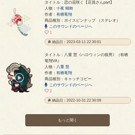
タイトル：恋の花咲く【店員さんpart】
人物：
十夜 蜻蛉
作者：
有栖竜翔
恋の花咲く【店員さんpart】
- 有栖竜翔
商品種別：ボイスピンナップ （ステレオ）
00:00
このサウンドのページへ
/
00:24
1
納品日：2023-03-11 22:30:01
タイトル：八重 慧《ハロウィンの狼男》（有栖
竜翔VA）
人物：
八重 慧
八重 慧《ハロウィンの狼男》（有栖竜翔VA）
- 有栖竜翔
作者：
有栖竜翔
00:00
商品種別：キャッチコピー
/
このサウンドのページへ
00:10
2
納品日：2022-10-31 22:30:09
もっと聞く