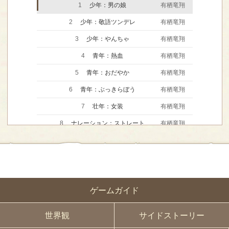
1
少年：男の娘
有栖竜翔
2
少年：敬語ツンデレ
有栖竜翔
3
少年：やんちゃ
有栖竜翔
4
青年：熱血
有栖竜翔
5
青年：おだやか
有栖竜翔
6
青年：ぶっきらぼう
有栖竜翔
7
壮年：女装
有栖竜翔
8
ナレーション：ストレート
有栖竜翔
9
歌：自作曲「White Lover」
有栖竜翔
10
青年：スタンダード
有栖竜翔
11
青年：チャラ男
有栖竜翔
ゲームガイド
12
青年：ワンコ系
有栖竜翔
13
少年：のんびり
有栖竜翔
世界観
サイドストーリー
14
オネエ系
有栖竜翔