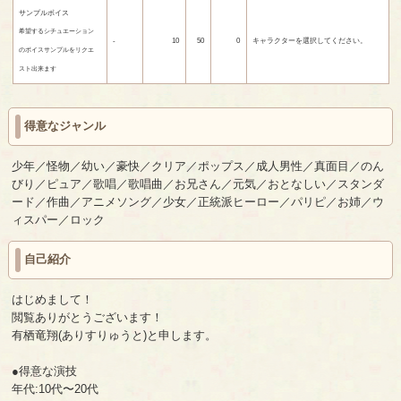
サンプルボイス
希望するシチュエーション
-
10
50
0
キャラクターを選択してください。
のボイスサンプルをリクエ
スト出来ます
得意なジャンル
少年／怪物／幼い／豪快／クリア／ポップス／成人男性／真面目／のん
びり／ピュア／歌唱／歌唱曲／お兄さん／元気／おとなしい／スタンダ
ード／作曲／アニメソング／少女／正統派ヒーロー／パリピ／お姉／ウ
ィスパー／ロック
自己紹介
はじめまして！
閲覧ありがとうございます！
有栖竜翔(ありすりゅうと)と申します。
●得意な演技
年代:10代〜20代