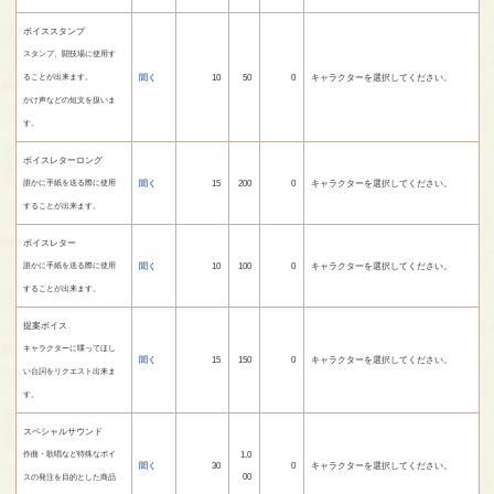
ボイススタンプ
スタンプ、闘技場に使用す
聞く
10
50
0
キャラクターを選択してください。
ることが出来ます。
かけ声などの短文を扱いま
す。
ボイスレターロング
聞く
15
200
0
キャラクターを選択してください。
誰かに手紙を送る際に使用
することが出来ます。
ボイスレター
聞く
10
100
0
キャラクターを選択してください。
誰かに手紙を送る際に使用
することが出来ます。
提案ボイス
キャラクターに喋ってほし
聞く
15
150
0
キャラクターを選択してください。
い台詞をリクエスト出来ま
す。
スペシャルサウンド
1,0
作曲・歌唱など特殊なボイ
聞く
30
0
キャラクターを選択してください。
00
スの発注を目的とした商品