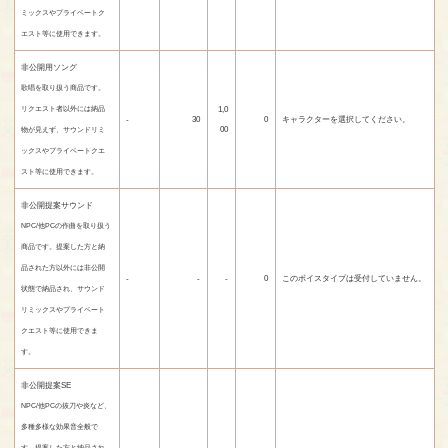
ミックスやプライベートク
エスト等に使用できます。
非公開用ソング
歌唱を取り扱う商品です。
1,0
リクエスト者以外には納品
-
30
0
キャラクターを選択してください。
00
物が見えず、サウンドリミ
ックスやプライベートクエ
スト等に使用できます。
非公開提案サウンド
NPC/他PCの作曲を取り扱う
商品です。提案した方と納
品された方以外には非公開
-
-
-
0
このボイスタイプは受付していません。
状態で納品され、サウンド
リミックスやプライベート
クエスト等に使用できま
す。
非公開提案SE
NPC/他PCの抜刀や炎など、
多種多様な効果音全般で
す。提案した方と納品され