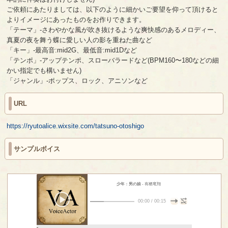
ご依頼にあたりましては、以下のように細かいご要望を仰って頂けると
よりイメージにあったものをお作りできます。
「テーマ」-さわやかな風が吹き抜けるような爽快感のあるメロディー、
真夏の夜を舞う蝶に愛しい人の影を重ねた曲など
「キー」-最高音:mid2G、最低音:mid1Dなど
「テンポ」-アップテンポ、スローバラードなど(BPM160〜180などの細
かい指定でも構いません)
「ジャンル」-ポップス、ロック、アニソンなど
URL
https://ryutoalice.wixsite.com/tatsuno-otoshigo
サンプルボイス
少年：男の娘
- 有栖竜翔
00:00
/
00:15