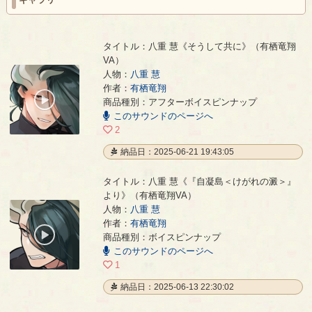
タイトル：八重 慧《そうして共に》（有栖竜翔
VA）
人物：
八重 慧
八重 慧《そうして共に》（有栖竜翔VA）
- 有栖竜翔
作者：
有栖竜翔
00:00
商品種別：アフターボイスピンナップ
/
このサウンドのページへ
00:07
2
納品日：2025-06-21 19:43:05
タイトル：八重 慧《『自凝島＜けがれの澱＞』
より》（有栖竜翔VA）
人物：
八重 慧
八重 慧《『自凝島＜けがれの澱＞』より》（有栖竜翔VA）
- 有栖竜翔
作者：
有栖竜翔
00:00
商品種別：ボイスピンナップ
/
このサウンドのページへ
00:07
1
納品日：2025-06-13 22:30:02