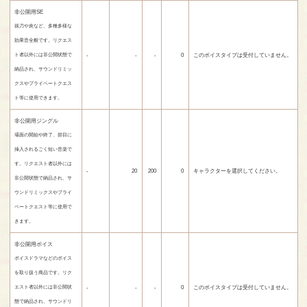
非公開用SE
抜刀や炎など、多種多様な
効果音全般です。リクエス
-
-
-
0
このボイスタイプは受付していません。
ト者以外には非公開状態で
納品され、サウンドリミッ
クスやプライベートクエス
ト等に使用できます。
非公開用ジングル
場面の開始や終了、節目に
挿入されるごく短い音楽で
す。リクエスト者以外には
-
20
200
0
キャラクターを選択してください。
非公開状態で納品され、サ
ウンドリミックスやプライ
ベートクエスト等に使用で
きます。
非公開用ボイス
ボイスドラマなどのボイス
を取り扱う商品です。リク
-
-
-
0
このボイスタイプは受付していません。
エスト者以外には非公開状
態で納品され、サウンドリ