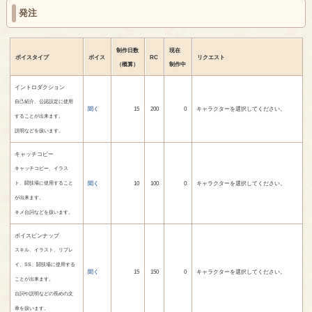
発注
制作日数
現在
ボイスタイプ
ボイス
RC
リクエスト
（概算）
制作中
イントロダクション
自己紹介、公認設定に使用
聞く
15
200
0
キャラクターを選択してください。
することが出来ます。
説明などを扱います。
キャッチコピー
キャッチコピー、イラス
聞く
10
100
0
キャラクターを選択してください。
ト、闘技場に使用すること
が出来ます。
キメ台詞などを扱います。
ボイスピンナップ
スキル、イラスト、リプレ
イ、SS、闘技場に使用する
聞く
15
150
0
キャラクターを選択してください。
ことが出来ます。
台詞や説明などの長めの文
章を扱います。