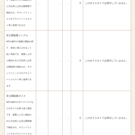
-
-
-
0
このボイスタイプは受付していません。
た方以外には非公開状態で
納品され、サウンドリミッ
クスやプライベートクエス
ト等に使用できます。
非公開提案ジングル
NPC/他PCの場面の開始や終
了、節目に挿入されるごく
短い音楽です。提案した方
-
-
-
0
このボイスタイプは受付していません。
と納品された方以外には非
公開状態で納品され、サウ
ンドリミックスやプライベ
ートクエスト等に使用でき
ます。
非公開提案ボイス
NPC/他PCのボイスドラマな
どのボイスを取り扱う商品
です。提案した方と納品さ
-
-
-
0
このボイスタイプは受付していません。
れた方以外には非公開状態
で納品され、サウンドリミ
ックスやプライベートクエ