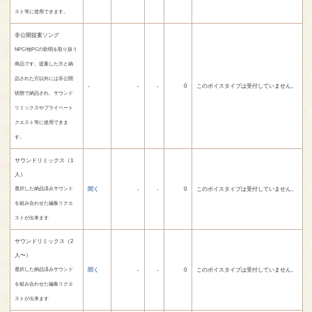
スト等に使用できます。
非公開提案ソング
NPC/他PCの歌唱を取り扱う
商品です。提案した方と納
品された方以外には非公開
-
-
-
0
このボイスタイプは受付していません。
状態で納品され、サウンド
リミックスやプライベート
クエスト等に使用できま
す。
サウンドリミックス（1
人）
聞く
-
-
0
このボイスタイプは受付していません。
選択した納品済みサウンド
を組み合わせた編集リクエ
ストが出来ます
サウンドリミックス（2
人〜）
聞く
-
-
0
このボイスタイプは受付していません。
選択した納品済みサウンド
を組み合わせた編集リクエ
ストが出来ます