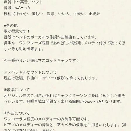
声質:中〜高音、ソフト
音域:lowA〜hiA
役柄:さわやか、優しい、温厚、いい人、可愛い、正統派
●その他
歌が得意です！
普段はバンドのボーカルや作詞作曲編曲もしています。
鼻唄や、ワンフレーズ程度であればこの歌詞にメロディ付けて歌ってほ
しい等も対応出来ます。
今一番やりたい役はマスコットキャラです！
※スペシャルサウンドについて
現在は歌唱、作曲(メロディー+仮歌)を承っております。
✳︎歌唱について
オリジナル曲のご用意があればキャラクターソングをはじめとした歌を
うたいます。歌唱音域は問題なく出せる範囲がlowA〜hiAとなります。
✳︎作曲について
ワンコーラス程度のメロディーのみ制作可能です。
ピアノのメロディーの音源と、アカペラの仮歌をご用意いたします。(基
本的に伴奏はお付けしません)