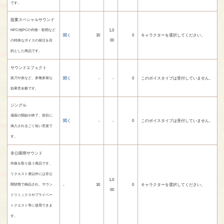
です。
提案スペシャルサウンド
1,0
NPC/他PCの作曲・歌唱など
聞く
30
0
キャラクターを選択してください。
00
の特殊なボイスの発注を目
的とした商品です。
サウンドエフェクト
聞く
-
-
0
このボイスタイプは受付していません。
抜刀や炎など、多種多様な
効果音全般です。
ジングル
場面の開始や終了、節目に
聞く
-
-
0
このボイスタイプは受付していません。
挿入されるごく短い音楽で
す。
非公開用サウンド
作曲を取り扱う商品です。
リクエスト者以外には非公
1,0
-
30
0
キャラクターを選択してください。
開状態で納品され、サウン
00
ドリミックスやプライベー
トクエスト等に使用できま
す。