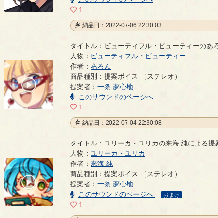
1
納品日：2022-07-06 22:30:03
タイトル：ビューティフル・ビューティーのあ
人物：
ビューティフル・ビューティー
作者：
あろん
ビューティフル・ビューティーのあろんによる提案
商品種別：提案ボイス （ステレオ）
00:00
提案者：
一条 夢心地
/
00:04
このサウンドのページへ
1
納品日：2022-07-04 22:30:08
タイトル：ユリーカ・ユリカの来海 純による提
人物：
ユリーカ・ユリカ
作者：
来海 純
ユリーカ・ユリカの来海 純による提案ボイス
- 来海 純
商品種別：提案ボイス （ステレオ）
00:00
提案者：
一条 夢心地
/
00:04
このサウンドのページへ
おまけ
1