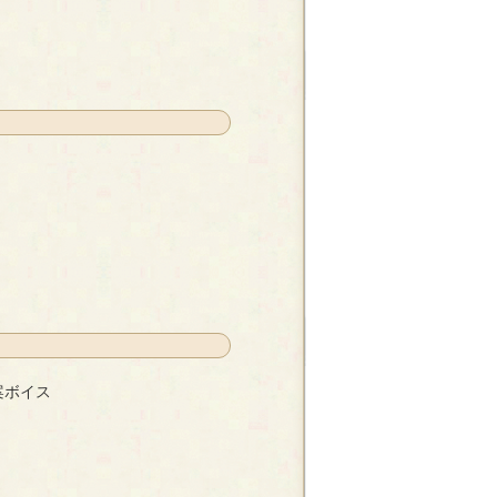
案ボイス
も