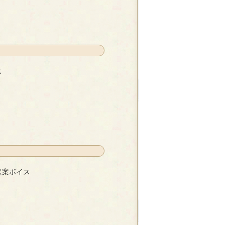
ス
提案ボイス
井保弘