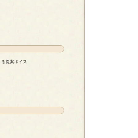
よる提案ボイス
- 荒牧志音