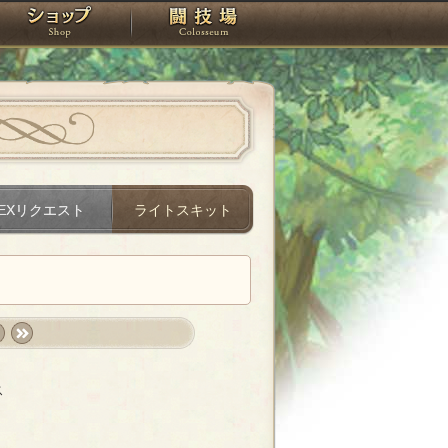
スタジオ
ショップ
闘技場
EXリクエスト
ライトスキット
t
last
»
ス