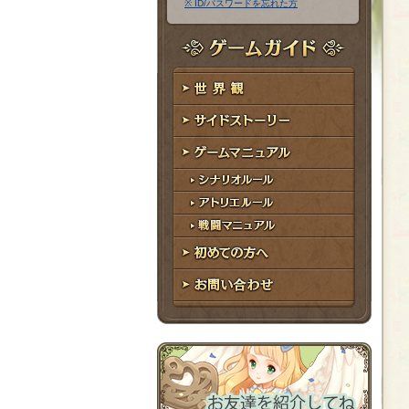
※ ID/パスワードを忘れた方
ア
ワ
ド
ー
レ
ド
ゲームガイド
ス
世界観
サイドストーリー
ゲームマニュアル
シナリオルール
アトリエルール
戦闘マニュアル
初めての方へ
お問い合わせ