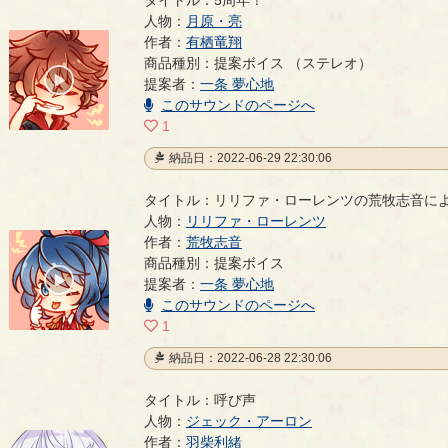
タイトル：5周年！
人物：
月原・亮
作者：
有栖竜翔
5周年！
- 有栖竜翔
商品種別：提案ボイス （ステレオ）
00:00
提案者：
一条 夢心地
/
00:04
このサウンドのページへ
1
納品日：2022-06-29 22:30:06
タイトル：リリファ・ローレンツの荒牧志音に
人物：
リリファ・ローレンツ
作者：
荒牧志音
リリファ・ローレンツの荒牧志音による提案ボイス
商品種別：提案ボイス
00:00
提案者：
一条 夢心地
/
00:04
このサウンドのページへ
1
納品日：2022-06-28 22:30:06
タイトル：呼び声
人物：
ジェック・アーロン
作者：
羽柴利緒