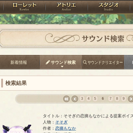
神殿
ローレット
アトリエ
raPartyProject
サウンド検索
新着情報
サウンド検索
サウンドクリエイター
検索結果
3
4
5
6
7
8
9
«
‹
nex
first
prev
›
タイトル：そそぎの恋摘もなかによる提案ボイ
人物：
そそぎ
作者：
恋摘もなか
そそぎの恋摘もなかによる提案ボイス
- 恋摘もなか