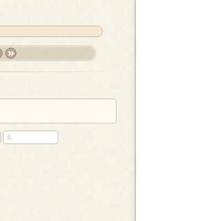
t
last
»
し