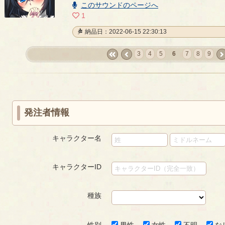
00:05
このサウンドのページへ
1
納品日：2022-06-15 22:30:13
3
4
5
6
7
8
9
«
‹
nex
first
prev
›
発注者情報
キャラクター名
キャラクターID
種族
性別
男性
女性
不明
な