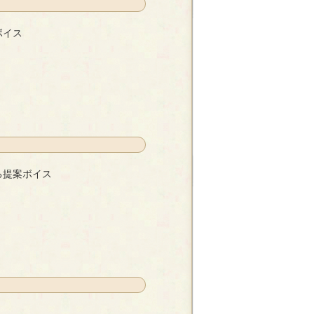
ボイス
る提案ボイス
卯佐乃心月