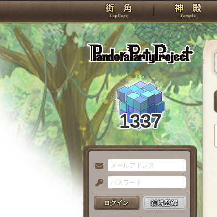
TOP
Pando
1337
メ
ー
パ
ル
ス