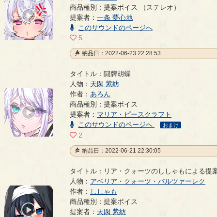
呼び声
- 羽柴利緒
商品種別：提案ボイス （ステレオ）
00:00
提案者：
一条 夢心地
/
00:04
このサウンドのページへ
5
納品日：2022-06-23 22:28:53
タイトル：闘牌胡蝶
人物：
天閖 紫紡
作者：
あろん
闘牌胡蝶
- あろん
商品種別：提案ボイス
00:00
提案者：
マリア・ピースクラフト
/
00:29
このサウンドのページへ
おまけ
2
納品日：2022-06-21 22:30:05
タイトル：リア・クォーツのししゃもによる提
人物：
アベリア・クォーツ・バルツァーレク
作者：
ししゃも
リア・クォーツのししゃもによる提案ボイス
- ししゃ
商品種別：提案ボイス
00:00
提案者：
天閖 紫紡
/