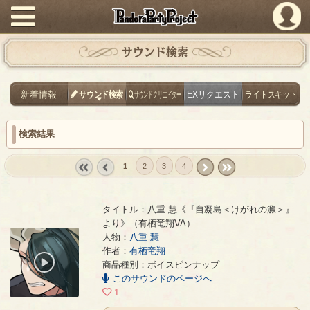
PandoraPartyProject
サウンド検索
新着情報
サウンド検索
サウンドクリエイター
EXリクエスト
ライトスキット
検索結果
1
2
3
4
« first
‹
next ›
last »
prev
タイトル：八重 慧《『自凝島＜けがれの澱＞』
より》（有栖竜翔VA）
人物：
八重 慧
八重 慧《『自凝島＜けがれの澱＞』より》（有栖竜翔VA）
- 有栖竜翔
作者：
有栖竜翔
00:00
商品種別：ボイスピンナップ
/
このサウンドのページへ
00:07
1