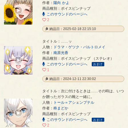
作者：
陽向 かよ
花嫁 友人代表の挨拶
- 陽向 かよ
商品種別：ボイスピンナップ
00:00
このサウンドのページへ
/
01:19
2
納品日：2025-02-18 22:15:10
タイトル：……ッ
人物：
ドラマ・ゲツク・バルトロメイ
作者：
南原光香
……ッ
- 南原光香
商品種別：ボイスピンナップ （ステレオ）
00:00
このサウンドのページへ
/
おまけ
00:11
1
納品日：2024-12-11 22:30:02
タイトル：次に付けるときは……その時は、いつ
か贈ったガラスの靴と一緒に。
人物：
トール＝アシェンプテル
次に付けるときは……その時は、いつか贈ったガラスの靴と一緒に。
- 柊まどか
作者：
柊まどか
00:00
商品種別：ボイスピンナップ
/
このサウンドのページへ
00:22
おまけ
2