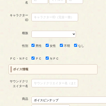
名
キャラクター
ID
種族
性別
男性
女性
不明
なし
ＰＣ・ＮＰＣ
ＰＣ
ＮＰＣ
ボイス情報
サウンドクリ
エイター名
商品