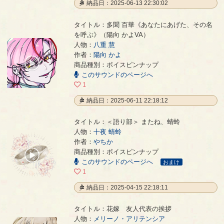
納品日：2025-06-13 22:30:02
タイトル：多聞 百華《あなたにあげた、その名
を呼ぶ》（陽向 かよVA）
人物：
八重 慧
多聞 百華《あなたにあげた、その名を呼ぶ》（陽向 かよVA）
- 陽向 かよ
作者：
陽向 かよ
00:00
商品種別：ボイスピンナップ
/
このサウンドのページへ
00:04
1
納品日：2025-06-11 22:18:12
タイトル：＜語り部＞ またね、蜻蛉
人物：
十夜 蜻蛉
作者：
やちか
＜語り部＞ またね、蜻蛉
- やちか
商品種別：ボイスピンナップ
00:00
このサウンドのページへ
/
おまけ
01:24
1
納品日：2025-04-15 22:18:11
タイトル：花嫁 友人代表の挨拶
人物：
メリーノ・アリテンシア