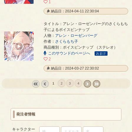
1
納品日：2024-04-11 22:30:04
タイトル：アレン・ローゼンバーグのさくらもち
子によるボイスピンナップ
人物：
アレン・ローゼンバーグ
アレン・ローゼンバーグのさくらもち子によるボイスピンナップ
- さくらもち子
作者：
さくらもち子
00:00
商品種別：ボイスピンナップ （ステレオ）
/
このサウンドのページへ
00:33
おまけ
2
納品日：2024-03-27 22:30:02
1
2
3
4
« first
‹
next ›
last »
prev
発注者情報
キャラクター