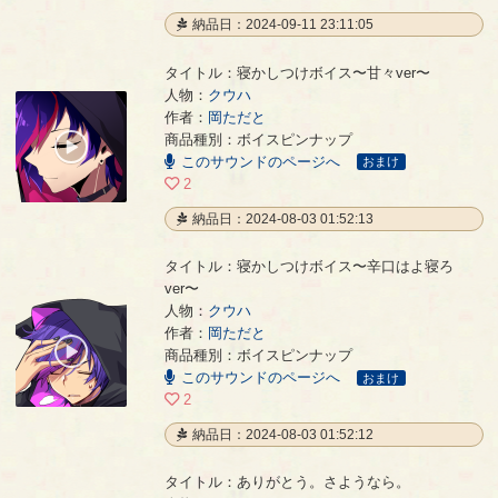
納品日：2024-09-11 23:11:05
タイトル：寝かしつけボイス〜甘々ver〜
人物：
クウハ
作者：
岡ただと
寝かしつけボイス〜甘々ver〜
- 岡ただと
商品種別：ボイスピンナップ
00:00
このサウンドのページへ
/
おまけ
01:10
2
納品日：2024-08-03 01:52:13
タイトル：寝かしつけボイス〜辛口はよ寝ろ
ver〜
人物：
クウハ
寝かしつけボイス〜辛口はよ寝ろver〜
- 岡ただと
作者：
岡ただと
00:00
商品種別：ボイスピンナップ
/
このサウンドのページへ
00:33
おまけ
2
納品日：2024-08-03 01:52:12
タイトル：ありがとう。さようなら。