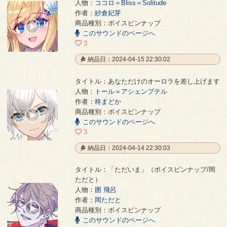
人物：
ココロ＝Bliss＝Solitude
作者：
紗倉妃芽
ありがとう。さようなら。
- 紗倉妃芽
商品種別：ボイスピンナップ
00:00
このサウンドのページへ
/
00:10
3
納品日：2024-04-15 22:30:02
タイトル：あなただけのオーロラを差し上げます
人物：
トール＝アシェンプテル
作者：
柊まどか
あなただけのオーロラを差し上げます
- 柊まどか
商品種別：ボイスピンナップ
00:00
このサウンドのページへ
/
00:44
3
納品日：2024-04-14 22:30:03
タイトル：「ただいま」（ボイスピンナップ/岡
ただと）
人物：
囲 飛呂
「ただいま」（ボイスピンナップ/岡ただと）
- 岡ただと
作者：
岡ただと
00:00
商品種別：ボイスピンナップ
/
このサウンドのページへ
00:05