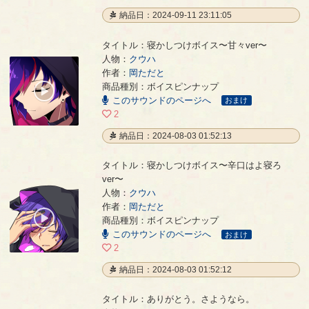
納品日：2024-09-11 23:11:05
タイトル：寝かしつけボイス〜甘々ver〜
人物：
クウハ
作者：
岡ただと
寝かしつけボイス〜甘々ver〜
- 岡ただと
商品種別：ボイスピンナップ
00:00
このサウンドのページへ
/
おまけ
01:10
2
納品日：2024-08-03 01:52:13
タイトル：寝かしつけボイス〜辛口はよ寝ろ
ver〜
人物：
クウハ
寝かしつけボイス〜辛口はよ寝ろver〜
- 岡ただと
作者：
岡ただと
00:00
商品種別：ボイスピンナップ
/
このサウンドのページへ
00:33
おまけ
2
納品日：2024-08-03 01:52:12
タイトル：ありがとう。さようなら。