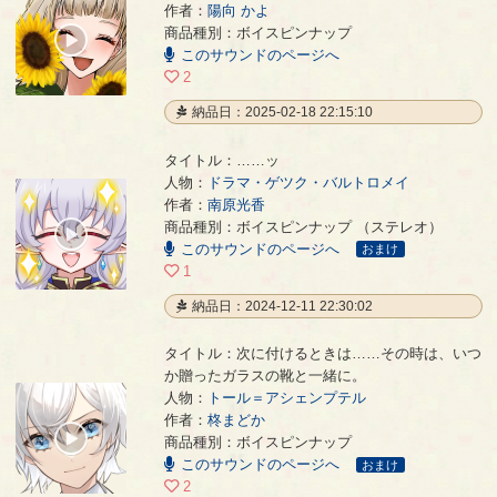
作者：
陽向 かよ
花嫁 友人代表の挨拶
- 陽向 かよ
商品種別：ボイスピンナップ
00:00
このサウンドのページへ
/
01:19
2
納品日：2025-02-18 22:15:10
タイトル：……ッ
人物：
ドラマ・ゲツク・バルトロメイ
作者：
南原光香
……ッ
- 南原光香
商品種別：ボイスピンナップ （ステレオ）
00:00
このサウンドのページへ
/
おまけ
00:11
1
納品日：2024-12-11 22:30:02
タイトル：次に付けるときは……その時は、いつ
か贈ったガラスの靴と一緒に。
人物：
トール＝アシェンプテル
次に付けるときは……その時は、いつか贈ったガラスの靴と一緒に。
- 柊まどか
作者：
柊まどか
00:00
商品種別：ボイスピンナップ
/
このサウンドのページへ
00:22
おまけ
2