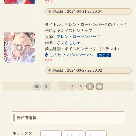
1
納品日：2024-04-11 22:30:04
タイトル：アレン・ローゼンバーグのさくらもち
子によるボイスピンナップ
人物：
アレン・ローゼンバーグ
アレン・ローゼンバーグのさくらもち子によるボイスピンナップ
- さくらもち子
作者：
さくらもち子
00:00
商品種別：ボイスピンナップ （ステレオ）
/
このサウンドのページへ
00:33
おまけ
2
納品日：2024-03-27 22:30:02
1
2
3
4
« first
‹
next ›
last »
prev
発注者情報
キャラクター