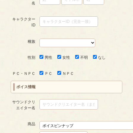
名
キャラクター
ID
種族
性別
男性
女性
不明
なし
ＰＣ・ＮＰＣ
ＰＣ
ＮＰＣ
ボイス情報
サウンドクリ
エイター名
商品