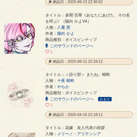
納品日：2025-06-13 22:30:02
タイトル：多聞 百華《あなたにあげた、その名
を呼ぶ》（陽向 かよVA）
人物：
八重 慧
多聞 百華《あなたにあげた、その名を呼ぶ》（陽向 かよVA）
- 陽向 かよ
作者：
陽向 かよ
00:00
商品種別：ボイスピンナップ
/
このサウンドのページへ
00:04
1
納品日：2025-06-11 22:18:12
タイトル：＜語り部＞ またね、蜻蛉
人物：
十夜 蜻蛉
作者：
やちか
＜語り部＞ またね、蜻蛉
- やちか
商品種別：ボイスピンナップ
00:00
このサウンドのページへ
/
おまけ
01:24
1
納品日：2025-04-15 22:18:11
タイトル：花嫁 友人代表の挨拶
人物：
メリーノ・アリテンシア