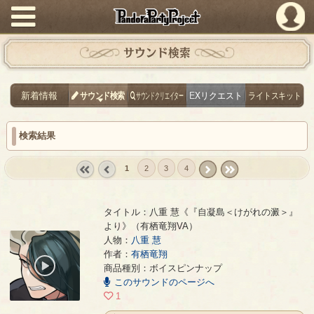
PandoraPartyProject
サウンド検索
新着情報
サウンド検索
サウンドクリエイター
EXリクエスト
ライトスキット
検索結果
1
2
3
4
« first
‹
next ›
last »
prev
タイトル：八重 慧《『自凝島＜けがれの澱＞』
より》（有栖竜翔VA）
人物：
八重 慧
八重 慧《『自凝島＜けがれの澱＞』より》（有栖竜翔VA）
- 有栖竜翔
作者：
有栖竜翔
00:00
商品種別：ボイスピンナップ
/
このサウンドのページへ
00:07
1