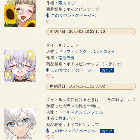
作者：
陽向 かよ
花嫁 友人代表の挨拶
- 陽向 かよ
商品種別：ボイスピンナップ
00:00
このサウンドのページへ
/
01:19
2
納品日：2025-02-18 22:15:10
タイトル：……ッ
人物：
ドラマ・ゲツク・バルトロメイ
作者：
南原光香
……ッ
- 南原光香
商品種別：ボイスピンナップ （ステレオ）
00:00
このサウンドのページへ
/
おまけ
00:11
1
納品日：2024-12-11 22:30:02
タイトル：次に付けるときは……その時は、いつ
か贈ったガラスの靴と一緒に。
人物：
トール＝アシェンプテル
次に付けるときは……その時は、いつか贈ったガラスの靴と一緒に。
- 柊まどか
作者：
柊まどか
00:00
商品種別：ボイスピンナップ
/
このサウンドのページへ
00:22
おまけ
2