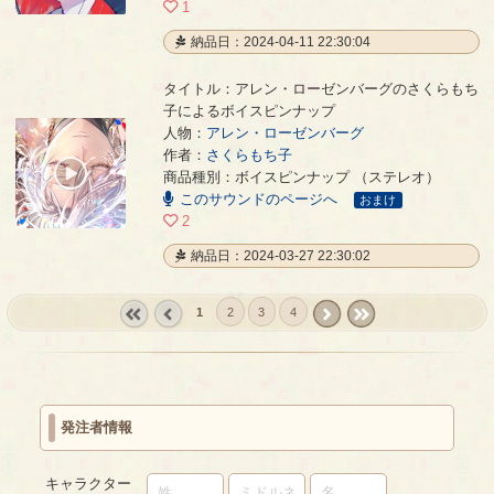
1
納品日：2024-04-11 22:30:04
タイトル：アレン・ローゼンバーグのさくらもち
子によるボイスピンナップ
人物：
アレン・ローゼンバーグ
アレン・ローゼンバーグのさくらもち子によるボイスピンナップ
- さくらもち子
作者：
さくらもち子
00:00
商品種別：ボイスピンナップ （ステレオ）
/
このサウンドのページへ
00:33
おまけ
2
納品日：2024-03-27 22:30:02
1
2
3
4
« first
‹
next ›
last »
prev
発注者情報
キャラクター