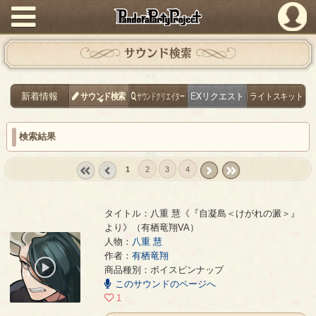
PandoraPartyProject
サウンド検索
新着情報
サウンド検索
サウンドクリエイター
EXリクエスト
ライトスキット
検索結果
1
2
3
4
« first
‹
next ›
last »
prev
タイトル：八重 慧《『自凝島＜けがれの澱＞』
より》（有栖竜翔VA）
人物：
八重 慧
八重 慧《『自凝島＜けがれの澱＞』より》（有栖竜翔VA）
- 有栖竜翔
作者：
有栖竜翔
00:00
商品種別：ボイスピンナップ
/
このサウンドのページへ
00:07
1