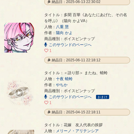
納品日：2025-06-13 22:30:02
タイトル：多聞 百華《あなたにあげた、その名
を呼ぶ》（陽向 かよVA）
人物：
八重 慧
多聞 百華《あなたにあげた、その名を呼ぶ》（陽向 かよVA）
- 陽向 かよ
作者：
陽向 かよ
00:00
商品種別：ボイスピンナップ
/
このサウンドのページへ
00:04
1
納品日：2025-06-11 22:18:12
タイトル：＜語り部＞ またね、蜻蛉
人物：
十夜 蜻蛉
作者：
やちか
＜語り部＞ またね、蜻蛉
- やちか
商品種別：ボイスピンナップ
00:00
このサウンドのページへ
/
おまけ
01:24
1
納品日：2025-04-15 22:18:11
タイトル：花嫁 友人代表の挨拶
人物：
メリーノ・アリテンシア