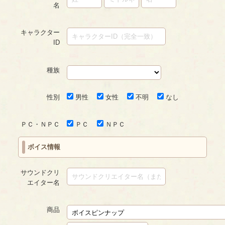
名
キャラクター
ID
種族
性別
男性
女性
不明
なし
ＰＣ・ＮＰＣ
ＰＣ
ＮＰＣ
ボイス情報
サウンドクリ
エイター名
商品