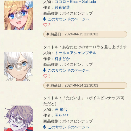
人物：
ココロ＝Bliss＝Solitude
作者：
紗倉妃芽
ありがとう。さようなら。
- 紗倉妃芽
商品種別：ボイスピンナップ
00:00
このサウンドのページへ
/
00:10
3
納品日：2024-04-15 22:30:02
タイトル：あなただけのオーロラを差し上げます
人物：
トール＝アシェンプテル
作者：
柊まどか
あなただけのオーロラを差し上げます
- 柊まどか
商品種別：ボイスピンナップ
00:00
このサウンドのページへ
/
00:44
3
納品日：2024-04-14 22:30:03
タイトル：「ただいま」（ボイスピンナップ/岡
ただと）
人物：
囲 飛呂
「ただいま」（ボイスピンナップ/岡ただと）
- 岡ただと
作者：
岡ただと
00:00
商品種別：ボイスピンナップ
/
このサウンドのページへ
00:05