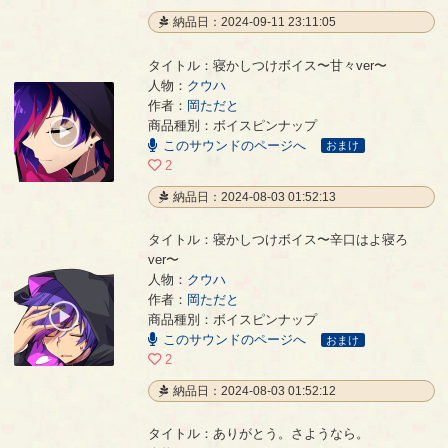
納品日：2024-09-11 23:11:05
タイトル：寝かしつけボイス〜甘々ver〜
人物：
クウハ
作者：
岡ただと
寝かしつけボイス〜甘々ver〜
- 岡ただと
商品種別：ボイスピンナップ
00:00
このサウンドのページへ
/
おまけ
01:10
2
納品日：2024-08-03 01:52:13
タイトル：寝かしつけボイス〜辛口はよ寝ろ
ver〜
人物：
クウハ
寝かしつけボイス〜辛口はよ寝ろver〜
- 岡ただと
作者：
岡ただと
00:00
商品種別：ボイスピンナップ
/
このサウンドのページへ
00:33
おまけ
2
納品日：2024-08-03 01:52:12
タイトル：ありがとう。さようなら。