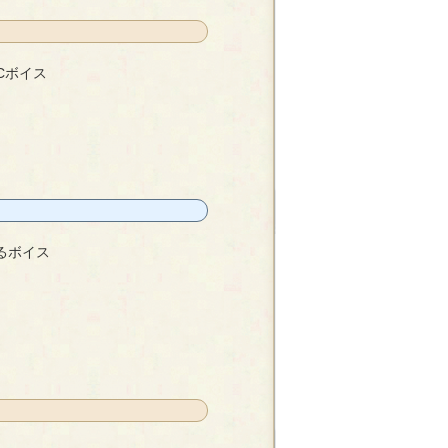
Cボイス
るボイス
咲夜