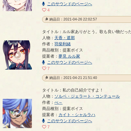
00:09
このサウンドのページへ
4
納品日：2021-04-26 22:02:57
タイトル：ルル家ありがとう。歌も良い物だっ
人物：
天香・遮那
作者：
羽柴利緒
ルル家ありがとう。歌も良い物だった。
- 羽柴利緒
商品種別：提案ボイス
00:00
提案者：
夢見 ルル家
/
00:30
このサウンドのページへ
7
納品日：2021-04-21 21:51:40
タイトル：私の自己紹介ですよ！
人物：
ソルベ・ジェラート・コンテュール
作者：
べ～
私の自己紹介ですよ！
- べ～
商品種別：提案ボイス
00:00
提案者：
カイト・シャルラハ
/
00:13
このサウンドのページへ
7