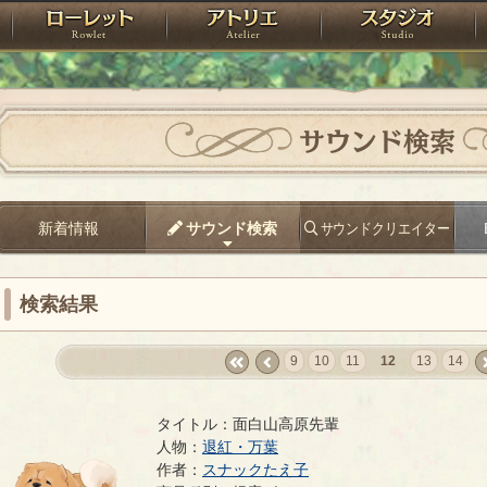
神殿
ローレット
アトリエ
raPartyProject
サウンド検索
新着情報
サウンド検索
サウンドクリエイター
検索結果
9
10
11
12
13
14
«
‹
ne
first
prev
タイトル：面白山高原先輩
人物：
退紅・万葉
作者：
スナックたえ子
面白山高原先輩
- スナックたえ子