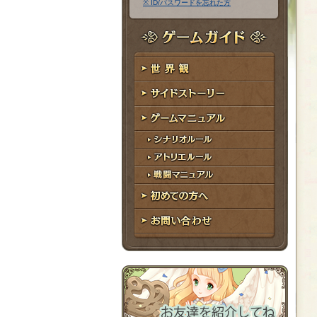
※ ID/パスワードを忘れた方
ア
ワ
ド
ー
レ
ド
ゲームガイド
ス
世界観
サイドストーリー
ゲームマニュアル
シナリオルール
アトリエルール
戦闘マニュアル
初めての方へ
お問い合わせ