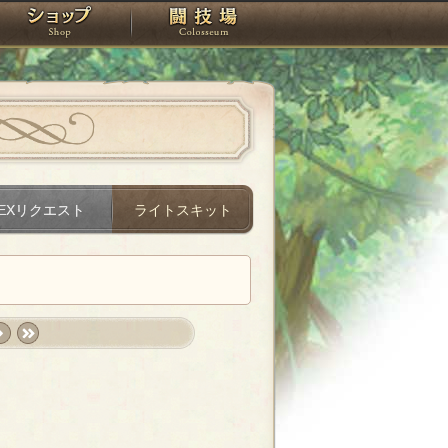
スタジオ
ショップ
闘技場
EXリクエスト
ライトスキット
xt
last
›
»