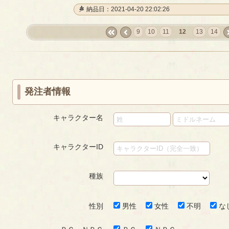
納品日：2021-04-20 22:02:26
9
10
11
12
13
14
«
‹
ne
first
prev
発注者情報
キャラクター名
キャラクターID
種族
性別
男性
女性
不明
な