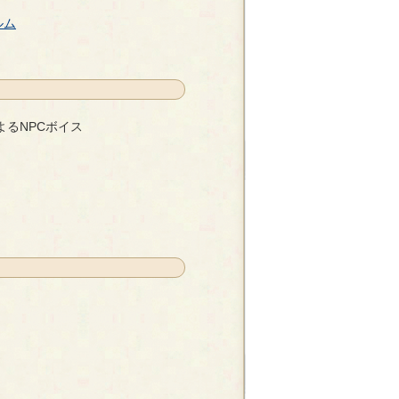
ルム
よるNPCボイス
- 霞月 葵