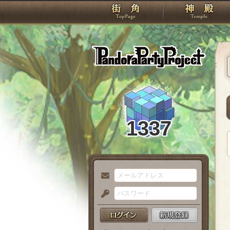
TOP
Pando
1337
メ
ー
パ
ル
ス