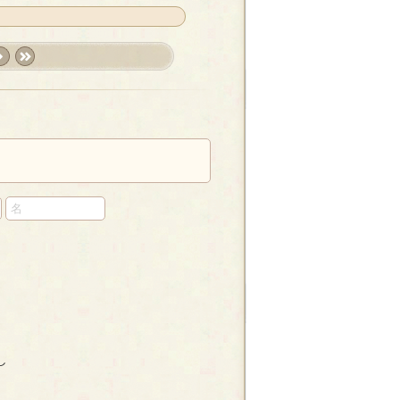
xt
last
›
»
し