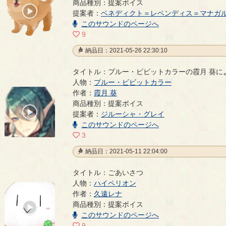
商品種別：提案ボイス
00:00
提案者：
ベネディクト＝レベンディス＝マナガ
/
00:10
このサウンドのページへ
9
納品日：2021-05-26 22:30:10
タイトル：プルー・ビビットカラーの霞月 葵に
人物：
プルー・ビビットカラー
作者：
霞月 葵
プルー・ビビットカラーの霞月 葵によるNPCボイス
商品種別：提案ボイス
00:00
提案者：
ジルーシャ・グレイ
/
00:52
このサウンドのページへ
3
納品日：2021-05-11 22:04:00
タイトル：ごあいさつ
人物：
ハイペリオン
ごあいさつ
作者：
久遠レナ
- 久遠レナ
商品種別：提案ボイス
00:00
/
このサウンドのページへ
00:41
9