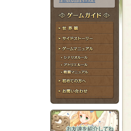
※ ID/パスワードを忘れた方
ア
ワ
ド
ー
レ
ド
ゲームガイド
ス
世界観
サイドストーリー
ゲームマニュアル
シナリオルール
アトリエルール
戦闘マニュアル
初めての方へ
お問い合わせ