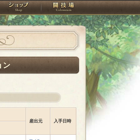
スタジオ
ショップ
闘技場
ョン
産出元
入手日時