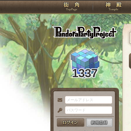
TOP
Pando
1337
メ
ー
パ
ル
ス