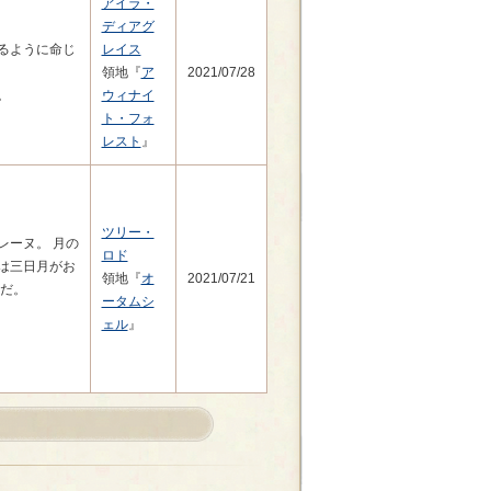
アイラ・
ディアグ
るように命じ
レイス
領地『
ア
2021/07/28
。
ウィナイ
ト・フォ
レスト
』
ツリー・
レーヌ。 月の
ロド
は三日月がお
領地『
オ
2021/07/21
会だ。
ータムシ
ェル
』