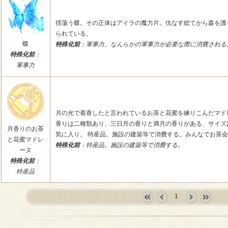
揺蕩う蝶。その正体はアイラの魔力片。仇なす総てから森を護
られている。
蝶
特殊化前
：軍事力。なんらかの軍事力が必要な際に消費される
特殊化前
：
軍事力
月の光で着香したと言われているお茶と花蜜を練りこんだマド
香りは二種類あり、三日月の香りと満月の香りがある、サイズ
月香りのお茶
気に入り。 特産品。施設の建築等で消費する。みんなでお茶
と花蜜マドレ
特殊化前
：特産品。施設の建築等で消費する。
ーヌ
特殊化前
：
特産品
1
«
‹
next
last
first
prev
›
»