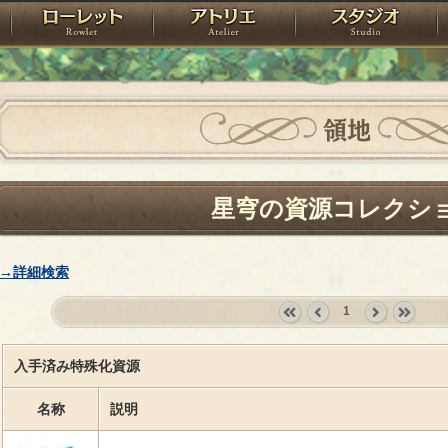
神殿
ローレット
アトリエ
raPartyProject
領地
星穹の資源コレクシ
→詳細検索
1
«
‹
next
last
first
prev
›
»
入手済み特殊化資源
名称
説明