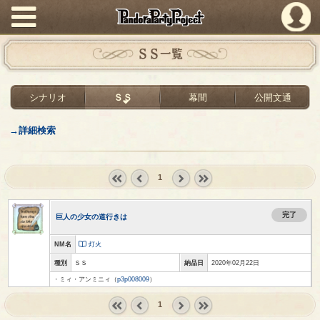
PandoraPartyProject
ＳＳ一覧
シナリオ
ＳＳ
幕間
公開文通
→詳細検索
1
« first
‹
next ›
last »
prev
完了
巨人の少女の道行きは
NM名
灯火
種別
ＳＳ
納品日
2020年02月22日
・ミィ・アンミニィ（
p3p008009
）
1