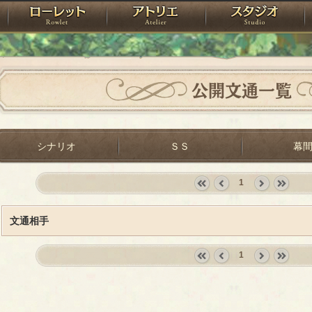
神殿
ローレット
アトリエ
raPartyProject
公開文通一覧
シナリオ
ＳＳ
幕
1
«
‹
next
last
first
prev
›
»
文通相手
1
«
‹
next
last
first
prev
›
»