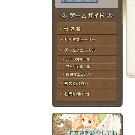
※ ID/パスワードを忘れた方
ア
ワ
ド
ー
レ
ド
ゲームガイド
ス
世界観
サイドストーリー
ゲームマニュアル
シナリオルール
アトリエルール
戦闘マニュアル
初めての方へ
お問い合わせ