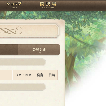
スタジオ
ショップ
闘技場
間
公開文通
ＧＭ・ＮＭ
発言
日時