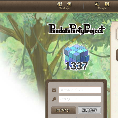
TOP
Pando
1337
メ
ー
パ
ル
ス