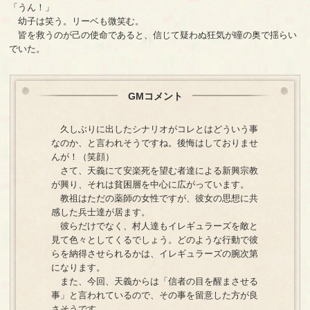
「うん！」
幼子は笑う。リーベも微笑む。
皆を救うのが己の使命であると、信じて疑わぬ狂気が瞳の奥で揺らい
でいた。
GMコメント
久しぶりに出したシナリオがコレとはどういう事
なのか、と言われそうですね。後悔はしておりませ
んが！（笑顔）
さて、天義にて安楽死を望む者達による新興宗教
が興り、それは貧困層を中心に広がっています。
教祖はただの薬師の女性ですが、彼女の思想に共
感した兵士達が居ます。
彼らだけでなく、村人達もイレギュラーズを敵と
見て色々としてくるでしょう。どのような行動で彼
らを納得させられるかは、イレギュラーズの腕次第
になります。
また、今回、天義からは「信者の目を醒まさせる
事」と言われているので、その事を留意した方が良
さそうです。