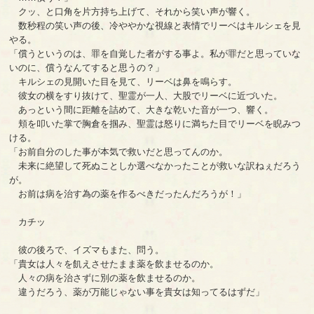
クッ、と口角を片方持ち上げて、それから笑い声が響く。
数秒程の笑い声の後、冷ややかな視線と表情でリーベはキルシェを見
やる。
「償うというのは、罪を自覚した者がする事よ。私が罪だと思っていな
いのに、償うなんてすると思うの？」
キルシェの見開いた目を見て、リーベは鼻を鳴らす。
彼女の横をすり抜けて、聖霊が一人、大股でリーベに近づいた。
あっという間に距離を詰めて、大きな乾いた音が一つ、響く。
頬を叩いた掌で胸倉を掴み、聖霊は怒りに満ちた目でリーベを睨みつ
ける。
「お前自分のした事が本気で救いだと思ってんのか。
未来に絶望して死ぬことしか選べなかったことが救いな訳ねぇだろう
が。
お前は病を治す為の薬を作るべきだったんだろうが！」
カチッ
彼の後ろで、イズマもまた、問う。
「貴女は人々を飢えさせたまま薬を飲ませるのか。
人々の病を治さずに別の薬を飲ませるのか。
違うだろう、薬が万能じゃない事を貴女は知ってるはずだ」