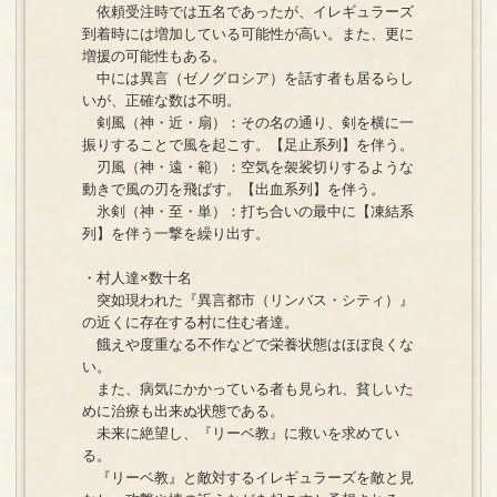
依頼受注時では五名であったが、イレギュラーズ
到着時には増加している可能性が高い。また、更に
増援の可能性もある。
中には異言（ゼノグロシア）を話す者も居るらし
いが、正確な数は不明。
剣風（神・近・扇）：その名の通り、剣を横に一
振りすることで風を起こす。【足止系列】を伴う。
刃風（神・遠・範）：空気を袈裟切りするような
動きで風の刃を飛ばす。【出血系列】を伴う。
氷剣（神・至・単）：打ち合いの最中に【凍結系
列】を伴う一撃を繰り出す。
・村人達×数十名
突如現われた『異言都市（リンバス・シティ）』
の近くに存在する村に住む者達。
餓えや度重なる不作などで栄養状態はほぼ良くな
い。
また、病気にかかっている者も見られ、貧しいた
めに治療も出来ぬ状態である。
未来に絶望し、『リーベ教』に救いを求めてい
る。
『リーベ教』と敵対するイレギュラーズを敵と見