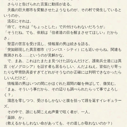
さらりと告げられた言葉に動揺が走る。
天義の巨大都市を変貌させたようなものが、その村で発生していると
いうのか。
流石にそれは。
「待て。それは『ちょっとした』で片付けられないだろうが」
「そうだね。でも、依頼は『信者達の目を醒まさせてほしい』だから
さ」
聖霊の苦言を受け流し、情報屋の男は続きを語る。
「突如顕現した異言都市（リンバス・シティ）にも近いからね。関連も
推測される……というのが見解かな。
で、まあ、これはたまたま見つけた話なんだけど。護衛兵士達には異
言（ゼノグロシア）を話す者も居るらしい、んだよねえ。皆似たり寄っ
たりな甲冑防具姿すぎてどれがそうなのか正確には判明できなかったら
しいんだけど」
情報屋の男はいつの間にかほぐれた眉間の皺を伸ばして、微笑む。
「まぁ、そういう事だから、その辺りも調べられたらって事でよろし
く？」
溜息を零しつつ、受けるしかないと腹を括って踵を返すイレギュラー
ズ。
その中で、誰にも聞こえぬ声量で呟く者が、一人。
「薬師、か」
（救えるかもしれない命があっても、その道しか取れないのか？）