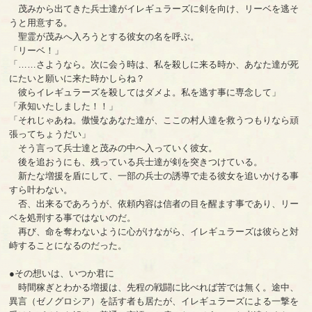
茂みから出てきた兵士達がイレギュラーズに剣を向け、リーベを逃そ
うと用意する。
聖霊が茂みへ入ろうとする彼女の名を呼ぶ。
「リーベ！」
「……さようなら。次に会う時は、私を殺しに来る時か、あなた達が死
にたいと願いに来た時かしらね？
彼らイレギュラーズを殺してはダメよ。私を逃す事に専念して」
「承知いたしました！！」
「それじゃあね。傲慢なあなた達が、ここの村人達を救うつもりなら頑
張ってちょうだい」
そう言って兵士達と茂みの中へ入っていく彼女。
後を追おうにも、残っている兵士達が剣を突きつけている。
新たな増援を盾にして、一部の兵士の誘導で走る彼女を追いかける事
すら叶わない。
否、出来るであろうが、依頼内容は信者の目を醒ます事であり、リー
ベを処刑する事ではないのだ。
再び、命を奪わないように心がけながら、イレギュラーズは彼らと対
峙することになるのだった。
●その想いは、いつか君に
時間稼ぎとわかる増援は、先程の戦闘に比べれば苦では無く。途中、
異言（ゼノグロシア）を話す者も居たが、イレギュラーズによる一撃を