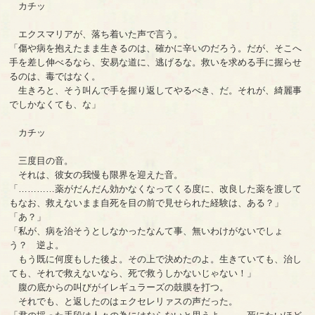
カチッ
エクスマリアが、落ち着いた声で言う。
「傷や病を抱えたまま生きるのは、確かに辛いのだろう。だが、そこへ
手を差し伸べるなら、安易な道に、逃げるな。救いを求める手に握らせ
るのは、毒ではなく。
生きろと、そう叫んで手を握り返してやるべき、だ。それが、綺麗事
でしかなくても、な」
カチッ
三度目の音。
それは、彼女の我慢も限界を迎えた音。
「…………薬がだんだん効かなくなってくる度に、改良した薬を渡して
もなお、救えないまま自死を目の前で見せられた経験は、ある？」
「あ？」
「私が、病を治そうとしなかったなんて事、無いわけがないでしょ
う？ 逆よ。
もう既に何度もした後よ。その上で決めたのよ。生きていても、治し
ても、それで救えないなら、死で救うしかないじゃない！」
腹の底からの叫びがイレギュラーズの鼓膜を打つ。
それでも、と返したのはェクセレリァスの声だった。