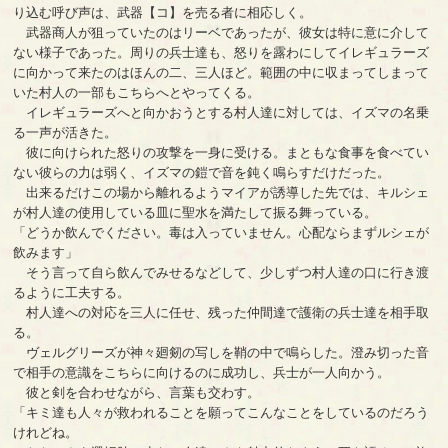
り込む呼び声は、武器【コ】を売る者に相応しく。
武器商人が狙っていたのはリーベであったが、彼女は特に意に介して
ない様子であった。周りの兵士達も、怒りを露わにしてイレギュラーズ
に向かって来たのはほんの二、三人ほど。範囲の中に収まってしまって
いた村人の一部もこちらへとやってくる。
イレギュラーズへと向かおうとする村人達に対しては、イズマの名乗
る一声が活きた。
彼に向けられた怒りの攻撃を一身に受ける。まともな食事を食べてい
ない彼らの力は弱く、イズマの鎧で音を鈍く鳴らすだけだった。
出来るだけこの場から離れるようマイアが誘導した先では、キルシェ
が村人達の使用している皿に聖水を満たして振る舞っている。
「どうか飲んでください。毒は入っていません。心配ならまずルシェが
飲みます」
そう言って自ら飲んでみせるなどして、少しずつ村人達の口に行き渡
るように工夫する。
村人達への対応を三人に任せ、残った仲間達で護衛の兵士達を相手取
る。
ヴェルグリーズが神々廻剱の写しを鞘の中で鳴らした。澄み切った音
で相手の意識をこちらに向けるのに成功し、兵士が一人向かう。
彼と剣を合わせながら、言葉も交わす。
「キミ達も人々が救われることを願ってこんなことをしているのだろう
けれどね。