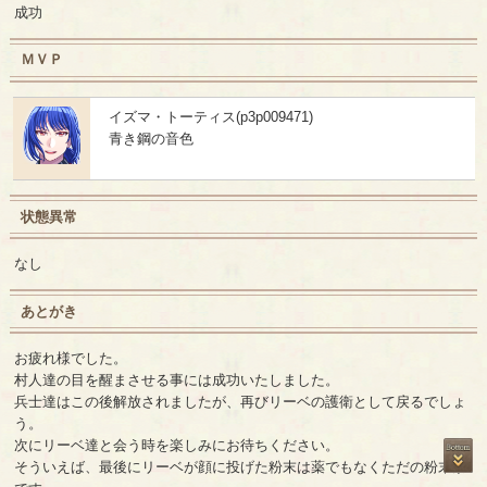
成功
ＭＶＰ
イズマ・トーティス(p3p009471)
青き鋼の音色
状態異常
なし
あとがき
お疲れ様でした。
村人達の目を醒まさせる事には成功いたしました。
兵士達はこの後解放されましたが、再びリーベの護衛として戻るでしょ
う。
次にリーベ達と会う時を楽しみにお待ちください。
そういえば、最後にリーベが顔に投げた粉末は薬でもなくただの粉末茶