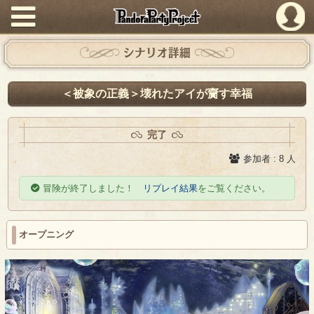
PandoraPartyProject
シナリオ詳細
＜被象の正義＞壊れたアイが齎す幸福
完了
参加者 : 8 人
冒険が終了しました！
リプレイ結果
をご覧ください。
オープニング