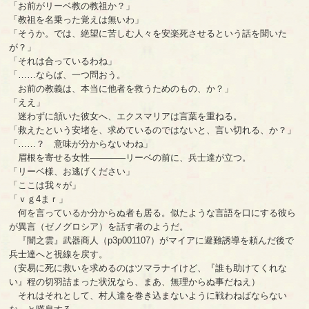
「お前がリーベ教の教祖か？」
「教祖を名乗った覚えは無いわ」
「そうか。では、絶望に苦しむ人々を安楽死させるという話を聞いた
が？」
「それは合っているわね」
「……ならば、一つ問おう。
お前の教義は、本当に他者を救うためのもの、か？」
「ええ」
迷わずに頷いた彼女へ、エクスマリアは言葉を重ねる。
「救えたという安堵を、求めているのではないと、言い切れる、か？」
「……？ 意味が分からないわね」
眉根を寄せる女性――――リーベの前に、兵士達が立つ。
「リーベ様、お逃げください」
「ここは我々が」
「ｖｇ4まｒ」
何を言っているか分からぬ者も居る。似たような言語を口にする彼ら
が異言（ゼノグロシア）を話す者のようだ。
『闇之雲』武器商人（p3p001107）がマイアに避難誘導を頼んだ後で
兵士達へと視線を戻す。
（安易に死に救いを求めるのはツマラナイけど、『誰も助けてくれな
い』程の切羽詰まった状況なら、まあ、無理からぬ事だねえ）
それはそれとして、村人達を巻き込まないように戦わねばならない