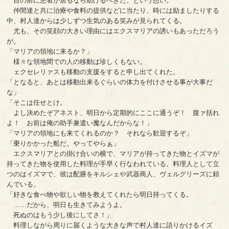
目の前に患者が居るなら助けるべきだ、という想い。
仲間達と共に治療や食料の提供などに当たり、時には励ましたりする
中、村人達からは少しずつ生気のある笑みが見られてくる。
尤も、その笑顔の大きい理由にはエクスマリアの誘いもあっただろう
が。
「マリアの領地に来るか？」
様々な領地間での人の移動は珍しくもない。
ェクセレリァスも移動の支援をすると申し出てくれた。
「となると、あとは移動出来るぐらいの体力を付けさせる事が大事だ
な」
「そこは任せとけ。
よし決めたぞアネスト、明日から定期的にここに通うぞ！ 腹ァ括れ
よ！ お前は俺の助手兼遣い魔なんだからな！」
「マリアの領地にも来てくれるのか？ それなら歓迎するぞ」
「乗りかかった船だ。やってやらぁ」
エクスマリアとの掛け合いの横で、マリアが持ってきた物とイズマが
持ってきた物を使用した料理が手早く行なわれている。料理人として立
つのはイズマで、彼は配膳をキルシェや武器商人、ヴェルグリーズに頼
んでいる。
「好きな食べ物や欲しい物を教えてくれたら明日持ってくる。
……だから、明日も生きてみようよ。
死ぬのはもう少し後にしてさ！」
料理しながら周りに届くような大きな声で村人達に語りかけるイズ