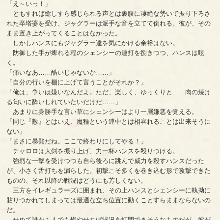
「え～いっ！」
ともすれば癒しすら感じられる声とは裏腹に凄絶な勢いで振り下ろさ
れた卒塔婆を受け、ジャグラーは派手な音を立てて倒れる。彼が、その
まま置き上がってくることはなかった。
しかしハンスにもジャグラー達を気にかける余裕はない。
防御した手が痺れる程のシェンシーの連打を捌きつつ、ハンスは呟
く。
「痛いなあ……酷いじゃないか……」
「自分の行いを棚に上げて言うことがそれか？」
「俺は、争いは嫌いなんだよ。ただ、楽しく、ゆっくりと……肉の焼け
る匂いに酔いしれていたいだけだ……」
あまりに身勝手な言い草にシェンシーはより一層嫌悪を覚える。
「同じ『敵』とはいえ、魔種という連中とは相容れることは出来そうに
ない」
「まさに暴発だね。ここで終わりにしてやる！」
チャロロは大剣を振り上げ、力一杯ハンスを殴りつける。
強烈な一撃を受けつつも自ら後ろに跳んで威力を殺すハンスだった
が、小さく舌打ちを漏らした。初撃こそ多くを巻き込む形で攻撃できた
ものの、それ以降の戦況はどうにも芳しくない。
三方をイレギュラーズに囲まれ、その上ハンスとシェンシーに執拗に
貼りつかれてしまっては最適な立ち位置に動くことすらままならないの
だ。
せめて誰か１人でも燃やせれば状況を打開できそうなものだが、彼が