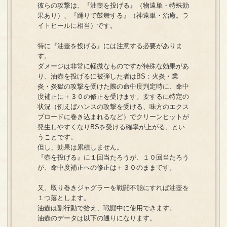
彼らの攻撃は、『油壺を投げる』（物遠単・特殊効
果あり）、『踊りで鼓舞する』（神遠単・治癒。ラ
イトヒールに相当）です。
特に『油壺を投げる』には注意する必要がありま
す。
ダメージは非常に軽微なものですが特殊な効果があ
り、油壺を投げるに被弾した者はBS：火炎・業
炎・炎獄の攻撃を受けた際の命中度判定時に、命中
度補正に＋３０の修正を受けます。要するに特定の
状況（例えばハンスの攻撃を受ける、味方のエクス
プロードに巻き込まれるなど）でクリーンヒットが
発生しやすくなりBSを受ける確率が上がる、とい
うことです。
但し、効果は累積しません。
『壺を投げる』に１回当たろうが、１０回当たろう
が、命中度補正への修正は＋３０のままです。
又、取り巻きジャグラーを戦闘不能にすれば油壺を
１つ落とします。
油壺は副行動で拾え、戦闘中に使用できます。
油壺のデータは以下の通りになります。