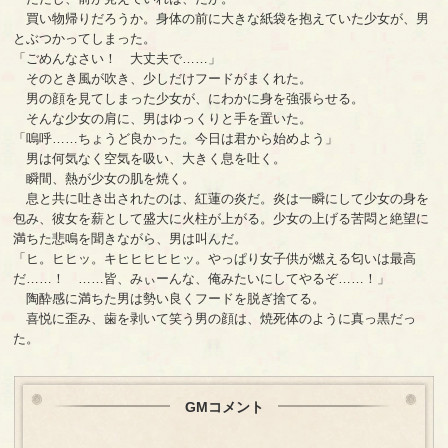
買い物帰りだろうか。身体の前に大きな紙袋を抱えていた少女が、男
とぶつかってしまった。
「ごめんなさい！ 大丈夫で……」
そのとき風が吹き、少しだけフードがまくれた。
男の顔を見てしまった少女が、にわかに身を強張らせる。
そんな少女の肩に、男はゆっくりと手を置いた。
「嗚呼……ちょうど良かった。今日は君から始めよう」
男は何気なく空気を吸い、大きく息を吐く。
瞬間、熱が少女の肌を焼く。
息と共に吐き出されたのは、紅蓮の炎だ。炎は一瞬にして少女の身を
包み、彼女を薪として盛大に火柱が上がる。少女の上げる苦悶と絶望に
満ちた悲鳴を聞きながら、男は叫んだ。
「ヒ。ヒヒッ。キヒヒヒヒヒッ。やっぱり女子供が燃える匂いは最高
だ……！ ……皆、みぃーんな、俺みたいにしてやるぞ……！」
陶酔感に満ちた男は勢い良くフードを脱ぎ捨てる。
喜悦に歪み、歯を剥いて笑う男の顔は、焼死体のように真っ黒だっ
た。
GMコメント