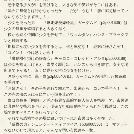
恐る恐る少女が目を開けると、大きな男の笑顔がそこにはある。
「流石に無傷とは行かなかったか……だが、うむ！ 服に燃え移ってい
ないならひとまず良し！」
少女を庇った男――『爆走爆炎爆砕流』ガーグムド（p3p001606）は
少女の無事を確認すると大きく頷く。
後から続く仲間に少女を任せて、『ウェルダン』ハンス・ブラックマ
ンと対峙する。
「斯様にか弱い少女を害するとは、何と卑劣な！ 絶対に許さんぞ！」
「ゴメン！ 今は急ぐから！」
『魔動機仕掛けの好奇心』チャロロ・コレシピ・アシタ(p3p000188)
は少女を抱え上げると、素早く駆け出しハンスから引き離す。安全な場
所まで下がると、近くに居た女性に少女を預けた。
戸惑う女性に、黒・白(p3p005407)は、ガーグムドが用意した救急箱
を手渡す。
「お姉さん！ その子を連れて離れて。出来たら、コレで手当も！ そ
この赤の服の人は火に向かう彼を止めて！」
白は自身を『同胞』と呼ぶ特異な黒腕で個人個人を指差して、市民達
に具体的な指示を与えた。明確な行動目的を与えられた市民達は、この
場で為すべきことを行っていく。
それでも恐怖でその場に縫いつけられた市民は多く存在した。
『反骨の刃』シェンシー・ディファイス（p3p000556）は、マフラー
をなびかせて現れると、そんなか弱い市民達を一瞥。