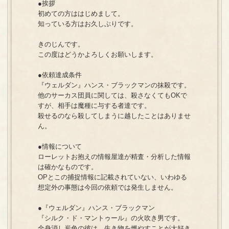
●挨拶
初めての方ははじめまして。
知っている方はお久しぶりです。
きのじんです。
この度はどうかよろしくお願いします。
●依頼達成条件
『ウェルダン』ハンス・ブラックマンの抹殺です。
他のサーカス団員に関しては、殺さなくてもOKで
すが、相手は魔種に与する者達です。
殺せるのなら殺してしまうに越したことはありませ
ん。
●情報について
ローレットお抱えの情報屋達が精査・分析した情報
は確かなものです。
OPとこの捕捉情報に記載されていない、いわゆる
想定外の事態は今回の依頼では発生しません。
●『ウェルダン』ハンス・ブラックマン
『シルク・ド・マントゥール』の火吹き男です。
全身消し炭色の彼は、生き物を燃やすことが大好き