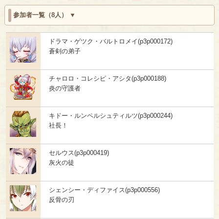
参加者一覧（8人）
ドラマ・ゲツク・バルトロメイ(p3p000172)
蒼剣の弟子
チャロロ・コレシピ・アシタ(p3p000188)
炎の守護者
キドー・ルンペルシュティルツ(p3p000244)
社長！
セルウス(p3p000419)
灰火の徒
シェンシー・ディファイス(p3p000556)
反骨の刃