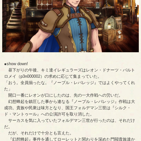
●show down!
昼下がりの午後、キミ達イレギュラーズはレオン・ドナーツ・バルト
ロメイ（p3n000002）の求めに応じて集まっていた。
「おう。全員揃ったな。『ノーブル・レバレッジ』ではよくやってくれ
た」
開口一番にレオンが口にしたのは、先の一大作戦への労いだ。
幻想蜂起を鎮圧した事から連なる『ノーブル・レバレッジ』作戦は大
成功。貴族や民衆は味方となり、国王フォルデマン三世は『シルク・
ド・マントゥール』への公演許可を取り消した。
サーカスを気に入っていたフォルデマン三世が行ったのは、それだけ
だ。
だが、それだけで十分とも言えた。
『幻想蜂起』事件を通してローレットと関わりを深めた門閥貴族達か