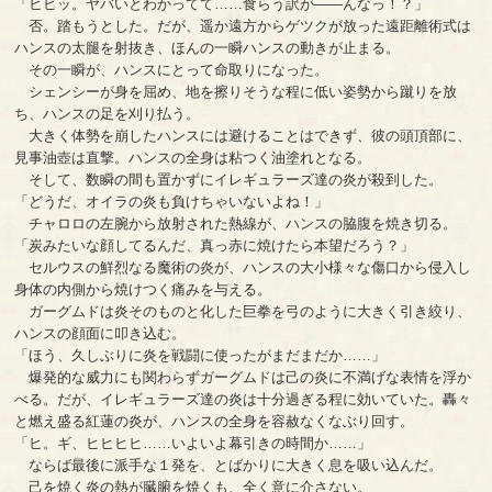
「ヒヒッ。ヤバいとわかってて……食らう訳が――んなっ！？」
否。踏もうとした。だが、遥か遠方からゲツクが放った遠距離術式は
ハンスの太腿を射抜き、ほんの一瞬ハンスの動きが止まる。
その一瞬が、ハンスにとって命取りになった。
シェンシーが身を屈め、地を擦りそうな程に低い姿勢から蹴りを放
ち、ハンスの足を刈り払う。
大きく体勢を崩したハンスには避けることはできず、彼の頭頂部に、
見事油壺は直撃。ハンスの全身は粘つく油塗れとなる。
そして、数瞬の間も置かずにイレギュラーズ達の炎が殺到した。
「どうだ、オイラの炎も負けちゃいないよね！」
チャロロの左腕から放射された熱線が、ハンスの脇腹を焼き切る。
「炭みたいな顔してるんだ、真っ赤に焼けたら本望だろう？」
セルウスの鮮烈なる魔術の炎が、ハンスの大小様々な傷口から侵入し
身体の内側から焼けつく痛みを与える。
ガーグムドは炎そのものと化した巨拳を弓のように大きく引き絞り、
ハンスの顔面に叩き込む。
「ほう、久しぶりに炎を戦闘に使ったがまだまだか……」
爆発的な威力にも関わらずガーグムドは己の炎に不満げな表情を浮か
べる。だが、イレギュラーズ達の炎は十分過ぎる程に効いていた。轟々
と燃え盛る紅蓮の炎が、ハンスの全身を容赦なくなぶり回す。
「ヒ。ギ、ヒヒヒヒ……いよいよ幕引きの時間か……」
ならば最後に派手な１発を、とばかりに大きく息を吸い込んだ。
己を焼く炎の熱が臓腑を焼くも、全く意に介さない。