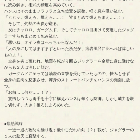
に読み解き、術式の精度を高めていく。
ハンスはそのままフラフラと立ち位置を調整。軽く息を吸い込む。
「ヒヒッ。燃えろ、燃えろ……！ 皆まとめて燃えちまえ……！」
そして、灼熱の火炎が迸る。
炎はチャロロ、ガーグムド、そしてチャロロ目掛けて突進したジャグ
ラーすらもまとめて包み込む。
「悪いね、オイラ炎はへっちゃらなんだ！」
「人の身にしてはまずまずといった所だが、溶岩風呂に比べれば涼しい
ものよ！」
全身を炎に覆われ、地面を転がり回るジャグラーを余所に身に受けな
がらも２人は涼しい顔だ。
ガーグムドに至っては油壺の直撃を受けていたものの、怯みもせず、
全身の筋肉を怒張させ、渾身のストレートパンチをハンスの顔面に放
つ。
「お前……何だ……！？」
驚愕しつつも両手を十字に構えハンスは辛くも防御。しかし威力を殺
し切れず、大きく後ろによろめいた。
●焦熱戦線
一進一退の攻防を繰り返す最中しだれの剣（？）戟が、ジャグラーの
１人の脳天に直撃する。