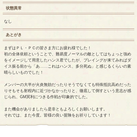
状態異常
なし
あとがき
まずはＰＬ・ＰＣの皆さま方にお疲れ様でした！
初の全体依頼ということで、難易度ノーマルの敵としてはちょっと強め
をイメージして用意したハンス君でしたが、プレイングが来てみればダ
イス振る前から「あ……これはハンス、多分死ぬ」と感じるくらいの素
晴らしいものでした！
メンバーの大半が火炎無効だったりそうでなくても特殊抵抗高めだった
りそもそも射程内に近づかなかったりと、徹底して倒すという意志が感
じられ、GM冥利につきる作戦が印象的でした。
また機会がありましたら是非ともよろしくお願いします。
それでは、また今度。皆様の良い冒険をお祈りしています！