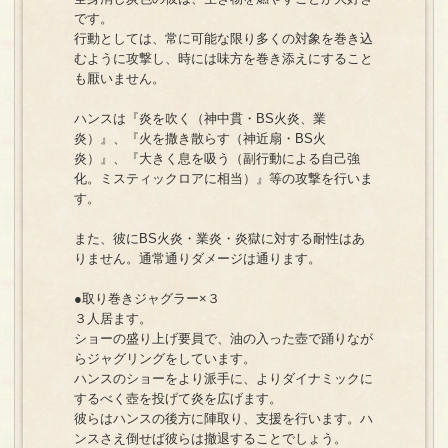
です。
行動としては、常に可能な限り多くの対象を巻き込
むように攻撃し、時には味方を巻き添えにすること
も厭いません。
ハンスは『炎を吹く（神中貫・BS火炎、業
炎）』、『火を撒き散らす（神近扇・BS火
炎）』、『大きく息を吸う（副行動による自己強
化。ミスティックロアに相当）』等の攻撃を行いま
す。
また、彼にBS火炎・業炎・炎獄に対する耐性はあ
りません。通常通りダメージは通ります。
●取り巻きジャグラー×３
３人居ます。
ショーの盛り上げ要員で、油の入った壺で踊りなが
らジャグリングをしています。
ハンスのショーをより派手に、よりダイナミックに
するべく壺を投げて炎を広げます。
彼らはハンスの後方に陣取り、支援を行います。ハ
ンスさえ倒せば彼らは撤退することでしょう。