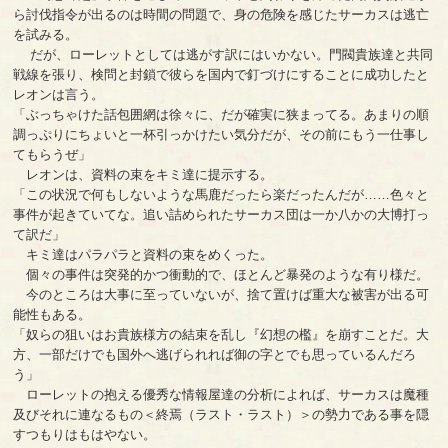
ら討伐指令が出るのは時間の問題で、身の危険を感じたサーカスは逃亡
を試みる。
だが、ローレットとしては逃がす訳にはいかない。門閥貴族達と共同
戦線を張り、検問と封鎖で彼らを国内で釘づけにすることに成功したと
レオンは言う。
「ぶっちゃけた話包囲網は徐々に、だが確実に狭まってる。あまりの順
調っぷりにちょいと一杯引っかけたい気分だが、その前にもう一仕事し
てもらうぜ」
レオンは、資料の束をキミ達に提示する。
「この状況で何もしないような馬鹿だったら楽だったんだが……色々と
事件が起きていてな。追い詰められたサーカス団は一か八かの大博打っ
て訳だ」
キミ達はパラパラと資料の束をめくった。
個々の事件は突発的かつ衝動的で、ほとんど暴発のような有り様だ。
今のところは大事に至っていないが、捨て置けば重大な被害が出る可
能性もある。
「奴らの狙いはお貴族様方の結束を乱し『幻想の檻』を崩すことだ。大
方、一部だけでも国外へ逃げられれば御の字とでも思っているんだろ
う」
ローレットの抱える優秀な情報屋達の分析によれば、サーカスは魔種
及びそれに連なるもの＜終焉（ラスト・ラスト）＞の勢力である事を隠
すつもりはもはやない。