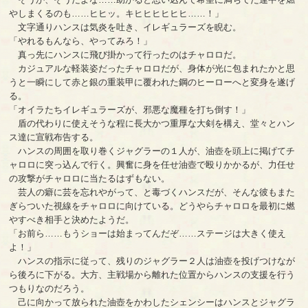
やしまくるのも……ヒヒッ。キヒヒヒヒヒヒ……！」
文字通りハンスは気炎を吐き、イレギュラーズを睨む。
「やれるもんなら、やってみろ！」
真っ先にハンスに飛び掛かって行ったのはチャロロだ。
カジュアルな軽装姿だったチャロロだが、身体が光に包まれたかと思
うと一瞬にして赤と銀の重装甲に覆われた鋼のヒーローへと変身を遂げ
る。
「オイラたちイレギュラーズが、邪悪な魔種を打ち倒す！」
盾の代わりに使えそうな程に長大かつ重厚な大剣を構え、堂々とハン
ス達に宣戦布告する。
ハンスの周囲を取り巻くジャグラーの１人が、油壺を頭上に掲げてチ
ャロロに突っ込んで行く。興奮に身を任せ油壺で殴りかかるが、力任せ
の攻撃がチャロロに当たるはずもない。
芸人の癖に芸を忘れやがって、と毒づくハンスだが、そんな彼もまた
ぎらついた視線をチャロロに向けている。どうやらチャロロを最初に燃
やすべき相手と決めたようだ。
「お前ら……もうショーは始まってんだぞ……ステージは大きく使え
よ！」
ハンスの指示に従って、残りのジャグラー２人は油壺を投げつけなが
ら後ろに下がる。大方、主戦場から離れた位置からハンスの支援を行う
つもりなのだろう。
己に向かって放られた油壺をかわしたシェンシーはハンスとジャグラ