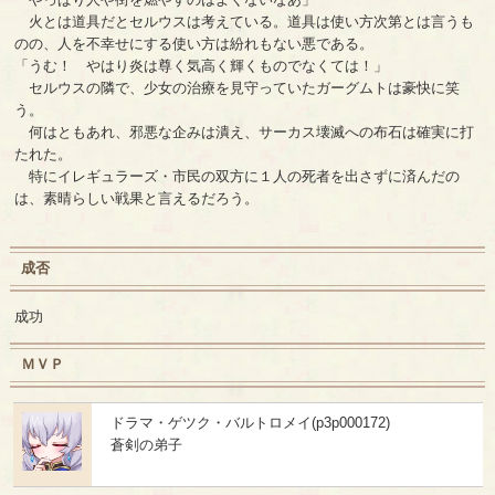
火とは道具だとセルウスは考えている。道具は使い方次第とは言うも
のの、人を不幸せにする使い方は紛れもない悪である。
「うむ！ やはり炎は尊く気高く輝くものでなくては！」
セルウスの隣で、少女の治療を見守っていたガーグムトは豪快に笑
う。
何はともあれ、邪悪な企みは潰え、サーカス壊滅への布石は確実に打
たれた。
特にイレギュラーズ・市民の双方に１人の死者を出さずに済んだの
は、素晴らしい戦果と言えるだろう。
成否
成功
ＭＶＰ
ドラマ・ゲツク・バルトロメイ(p3p000172)
蒼剣の弟子