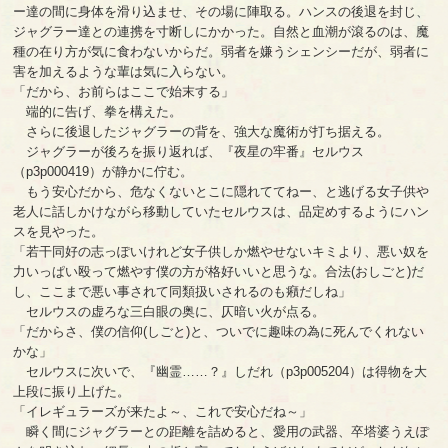
ー達の間に身体を滑り込ませ、その場に陣取る。ハンスの後退を封じ、
ジャグラー達との連携を寸断しにかかった。自然と血潮が滾るのは、魔
種の在り方が気に食わないからだ。弱者を嫌うシェンシーだが、弱者に
害を加えるような輩は気に入らない。
「だから、お前らはここで始末する」
端的に告げ、拳を構えた。
さらに後退したジャグラーの背を、強大な魔術が打ち据える。
ジャグラーが後ろを振り返れば、『夜星の牢番』セルウス
（p3p000419）が静かに佇む。
もう安心だから、危なくないとこに隠れててねー、と逃げる女子供や
老人に話しかけながら移動していたセルウスは、品定めするようにハン
スを見やった。
「若干同好の志っぽいけれど女子供しか燃やせないキミより、悪い奴を
力いっぱい殴って燃やす僕の方が格好いいと思うな。合法(おしごと)だ
し、ここまで悪い事されて同類扱いされるのも癪だしね」
セルウスの虚ろな三白眼の奥に、仄暗い火が点る。
「だからさ、僕の信仰(しごと)と、ついでに趣味の為に死んでくれない
かな」
セルウスに次いで、『幽霊……？』しだれ（p3p005204）は得物を大
上段に振り上げた。
「イレギュラーズが来たよ～、これで安心だね～」
瞬く間にジャグラーとの距離を詰めると、愛用の武器、卒塔婆うえぽ