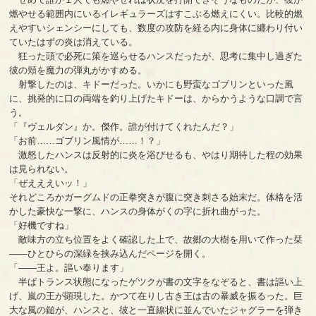
燃やせる範囲内にいるイレギュラーズはすこぶる燃えにくい。比較的燃
えやすいシェンシーにしても、数度の攻防を経る内に身体に纏わり付い
ていたはずの炎は消えている。
狂った頭で必死に策を巡らせるハンスだったが、思考に集中し過ぎた
彼の頬を魔力の弾丸がかすめる。
射撃したのは、キドーだった。いかにも野蛮なゴブリンといった風
に、挑発的に口の両端を釣り上げたキドーは、からかうような口調で言
う。
「『ヴェルダン』か。傑作。誰が付けてくれたんだ？」
「お前……ゴブリン風情が……！？」
激怒したハンスは反射的に炎を浴びせるも、やはり期待した程の効果
は見られない。
「ぜえええいッ！」
それどころかガーグムドの正拳突きが腹に突き刺さる始末だ。体格を活
かした豪快な一撃に、ハンスの身体がくの字に折れ曲がった。
「好機ですね」
敵味方の立ち位置をよく確認した上で、故郷の大樹を用いて作った栞
――ひとひらの深緑を挟み込んだページを開く。
「――王よ。謳い奉ります」
半ばトランス状態になったゲツクが書の文字をなぞると、書は謳い上
げ、嵐の王が顕現した。かつて在りし古き王は古の暴威を振るった。巨
大な風の鎚が、ハンスと、彼と一直線状に並んでいたジャグラーを弾き