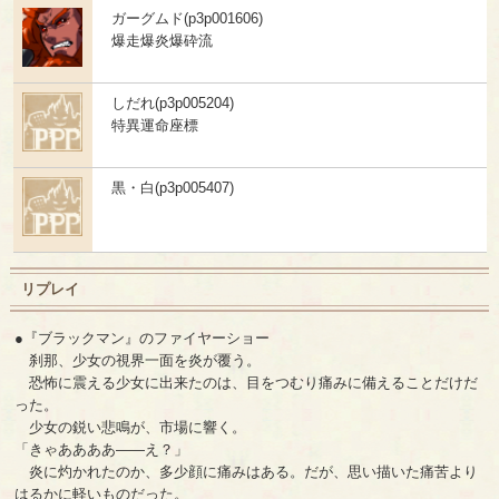
ガーグムド(p3p001606)
爆走爆炎爆砕流
しだれ(p3p005204)
特異運命座標
黒・白(p3p005407)
リプレイ
●『ブラックマン』のファイヤーショー
刹那、少女の視界一面を炎が覆う。
恐怖に震える少女に出来たのは、目をつむり痛みに備えることだけだ
った。
少女の鋭い悲鳴が、市場に響く。
「きゃああああ――え？」
炎に灼かれたのか、多少顔に痛みはある。だが、思い描いた痛苦より
はるかに軽いものだった。