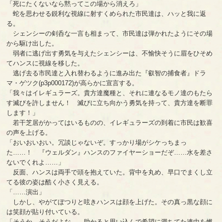
「死にたくないなら黙ってこの場から消えろ」
蛇を思わせる鋭利な視線に射すくめられた市民達は、ハッと我に返
る。
シェンシーの剣呑な一言も相まって、市民達は弾かれたようにその場
から駆け出した。
弱者に逃げ出す勇気を与えたシェンシーは、不愉快そうに眉をひそめ
てハンスに視線を移した。
逃げ去る市民達と入れ替わるように進み出た『叡智の捕食者』ドラ
マ・ゲツク(p3p000172)が高らかに宣言する。
「我々はイレギュラーズ。貴方達魔種と、それに連なるモノ達のもたら
す滅びを許しません！ 滅びに立ち向かう勇気を持って、貴方達を断罪
します！」
若干芝居がかってはいるものの、イレギュラーズの到着に市民は歓喜
の声を上げる。
「おいおいおい。冗談じゃないぞ。すっかり場がシケっちまっ
た……！ 『ウェルダン』ハンスのファイヤーショーだぞ……水を差さ
ないでくれよ……」
反面、ハンスは両手で頭を抱えていた。背中を丸め、早口でまくし立
てる彼の姿は酷く小さく見える。
「……演出」
しかし、やがてぽつりと呟きハンスは顔を上げた。その真っ黒な顔に
は笑顔が貼り付いている。
「そうか、そうだよな……助かると思い込んで希望に満ちてた連中を燃