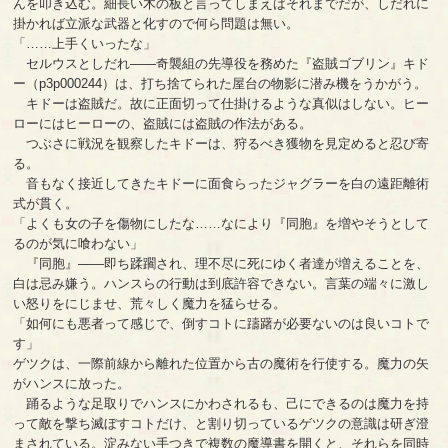
んを叩き込む。細長い木の板と言ってしまえばそれまでだが、しだれに
掛かれば立派な武器と化すので何ら問題は無い。
「……上手くいったな」
セルウスとしだれ――奇襲組の先導役を務めた『盗賊ゴブリン』キド
ー（p3p000244）は、打ち捨てられた屋台の物影に潜み機をうかがう。
キドーは盗賊だ。故に正面切って仕掛けるような真似はしない。ヒー
ローにはヒーローの、盗賊には盗賊の作法がある。
つぶさに戦況を観察したキドーは、狩るべき獲物を見定めると忍び寄
る。
音もなく接近してきたキドーに面食らったジャグラーを白の遠距離術
式が貫く。
「よくも女の子を傷物にしたな……なにより『同胞』を増やそうとして
るのが気に喰わない」
『同胞』――即ち蹂躙され、理不尽に死にゆく者達が増えることを、
白は忌み嫌う。ハンスらの行動は到底許容できない。言葉の端々に激し
い怒りをにじませ、荒々しく魔力を猛らせる。
「如何にも悪者って感じで、倒すコトに躊躇が必要ないのは良いコトで
す」
ゲツクは、一際前線から離れた位置から古の魔術を行使する。魔力の矢
がハンスに放った。
踊るような足取りでハンスにかわされるも、己にできるのは魔力を持
って敵を撃ち滅ぼすコトだけ、と割り切っているゲツクの意識は研ぎ澄
まされている。淀みない手つきで複数の魔導書を開くと、それらを同時