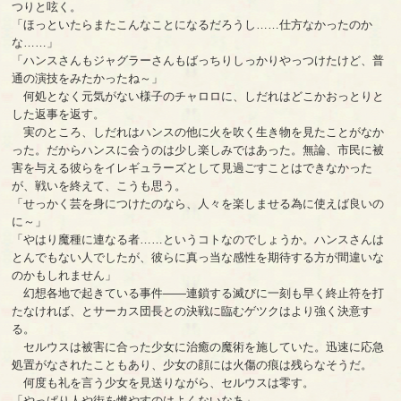
つりと呟く。
「ほっといたらまたこんなことになるだろうし……仕方なかったのか
な……」
「ハンスさんもジャグラーさんもばっちりしっかりやっつけたけど、普
通の演技をみたかったね～」
何処となく元気がない様子のチャロロに、しだれはどこかおっとりと
した返事を返す。
実のところ、しだれはハンスの他に火を吹く生き物を見たことがなか
った。だからハンスに会うのは少し楽しみではあった。無論、市民に被
害を与える彼らをイレギュラーズとして見過ごすことはできなかった
が、戦いを終えて、こうも思う。
「せっかく芸を身につけたのなら、人々を楽しませる為に使えば良いの
に～」
「やはり魔種に連なる者……というコトなのでしょうか。ハンスさんは
とんでもない人でしたが、彼らに真っ当な感性を期待する方が間違いな
のかもしれません」
幻想各地で起きている事件――連鎖する滅びに一刻も早く終止符を打
たなければ、とサーカス団長との決戦に臨むゲツクはより強く決意す
る。
セルウスは被害に合った少女に治癒の魔術を施していた。迅速に応急
処置がなされたこともあり、少女の顔には火傷の痕は残らなそうだ。
何度も礼を言う少女を見送りながら、セルウスは零す。
「やっぱり人や街を燃やすのはよくないなあ」