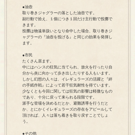
●油壺
取り巻きジャグラーの落とした油壺です。
副行動で拾え、１個につき１回だけ主行動で投擲で
きます。
投擲は物遠単扱いとなり命中した場合、取り巻きジ
ャグラーの『油壺を投げる』と同じの効果を発揮し
ます。
●市民
たくさん居ます。
中にはハンスの狂気に当てられ、放火を行ったり自
分から炎に向かって歩き出したりする人もいます。
しかし幻想の人々は、イレギュラーズの活躍と『絆
の手紙作戦』によって若干狂気耐性を得ています。
少なくとも今回に関しては狂気の影響は軽微なもの
であり、十分に戻って来られる段階です。
派手な登場を決めるだとか、避難誘導を行うだと
か、とにかくイレギュラーズの存在をアピールして
頂ければ、人々は落ち着きを取り戻すことでしょ
う。
●その他