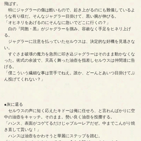
飛ばす。
特にジャグラーの傷は酷いもので、起き上がるのにも難儀しているよ
うな有り様だ。そんなジャグラー目掛けて、黒い腕が伸びる。
「オヒネリをあげるのにそんなに急いでどこに行くの？」
白の『同胞・黒』がジャグラーを掴み、容赦なく手足をヒネリ上げ
る。
ジャグラーに注意を払っていたセルウスは、決定的な好機を見逃さな
い。
すぐさま破壊の魔力を急所に叩き込ジャグラーはそのまま動かなくな
った。術式の余波で、天高く舞った油壺を指差しセルウスは仲間達に告
げる。
「僕こういう繊細な事は苦手でねえ。誰か、どーんとあいつ目掛けてぶ
ん投げてくれない？」
●灰に還る
セルウスの声に短く応えたキドーは俺に任せろ、と言わんばかりに空
中の油壺をキャッチ。そのまま。勢い良く油壺を投擲する。
「ハンス、表面がコゲてるだけじゃブルーレアだぜ。中までこんがり焼
き直して貰いな！」
ハンスは油壺をかわそうと華麗にステップを踏む。