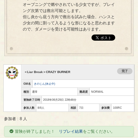
オープニングで燃やされている少女ですが、プレイ
ング次第では救出可能とします。
但し炎から庇う方向で救出を試みた場合、ハンスと
少女の間に割って入るような形になると思われます
ので、ダメージを受ける可能性はあります。
完了
＜Liar Break＞CRAZY BURNER
GM名
きのじん(休止中)
種別
通常
難易度
NORMAL
冒険終了日時
2018年06月29日 22時46分
参加人数
8/8人
相談
7日
参加費
100RC
参加者 : 8 人
冒険が終了しました！
リプレイ結果
をご覧ください。