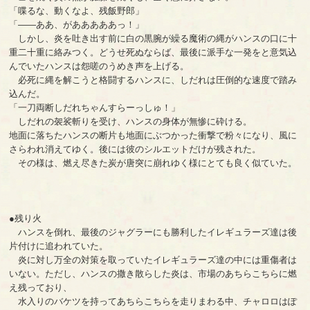
「喋るな、動くなよ、残飯野郎」
「――ああ、があああああっ！」
しかし、炎を吐き出す前に白の黒腕が繰る魔術の縄がハンスの口に十
重二十重に絡みつく。どうせ死ぬならば、最後に派手な一発をと意気込
んでいたハンスは怨嗟のうめき声を上げる。
必死に縄を解こうと格闘するハンスに、しだれは圧倒的な速度で踏み
込んだ。
「一刀両断しだれちゃんすらーっしゅ！」
しだれの袈裟斬りを受け、ハンスの身体が無惨に砕ける。
地面に落ちたハンスの断片も地面にぶつかった衝撃で粉々になり、風に
さらわれ消えてゆく。後には彼のシルエットだけが残された。
その様は、燃え尽きた炭が唐突に崩れゆく様にとても良く似ていた。
●残り火
ハンスを倒れ、最後のジャグラーにも勝利したイレギュラーズ達は後
片付けに追われていた。
炎に対し万全の対策を取っていたイレギュラーズ達の中には重傷者は
いない。ただし、ハンスの撒き散らした炎は、市場のあちらこちらに燃
え残っており、
水入りのバケツを持ってあちらこちらを走りまわる中、チャロロはぽ