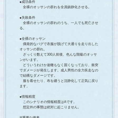
●成功条件
全裸のオッサンの群れを全員鎮静化させる。
●失敗条件
全裸のオッサンの群れのうち、一人でも死亡させ
る。
●全裸のオッサン
偶発的なバグで衣服が脱げて大通りを走り出した
オッサンの群れ。
ざっくり数えて300人前後、色んな階級のオッサ
ンがいます。
どういうわけか途轍もなく固くなっており、衝突
でダメージが発生します。成人男性の全力疾走なの
で結構なダメージです。
服を着せたり、布を纏うと沈静化して正気に戻り
ます。
●情報精度
このシナリオの情報精度はAです。
想定外の事態は絶対に起こりません。
※重要な備考