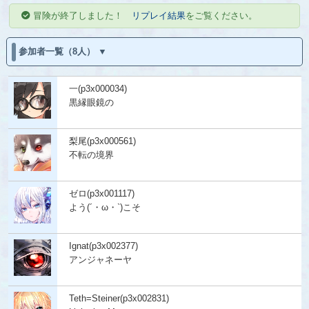
冒険が終了しました！
リプレイ結果
をご覧ください。
参加者一覧（8人）
一(p3x000034)
黒縁眼鏡の
梨尾(p3x000561)
不転の境界
ゼロ(p3x001117)
よう(´・ω・`)こそ
Ignat(p3x002377)
アンジャネーヤ
Teth=Steiner(p3x002831)