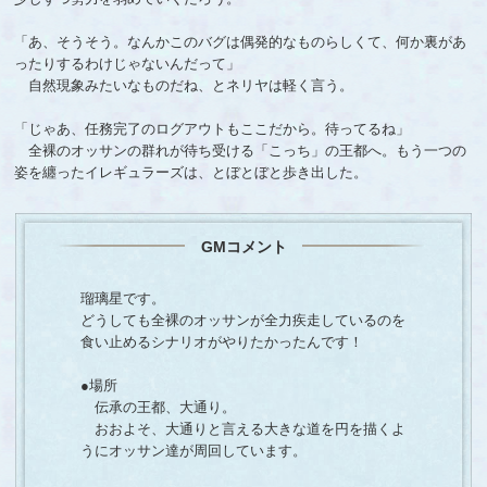
「あ、そうそう。なんかこのバグは偶発的なものらしくて、何か裏があ
ったりするわけじゃないんだって」
自然現象みたいなものだね、とネリヤは軽く言う。
「じゃあ、任務完了のログアウトもここだから。待ってるね」
全裸のオッサンの群れが待ち受ける「こっち」の王都へ。もう一つの
姿を纏ったイレギュラーズは、とぼとぼと歩き出した。
GMコメント
瑠璃星です。
どうしても全裸のオッサンが全力疾走しているのを
食い止めるシナリオがやりたかったんです！
●場所
伝承の王都、大通り。
おおよそ、大通りと言える大きな道を円を描くよ
うにオッサン達が周回しています。