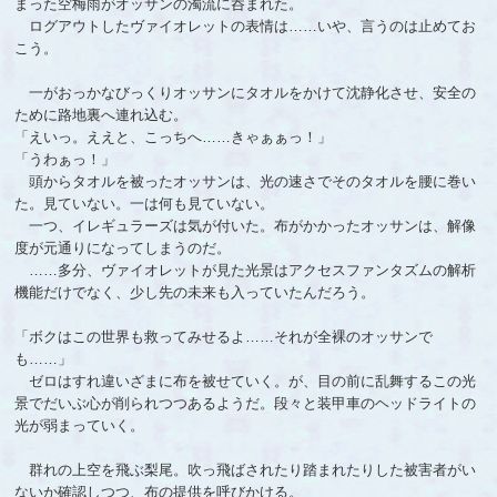
まった空梅雨がオッサンの濁流に呑まれた。
ログアウトしたヴァイオレットの表情は……いや、言うのは止めてお
こう。
一がおっかなびっくりオッサンにタオルをかけて沈静化させ、安全の
ために路地裏へ連れ込む。
「えいっ。ええと、こっちへ……きゃぁぁっ！」
「うわぁっ！」
頭からタオルを被ったオッサンは、光の速さでそのタオルを腰に巻い
た。見ていない。一は何も見ていない。
一つ、イレギュラーズは気が付いた。布がかかったオッサンは、解像
度が元通りになってしまうのだ。
……多分、ヴァイオレットが見た光景はアクセスファンタズムの解析
機能だけでなく、少し先の未来も入っていたんだろう。
「ボクはこの世界も救ってみせるよ……それが全裸のオッサンで
も……」
ゼロはすれ違いざまに布を被せていく。が、目の前に乱舞するこの光
景でだいぶ心が削られつつあるようだ。段々と装甲車のヘッドライトの
光が弱まっていく。
群れの上空を飛ぶ梨尾。吹っ飛ばされたり踏まれたりした被害者がい
ないか確認しつつ、布の提供を呼びかける。