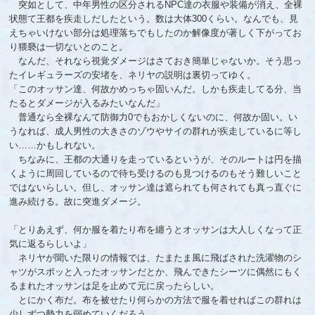
突如として、中年男性の区分されるNPC達の衣服や装備が消え、全裸
状態て王都を疾走しだしたという。数は大体300くらい。なんでも、見
えちゃいけない部分は処理落ちでもしたのか解像度が著しく下がってお
り猥褻は一切ないとのこと。
なんだ、それなら視覚ダメージはさておき簡単じゃないか。そう思っ
たイレギュラーズの安堵を、ネリヤの説明は裏切ってゆく。
「このオッサン達、何故かめっちゃ固いんだ。しかも疾走してる分、当
たるとダメージが入るみたいなんだ」
普通なら全裸なんて防御力0でもおかしくないのに、何故か固い。い
うなれば、成人男性の大きさのゾウやサイの群れが疾走しているに等し
い……かもしれない。
ちなみに、王都の大通りを走っているというが、そのルートは円を描
くように周回しているので待ち受けるのも見つけるのもそう難しいこと
ではないらしい。但し、オッサン達は遮られても何されても真っ直ぐに
進み続ける。故に突進ダメージ。
「とりあえず、何か服を着たり布を纏うとオッサンは大人しくなって正
気に返るらしいよ」
ネリヤが聞いた限りの情報では、たまたま風に飛ばされた洗濯物のシ
ャツがスポッと入ったオッサンだとか、飛んできたシーツに偶然にもく
るまれたオッサンは足を止めて元に戻ったらしい。
とにかく布だ。布を被せたり何らかの方法で服を着せればこの群れは
少しずつ勢力を弱めていくだろう。