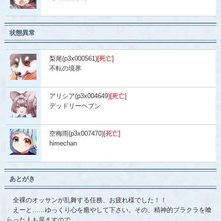
状態異常
梨尾(p3x000561)
[死亡]
不転の境界
アリシア(p3x004649)
[死亡]
デッドリーヘブン
空梅雨(p3x007470)
[死亡]
himechan
あとがき
全裸のオッサンが乱舞する任務、お疲れ様でした！！
えーと……ゆっくり心を癒やして下さい。その、精神的ブラクラを喰
らった人も居ますので……