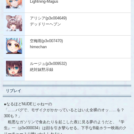
Lightning-Magus
アリシア(p3x004649)
デッドリーヘブン
空梅雨(p3x007470)
himechan
ルージュ(p3x009532)
絶対妹黙示録
リプレイ
●なるほどNUDEじゃねーの
「……バグで、モザイクがかかっているとはいえ全裸のオッ……を？
300も？」
粗悪なガソリンで食あたりを起こした夜に見る夢のようだと、『学
生』一（p3x000034）は顔を引き攣らせる。下手なB級ホラー映画のク
リーチャーより怖いかもしれない。