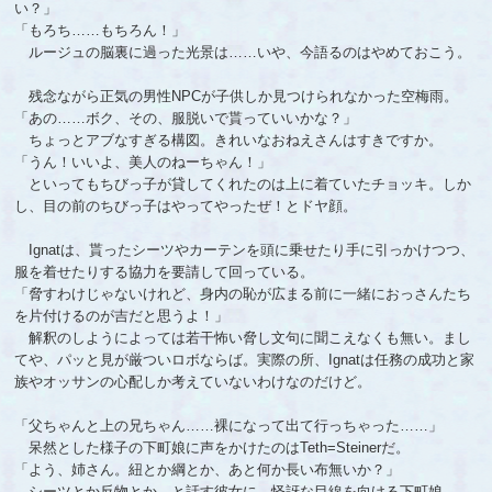
い？」
「もろち……もちろん！」
ルージュの脳裏に過った光景は……いや、今語るのはやめておこう。
残念ながら正気の男性NPCが子供しか見つけられなかった空梅雨。
「あの……ボク、その、服脱いで貰っていいかな？」
ちょっとアブなすぎる構図。きれいなおねえさんはすきですか。
「うん！いいよ、美人のねーちゃん！」
といってもちびっ子が貸してくれたのは上に着ていたチョッキ。しか
し、目の前のちびっ子はやってやったぜ！とドヤ顔。
Ignatは、貰ったシーツやカーテンを頭に乗せたり手に引っかけつつ、
服を着せたりする協力を要請して回っている。
「脅すわけじゃないけれど、身内の恥が広まる前に一緒におっさんたち
を片付けるのが吉だと思うよ！」
解釈のしようによっては若干怖い脅し文句に聞こえなくも無い。まし
てや、パッと見が厳ついロボならば。実際の所、Ignatは任務の成功と家
族やオッサンの心配しか考えていないわけなのだけど。
「父ちゃんと上の兄ちゃん……裸になって出て行っちゃった……」
呆然とした様子の下町娘に声をかけたのはTeth=Steinerだ。
「よう、姉さん。紐とか綱とか、あと何か長い布無いか？」
シーツとか反物とか、と話す彼女に、怪訝な目線を向ける下町娘。