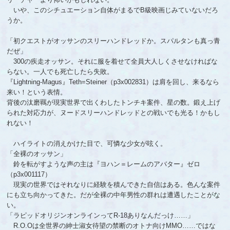
いや、このシチュエーション自体がまるでB級映画じみていないだろ
うか。
「初クエストがオッサンのスリーハンドレッドか。スパルタンも真っ青
だぜ」
300の疾走オッサン。それに服を着せて全員大人しくさせなければな
らない。一人でも死亡したら失敗。
『Lightning-Magus』Teth=Steiner（p3x002831）は肩を回し、来るなら
来い！という表情。
背後の汰磨羈が現実世界で出くわしたトンチキ案件、星の数。鍛え上げ
られた対応力が、ヌードスリーハンドレッドとの戦いでも光る！かもし
れない！
ハイライトの消えかけた目で、可憐な少女が呟く。
「全裸のオッサン」
鈴を転がすような声の主は『ヨハン＝レームのアバター』ゼロ
（p3x001117）
現実の世界ではそれなりに経験を積んできた自信はある。色んな案件
にも立ち向かってきた。だが全裸の中年男性の群れは遭遇したことがな
い。
「ラピッドオリジンオンラインってR-18ありなんだっけ……」
R.O.Oは全世界の紳士淑女待望の禁断のオトナ向けMMO……ではな