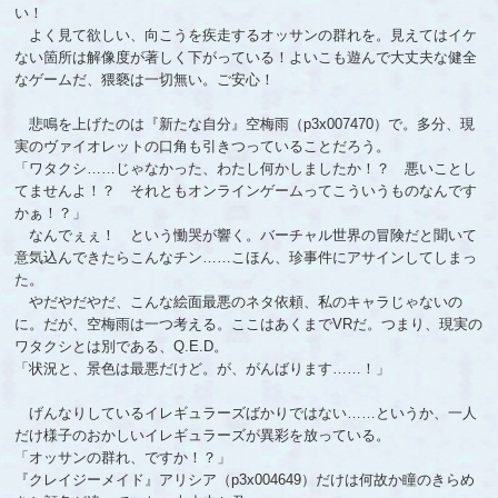
い！
よく見て欲しい、向こうを疾走するオッサンの群れを。見えてはイケ
ない箇所は解像度が著しく下がっている！よいこも遊んで大丈夫な健全
なゲームだ、猥褻は一切無い。ご安心！
悲鳴を上げたのは『新たな自分』空梅雨（p3x007470）で。多分、現
実のヴァイオレットの口角も引きつっていることだろう。
「ワタクシ……じゃなかった、わたし何かしましたか！？ 悪いことし
てませんよ！？ それともオンラインゲームってこういうものなんです
かぁ！？」
なんでぇぇ！ という慟哭が響く。バーチャル世界の冒険だと聞いて
意気込んできたらこんなチン……こほん、珍事件にアサインしてしまっ
た。
やだやだやだ、こんな絵面最悪のネタ依頼、私のキャラじゃないの
に。だが、空梅雨は一つ考える。ここはあくまでVRだ。つまり、現実の
ワタクシとは別である、Q.E.D。
「状況と、景色は最悪だけど。が、がんばります……！」
げんなりしているイレギュラーズばかりではない……というか、一人
だけ様子のおかしいイレギュラーズが異彩を放っている。
「オッサンの群れ、ですか！？」
『クレイジーメイド』アリシア（p3x004649）だけは何故か瞳のきらめ