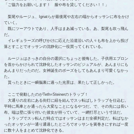
「ご協力をお願いします！ 服や布を貸してください！！」
梨尾やルージュ、Ignatらが最後尾や左右の端からオッサンに布をかけ
ていく。
既にツーアウトであり、人手はまあ減っている。あ、梨尾も吹っ飛ん
だ。
イレギュラーズの呼びかけに応えた沿道沿いの人々も布を上から投げ
落とすことでオッサンの沈静化に一役買ってくれている。
ルージュはさっきの自分の選択にちょっと後悔した。子供用エプロン
を首からかけられて沈静化したオッサンのビジュアルが、あんまりにも
あんまりだったのだ。女神誕生のポーズをしてもあんまり可愛くなかっ
た。
貰ったときに一瞬脳裏に過った光景は、果たして正しかった。
ここで発動したのがTeth=Steinerのトラップ！
大通りの左右にある街灯に紐を結んでスッ転ばしトラップを仕込む。
平時に馬車とか通ったら大変なことになるやつだ。で、その先には長い
布。端は壁に張り付いた彼女が持っていて、一網打尽という寸法だ。
トラップでスッ転んだ時点ではオッサンはまだ全裸判定だ。転ばなか
ったオッサンが一通り通過したところでオッサンを簀巻きにすれば一度
に数十人をまとめて沈静化できる。