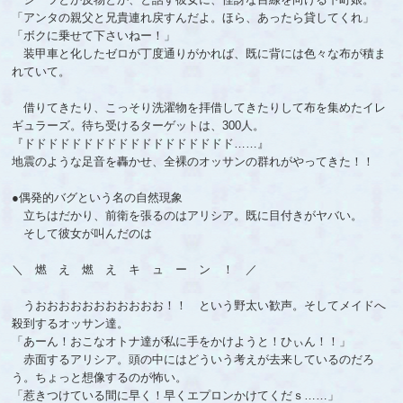
「アンタの親父と兄貴連れ戻すんだよ。ほら、あったら貸してくれ」
「ボクに乗せて下さいねー！」
装甲車と化したゼロが丁度通りがかれば、既に背には色々な布が積ま
れていて。
借りてきたり、こっそり洗濯物を拝借してきたりして布を集めたイレ
ギュラーズ。待ち受けるターゲットは、300人。
『ドドドドドドドドドドドドドドドドドド……』
地震のような足音を轟かせ、全裸のオッサンの群れがやってきた！！
●偶発的バグという名の自然現象
立ちはだかり、前衛を張るのはアリシア。既に目付きがヤバい。
そして彼女が叫んだのは
＼ 燃 え 燃 え キ ュ ー ン ！ ／
うおおおおおおおおおおお！！ という野太い歓声。そしてメイドへ
殺到するオッサン達。
「あーん！おこなオトナ達が私に手をかけようと！ひぃん！！」
赤面するアリシア。頭の中にはどういう考えが去来しているのだろ
う。ちょっと想像するのが怖い。
「惹きつけている間に早く！早くエプロンかけてくだｓ……」