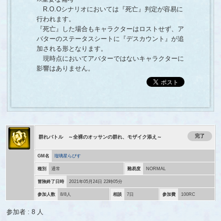
R.O.Oシナリオにおいては『死亡』判定が容易に
行われます。
『死亡』した場合もキャラクターはロストせず、ア
バターのステータスシートに『デスカウント』が追
加される形となります。
現時点においてアバターではないキャラクターに
影響はありません。
完了
群れバトル ～全裸のオッサンの群れ、モザイク添え～
GM名
瑠璃星らぴす
種別
通常
難易度
NORMAL
冒険終了日時
2021年05月24日 22時05分
参加人数
8/8人
相談
7日
参加費
100RC
参加者 : 8 人