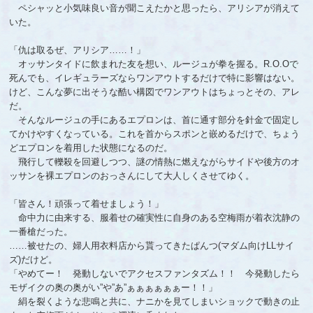
ペシャッと小気味良い音が聞こえたかと思ったら、アリシアが消えて
いた。
「仇は取るぜ、アリシア……！」
オッサンタイドに飲まれた友を想い、ルージュが拳を握る。R.O.Oで
死んでも、イレギュラーズならワンアウトするだけで特に影響はない。
けど、こんな夢に出そうな酷い構図でワンアウトはちょっとその、アレ
だ。
そんなルージュの手にあるエプロンは、首に通す部分を針金で固定し
てかけやすくなっている。これを首からスポンと嵌めるだけで、ちょう
どエプロンを着用した状態になるのだ。
飛行して轢殺を回避しつつ、謎の情熱に燃えながらサイドや後方のオ
ッサンを裸エプロンのおっさんにして大人しくさせてゆく。
「皆さん！頑張って着せましょう！」
命中力に由来する、服着せの確実性に自身のある空梅雨が着衣沈静の
一番槍だった。
……被せたの、婦人用衣料店から貰ってきたぱんつ(マダム向けLLサイ
ズ)だけど。
「やめてー！ 発動しないでアクセスファンタズム！！ 今発動したら
モザイクの奥の奥がい”や”あ”ぁぁぁぁぁぁー！！」
絹を裂くような悲鳴と共に、ナニかを見てしまいショックで動きの止