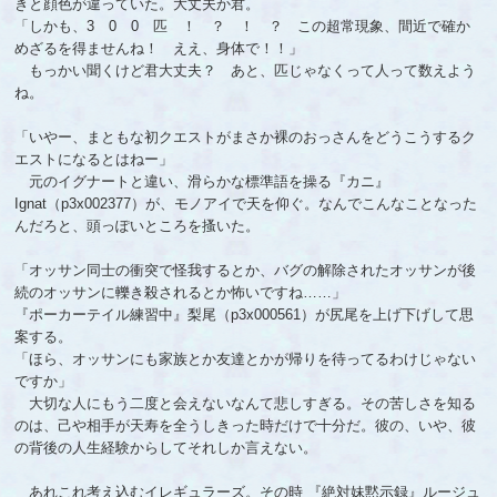
きと顔色が違っていた。大丈夫か君。
「しかも、3 0 0 匹 ！ ？ ！ ？ この超常現象、間近で確か
めざるを得ませんね！ ええ、身体で！！」
もっかい聞くけど君大丈夫？ あと、匹じゃなくって人って数えよう
ね。
「いやー、まともな初クエストがまさか裸のおっさんをどうこうするク
エストになるとはねー」
元のイグナートと違い、滑らかな標準語を操る『カニ』
Ignat（p3x002377）が、モノアイで天を仰ぐ。なんでこんなことなった
んだろと、頭っぽいところを搔いた。
「オッサン同士の衝突で怪我するとか、バグの解除されたオッサンが後
続のオッサンに轢き殺されるとか怖いですね……」
『ポーカーテイル練習中』梨尾（p3x000561）が尻尾を上げ下げして思
案する。
「ほら、オッサンにも家族とか友達とかが帰りを待ってるわけじゃない
ですか」
大切な人にもう二度と会えないなんて悲しすぎる。その苦しさを知る
のは、己や相手が天寿を全うしきった時だけで十分だ。彼の、いや、彼
の背後の人生経験からしてそれしか言えない。
あれこれ考え込むイレギュラーズ。その時 『絶対妹黙示録』ルージュ