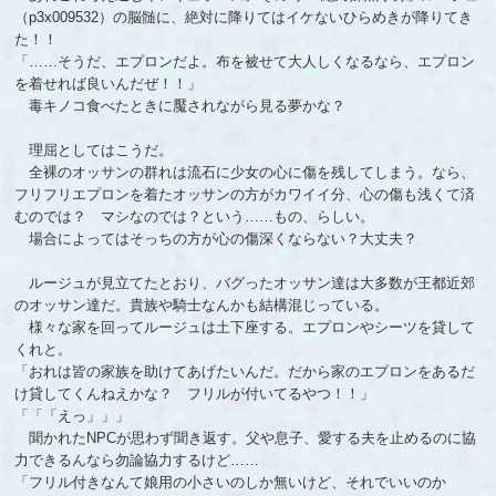
（p3x009532）の脳髄に、絶対に降りてはイケないひらめきが降りてき
た！！
「……そうだ、エプロンだよ。布を被せて大人しくなるなら、エプロン
を着せれば良いんだぜ！！」
毒キノコ食べたときに魘されながら見る夢かな？
理屈としてはこうだ。
全裸のオッサンの群れは流石に少女の心に傷を残してしまう。なら、
フリフリエプロンを着たオッサンの方がカワイイ分、心の傷も浅くて済
むのでは？ マシなのでは？という……もの、らしい。
場合によってはそっちの方が心の傷深くならない？大丈夫？
ルージュが見立てたとおり、バグったオッサン達は大多数が王都近郊
のオッサン達だ。貴族や騎士なんかも結構混じっている。
様々な家を回ってルージュは土下座する。エプロンやシーツを貸して
くれと。
「おれは皆の家族を助けてあげたいんだ。だから家のエプロンをあるだ
け貸してくんねえかな？ フリルが付いてるやつ！！」
「「「えっ」」」
聞かれたNPCが思わず聞き返す。父や息子、愛する夫を止めるのに協
力できるんなら勿論協力するけど……
「フリル付きなんて娘用の小さいのしか無いけど、それでいいのか