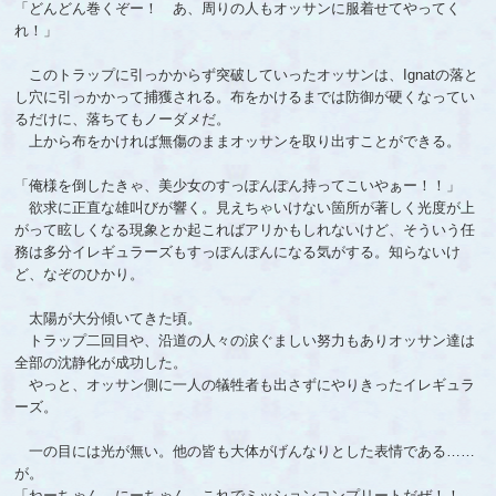
「どんどん巻くぞー！ あ、周りの人もオッサンに服着せてやってく
れ！」
このトラップに引っかからず突破していったオッサンは、Ignatの落と
し穴に引っかかって捕獲される。布をかけるまでは防御が硬くなってい
るだけに、落ちてもノーダメだ。
上から布をかければ無傷のままオッサンを取り出すことができる。
「俺様を倒したきゃ、美少女のすっぽんぽん持ってこいやぁー！！」
欲求に正直な雄叫びが響く。見えちゃいけない箇所が著しく光度が上
がって眩しくなる現象とか起こればアリかもしれないけど、そういう任
務は多分イレギュラーズもすっぽんぽんになる気がする。知らないけ
ど、なぞのひかり。
太陽が大分傾いてきた頃。
トラップ二回目や、沿道の人々の涙ぐましい努力もありオッサン達は
全部の沈静化が成功した。
やっと、オッサン側に一人の犠牲者も出さずにやりきったイレギュラ
ーズ。
一の目には光が無い。他の皆も大体がげんなりとした表情である……
が。
「ねーちゃん、にーちゃん。これでミッションコンプリートだぜ！！