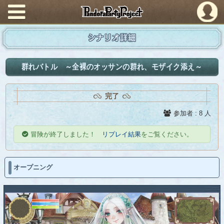
PandoraPartyProject
シナリオ詳細
群れバトル ～全裸のオッサンの群れ、モザイク添え～
完了
参加者 : 8 人
冒険が終了しました！
リプレイ結果
をご覧ください。
オープニング