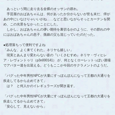
あっという間に走り去る全裸のオッサンの群れ。
手芸屋のおばあちゃんは、何があったか分からないが世も末だ、倅が
あの中にいなけりゃいいがね……などと思いながらそっとカーテンを閉
め、この光景をなかったことにした。
しかし、おばあちゃんの儚い期待を裏切るかのように、その群れの中
にはおばあちゃんの息子、孫娘の父も混じっていたのだった。
●処理落ちって便利ですよね
「みんな、よく来てくれた。ネリヤも嬉しい」
現実とあんまり変わらない姿の『いくさむすめ』ネリヤ・ヴィヒレ
ア・レヴォントゥリ（p3n000141） が、何となくローレットっぽい酒場
でアバター達を出迎える。どうもここが今回のサクラメントのようだ。
「バグった中年男性NPCが大量にすっぽんぽんになって王都の大通りを
疾走してるから止めてきて」
は？ と何人かのイレギュラーズが聞き返す。
「バグった中年男性NPCが大量にすっぽんぽんになって王都の大通りを
疾走してるから止めてきて」
「安心して、見えないから」