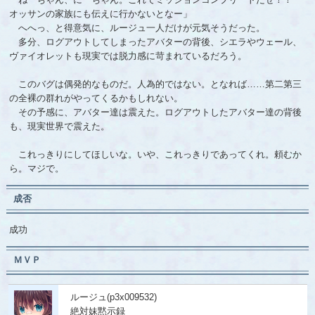
オッサンの家族にも伝えに行かないとなー」
へへっ、と得意気に、ルージュ一人だけが元気そうだった。
多分、ログアウトしてしまったアバターの背後、シエラやウェール、
ヴァイオレットも現実では脱力感に苛まれているだろう。
このバグは偶発的なものだ。人為的ではない。となれば……第二第三
の全裸の群れがやってくるかもしれない。
その予感に、アバター達は震えた。ログアウトしたアバター達の背後
も、現実世界で震えた。
これっきりにしてほしいな。いや、これっきりであってくれ。頼むか
ら。マジで。
成否
成功
ＭＶＰ
ルージュ(p3x009532)
絶対妹黙示録