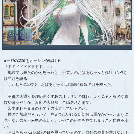
●王都の花道をオッサンが駆ける
『ドドドドドドドドド……』
地震でも来たのかと思ったと、手芸店のおばあちゃんと孫娘（NPC）
は当時を語る。
しかしその3秒後、おばあちゃんは咄嗟に孫娘の目を覆った。
王都の大通りを埋め尽くす程のオッサンの群れ。よく見ると有名な貴
族や豪商だとか、近所の大旦那、ご隠居さんまで。
皆生まれたままの姿で全力疾走しているのだ。
神のご加護だろうか？ 見えてはいけない部分は靄がかかったように
見えないのが不幸中の幸いか。いやこの絵面を見てしまうこと自体不幸
か。
おばあちゃんは孫娘の目を覆っているので、自分の視界を塞げない！