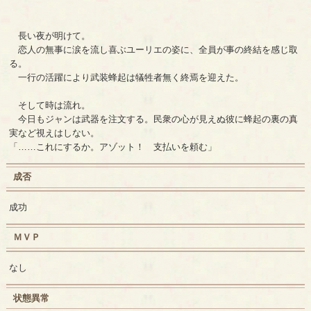
長い夜が明けて。
恋人の無事に涙を流し喜ぶユーリエの姿に、全員が事の終結を感じ取
る。
一行の活躍により武装蜂起は犠牲者無く終焉を迎えた。
そして時は流れ。
今日もジャンは武器を注文する。民衆の心が見えぬ彼に蜂起の裏の真
実など視えはしない。
「……これにするか。アゾット！ 支払いを頼む」
成否
成功
ＭＶＰ
なし
状態異常