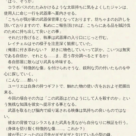
「はっ、そうか」
コラボパスのたたみかけるような太鼓持ちに気をよくしたジャンは、
使用人に命じ一行を武器庫へ案内させる。
「こちらが我が家の武器保管庫となっております。坊ちゃまのお許しを
頂いておりますので、私めにご報告頂ければ、こちらにある品を賊討伐
のために持ち出して良いとの事」
それだけ告げると、執事は武器庫の入り口にじっと佇む。
レイチェルはその様子を注意深く観察していた。
（俺達に付き添わない？ 好きに物色していいって訳か。こいつは無実
である自信か、それとも……ま、思う存分調べるとするか）
各自部屋に散らばり武具を吟味する。
中でも「特徴的な傷」を付けられそうな、鋭利な刃の付いたものを中
心に探していく。
（こんな……酷い）
ユーリエは自身の持つギフトで、触れた物の使い方をおおよそ把握出
来る。
今回の場合その力は「この武器はどのようにして人を殺すのか」とい
う無残な知識を彼女へ提示する事となる。
武器を取るたび脳内で繰り返される映像は気持ちの良いものではな
い。
彼女の背後ではシラスもまた武具を見ながら自分なりに検証を行う。
（身体を切り裂く特徴的な傷……。これか？）
彼が手にとったのは刃先がギザギザと欠けている小型の鎌。