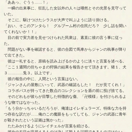
「ああっ、ぐうぅ……！」
一瞬の出来事に、狂乱した女以外の人々は唖然とその光景を見守って
いた。
そこに、駆けつけたシラスが大声で叫ぶように語り掛ける。
「おい、そこのアンタら！ グルブーム村の住民だろ？ 少し話を聞い
てくれないか！！」
目の前で実力差を見せつけられた民衆は、素直に彼の言う事に従っ
た。
問題がない事を確認すると、彼の合図で馬車からジャンの執事が降り
て出てきた。
彼は一礼すると、原稿を読み上げるかのように淡々と言葉を述べる。
「ここ１週間の坊ちゃまの狩猟の結果を報告させて頂きます。猪１、犬
３…………兎３。以上です」
彼の報告の中に、人間という言葉はない。
「ジャンさんの屋敷にいって、武器の確認もした！ だが見てくれ！」
コラボパスが持ってきた数点のコレクションを盾の前に投げ捨てる。
そのどれもが彼らが目撃した特徴的な傷、「卍模様」を付けられるよ
うな物ではなかった。
「もう分かっちゃいるだろうが、俺達はイレギュラーズ。特殊な力を持
つ存在な訳だが……俺のこの魔眼をもってしても、ジャンの武器に青年
が殺されたという証拠は無かった」
たたみかけるようにレイチェルが言葉を続ける。
彼女の右目が見据えるものは決して殺人を証明できるものではない