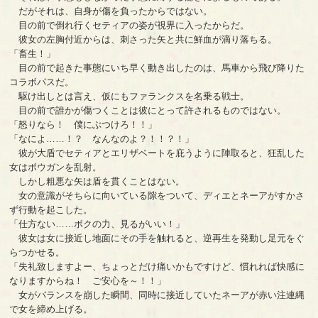
だがそれは、自身が傷を負ったからではない。
目の前で倒れ行くセティアの姿が視界に入ったからだ。
彼女の左胸付近からは、刺さった矢と共に鮮血が滴り落ちる。
「畜生！」
目の前で起きた事態にいち早く動き出したのは、馬車から飛び降りた
コラボパスだ。
駆け出しとは言え、仮にもファランクスを名乗る戦士。
目の前で誰かが傷つくことは彼にとって許されるものではない。
「怒りなら！ 僕にぶつけろ！！」
「なによ……！？ なんなのよ？！！？！」
彼が大盾でセティアとエリザベートを庇うように陣取ると、狂乱した
女はボウガンを乱射。
しかし粗悪な矢は盾を貫くことはない。
女の意識がそちらに向いている隙をついて、ディエとネーアがすかさ
ず行動を起こした。
「仕方ない……ボクの力、見るがいい！」
彼女は女に接近し地面にその手を触れると、逆再生を発動し足元をぐ
らつかせる。
「失礼致しますよー、ちょっとだけ痛いかもですけど、慣れれば快感に
なりますからね！ ご安心を～！！」
女がバランスを崩した瞬間、同時に接近していたネーアが赤い注連縄
で女を締め上げる。