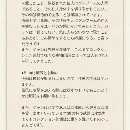
を渡したこと、惨殺された住人はグルブームの人間
であること、その住人身体中を切り裂かれており、
その傷は特徴的であることは確認されています。
依頼を受ける際、その情報を元にグルブームの住人
を惨殺したかユーリカが問いかけてみたところ、ジ
ャンは「覚えてない。気に入らないやつは殺すこと
もあるが、ごみ掃除をするなら綺麗にやる」と言っ
たそうです。
また、ジャンは狩猟が趣味で、これまでコレクショ
ンした武器で様々な生物(場合によっては人も含む)
を狩ってきました。
●PL向け解説とお願い
今回は蜂起が収まれば良いので、住民の生死は問い
ません。
住民に攻撃を加える際には殺すつもりがあるかどう
かは明記をお願い致します。
また、ジャンは必要であれば武器庫から好きな武器
を貸し出すといっています(彼の持つ武器は攻撃力
よりもコレクション的価値に重きを置いたものがほ
とんどです)。