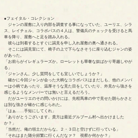
●フェイタル・コレクション
ジャンの屋敷に入り内部を調査する事になっていた、ユーリエ、シラ
ス、レイチェル、コラボパスの４人は、警備兵のチェックを受けると馬
車を降り、屋敷へと足を踏み入れる。
彼らは到着するとすぐに謁見を申し入れ屋敷の奥へ通される。
そこには謁見室にて、椅子の上で下らなさそうに座り込むジャンの姿
があった。
「お前らがイレギュラーズか。ローレットも華奢な奴ばかり寄越しやが
る」
「ジャンさん。少し質問をしても宜しいでしょうか？」
確かに今回ジャンが会った大柄なコラボパスはまだしも、他のメンバ
ーは小柄であったり、温厚そうな見た目をしていたり、外見から強さを
感じるようなメンバーでは無いと言えるだろう。
だがユーリエのその問いかけには、先程馬車の中で見せた朗らかさと
は別な強さが確かに感じられた。
「はぁ……手短にしてくれ」
「ありがとうございます。貴方は最近グルブーム村へ出かけました
か？」
「当然だ。俺の領土だからな。２・３日と空けずに行っている」
「それはまた随分頻繁に行くんだなァ？ 視察か何かか？」