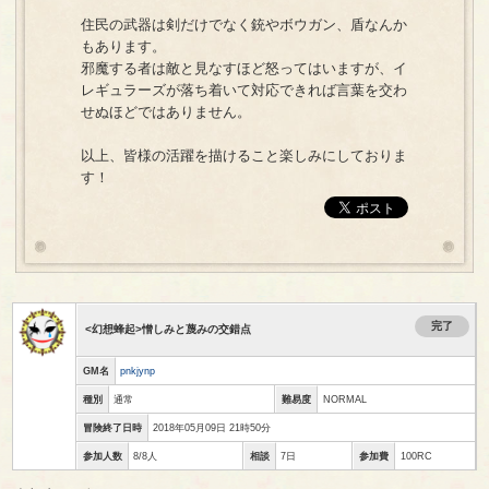
住民の武器は剣だけでなく銃やボウガン、盾なんか
もあります。
邪魔する者は敵と見なすほど怒ってはいますが、イ
レギュラーズが落ち着いて対応できれば言葉を交わ
せぬほどではありません。
以上、皆様の活躍を描けること楽しみにしておりま
す！
完了
<幻想蜂起>憎しみと蔑みの交錯点
GM名
pnkjynp
種別
通常
難易度
NORMAL
冒険終了日時
2018年05月09日 21時50分
参加人数
8/8人
相談
7日
参加費
100RC