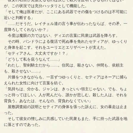
が、この状況では充分ハッタリとして機能した。
「そして俺は医者だが、ここにある武器でその傷をつけるのは不可能に
近いと判断する」
「……だそうだ。レイチェル達の言う事が伝わったならば、その矛。一
度降ろしてくれないか？」
今度は魔眼の力ではない、ディエの言葉に民衆は武器を降ろす。
その時、パンドラによる復活で死ぬ事を免れたセティアが、ゆっくり
と身体を起こす。それをユーリエとエリザベートが支えた。
「セティアさん、大丈夫ですか！？」
「どうして私を庇うなんて……」
「わたし、聖剣騎士だから……。住民は、殺さない。仲間も、依頼主
も、殺させない……」
片膝をつきながらも、一言ずつゆっくりと、セティアはネーアに捕ら
えられた女性に向けて言葉を紡ぐ。
「気持ちは、分かる。ジャンは、きっといい領主じゃない。でも、ちょ
っと待ってほしい。人が死んだら、誰かが悲しむ。殺した人は、それを
背負う。あなたは、そんなの、背負わなくていい」
屋敷調査組の説明とセティアの身体を張った訴えに、女の暴走は止ま
った。
そして彼女の憎しみに共感していた民衆もまた、手に持った武器を地
に落とすのであった。