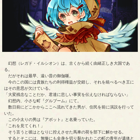
幻想（レガド・イルシオン）は、古くから続く由緒正しき大国であ
る。
だがそれは最早、遠い昔の御伽噺。
今のこの国には貴族たちの利得権益が交錯し、それを統べるべき王に
はその意思が欠けている。
「大変残念なことだか、君達に悲しい事実を伝えなければならない」
幻想内、小さな町『グルブーム』にて。
数日前にどこかからここへ流れてきた男が、住民を前に演説を行って
いた。
この小太りの男は『アボット』と名乗っていた。
「これを見てくれ！」
そう言うと彼はとなりに控えさせた馬車の荷を部下に解かせる。
するとそこには、無惨にも全身を切り裂かれたこの町の青年が遺体と