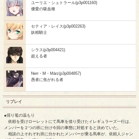
ユーリエ・シュトラール(p3p001160)
優愛の吸血種
セティア・レイス(p3p002263)
妖精騎士
シラス(p3p004421)
超える者
Nerr・M・März(p3p004857)
愚者に焦がれる者
リプレイ
●揺り篭の温もり
依頼を受けローレットにて馬車を借り受けたイレギュラーズ一行は、
メンバーを２つの班に分け今回の事態に対処すると決めていた。
相談の上それぞれ班に分かれたメンバーが乗る馬車が、依頼人ジャン