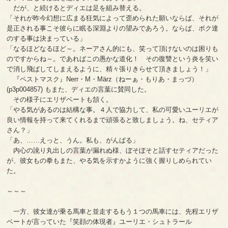
だが、と続けるとディエは足を組み替える。
「それが昨今幻想に広まる狂気によって歪められた願いならば、それが
是正される事こそ彼らに眠る深淵よりの望みであろう。ならば、ボク達
のする事は決まっている」
「なるほどなるほど～。ネーアさん的にも、笑って頂けないのは困りも
のですからね～。であればこの愚かな道化！ その復讐という炎を笑い
で消し飛ばしてしまえるように、精々張りきらせて頂きましょう！」
『ペストマスク』Nerr・M・März（ねーぁ・もりあ・まっづ）
(p3p004857) もまた、ディエの言葉に賛同した。
その様子にエリザベートも頷く。
「やる気があるのは結構な事。４人で協力して、私の可愛いユーリエが
良い情報を持って来てくれるまで頑張ると致しましょう。ね、セティア
さん？」
「あ、……えっと、うん。私も、がんばる」
内心の訛り丸出しの言葉が漏れぬ様、ぼそぼそと話すセティアだった
が、彼女もの拳もまた、やる気を示すかように強く握りしめられてい
た。
～～～
一方、彼女達が乗る馬車と並走するもう１つの馬車には、先程エリザ
ベートが言っていた『笑顔の体現者』ユーリエ・シュトラール