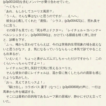
(p3p001160)を含むメンバーが乗り合わせていた。
「へくちっ！」
「あれ、もしかしてユーリエ風邪？」
「う～ん。そんな事はないと思うのですが……えへへ」
彼女は心配してくれた『鳶指』「シラス」(p3p004421)に、照れ臭そ
うに言う。
その様子を見ていた『死を呼ぶドクター』「レイチェル＝ヨハンナ＝
ベルンシュタイン」(p3p000394)は、かけている眼鏡を軽く押し治す
と、診断を下す。
「ふっ。俺から言わせてもらえば、今のは突発的生理現象の域を超えな
いと思うがなァ。ま、気になるっていうならもっと本気で診てやること
も出来るが」
「いえいえ！ ちょっと鼻がムズムズしちゃっただけですから！ この
くらいへっちゃらですよー！」
レイチェルに対し笑顔で元気に答えるユーリエ。
そんな彼女の姿にレイチェルは、遥か昔に無くしたものの面影を感じ
たような気がした。
「おっ、見えてきたっスよ！」
『駆け出し』コラボパス 夏子（なつこ）(p3p000808)の声に、一行は
馬車から外を確認する。
そこには最初の目的地であるムーフ家の居城が、静かにそびえ立って
いた。