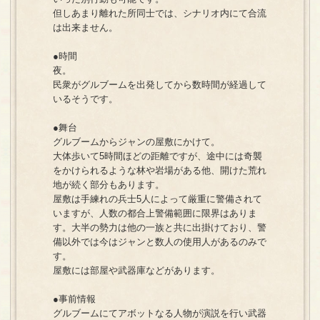
但しあまり離れた所同士では、シナリオ内にて合流
は出来ません。
●時間
夜。
民衆がグルブームを出発してから数時間が経過して
いるそうです。
●舞台
グルブームからジャンの屋敷にかけて。
大体歩いて5時間ほどの距離ですが、途中には奇襲
をかけられるような林や岩場がある他、開けた荒れ
地が続く部分もあります。
屋敷は手練れの兵士5人によって厳重に警備されて
いますが、人数の都合上警備範囲に限界はありま
す。大半の勢力は他の一族と共に出掛けており、警
備以外では今はジャンと数人の使用人があるのみで
す。
屋敷には部屋や武器庫などがあります。
●事前情報
グルブームにてアボットなる人物が演説を行い武器