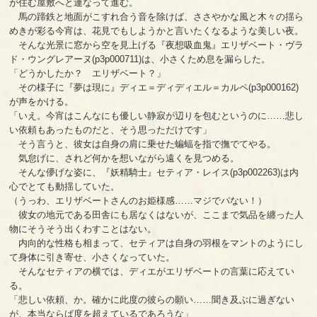
が住む屋敷へと連なって進む。
馬の蹄鉄と地面がこすれ合う音を除けば、ささやかな風と木々の揺ら
めきが彩る今宵は、花見でもしようかと言いたくなるような美しい夜。
そんな光景に窓から空を見上げる『夜想吸血鬼』エリザベート・ヴラ
ド・ウングレアーヌ(p3p000711)は、小さくため息を漏らした。
「どうかしたか？ エリザベート？」
その様子に『夢は現に』ディエ＝ディディエル＝カルペ(p3p000162)
が声をかける。
「いえ。今宵はこんなにも優しい静寂が辺りを包むというのに……悲し
い依頼もあったものだと、そう思っただけです」
そう言うと、彼女は自身の肩に乗せた蝙蝠を指で撫でてやる。
気怠げに、されど何かを想いながら遠くを見つめる。
そんな儚げな姿に、『妖精騎士』セティア・レイス(p3p002263)は内
心でとても動揺していた。
（うっわ、エリザベートさんのお姫様感……マジでパない！）
彼女の地元である田舎にも居なくはないが、ここまで気品を纏った人
物にそうそう出くわすことはない。
内向的な性格も相まって、セティアは自身の羽根をマントのようにし
て身体に引き寄せ、小さくなっていた。
そんなセティアの横では、ディエがエリザベートの言葉に応えてい
る。
「悲しい依頼、か。確かに此度の彼らの願い……聞き及ぶに過ぎない
が、本当ならば度を超えているであろうな」