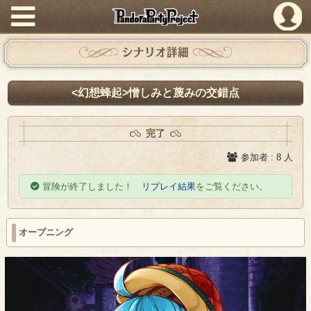
PandoraPartyProject
シナリオ詳細
<幻想蜂起>憎しみと蔑みの交錯点
完了
参加者 : 8 人
冒険が終了しました！
リプレイ結果
をご覧ください。
オープニング