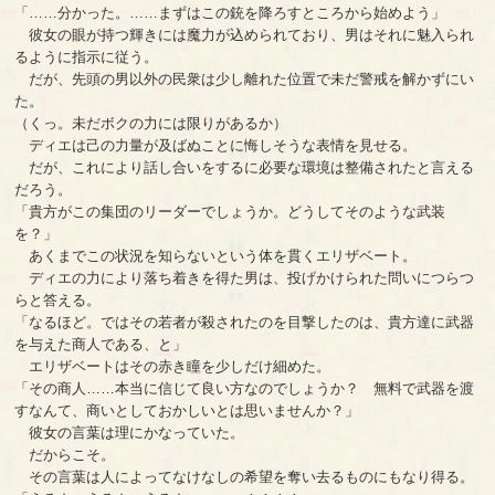
「……分かった。……まずはこの銃を降ろすところから始めよう」
彼女の眼が持つ輝きには魔力が込められており、男はそれに魅入られ
るように指示に従う。
だが、先頭の男以外の民衆は少し離れた位置で未だ警戒を解かずにい
た。
（くっ。未だボクの力には限りがあるか）
ディエは己の力量が及ばぬことに悔しそうな表情を見せる。
だが、これにより話し合いをするに必要な環境は整備されたと言える
だろう。
「貴方がこの集団のリーダーでしょうか。どうしてそのような武装
を？」
あくまでこの状況を知らないという体を貫くエリザベート。
ディエの力により落ち着きを得た男は、投げかけられた問いにつらつ
らと答える。
「なるほど。ではその若者が殺されたのを目撃したのは、貴方達に武器
を与えた商人である、と」
エリザベートはその赤き瞳を少しだけ細めた。
「その商人……本当に信じて良い方なのでしょうか？ 無料で武器を渡
すなんて、商いとしておかしいとは思いませんか？」
彼女の言葉は理にかなっていた。
だからこそ。
その言葉は人によってなけなしの希望を奪い去るものにもなり得る。