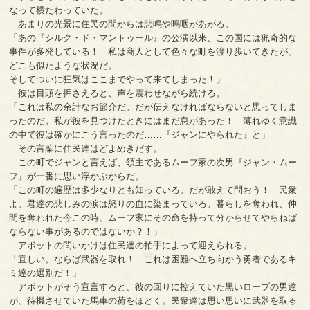
なって横たわっていた。
あまりの光景に住民の間からは悲鳴や嗚咽があがる。
「あの『シルク・ド・マントゥール』の公演以来、この国には猟奇的な
事件が多発している！ 私は商人として色々な町を渡り歩いてきたが、
どこも似たような状況だ。
そしてついに狂気はここまでやって来てしまった！」
彼は目頭を押さえると、声を震わせながら続ける。
「これは私の余計なお節介だ。だが伝えなければならないと思ってしま
ったのだ。私が彼を見つけたときにはまだ息があった！ 薄れゆく意識
の中で彼は確かにこう言ったのだ……『ジャンにやられた』と」
その言葉に住民達はどよめきだす。
この町でジャンと言えば、領主であるムーフ家の次男『ジャン・ムー
フ』が一番に思い浮かぶからだ。
「この町の遍歴は多少なりとも知っている。だが敢えて問おう！ 民衆
よ。君達の悲しみの涙は怒りの血に染まっている。暮らしを奪われ、仲
間を奪われた今この時、ムーフ家にその命を持って分からせてやらねば
ならない事があるのではないか？！」
アボットの問いかけは住民達の拍手によって迎えられる。
「宜しい。ならば武器を取れ！ これは困難へ立ち向かう勇者であるキ
ミ達の選別だ！」
アボットがそう宣言すると、彼の回りに控えていた黒いローブの男達
が、待機させていた馬車の荷をほどく。民衆達は思い思いに武器を取る