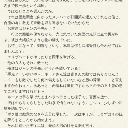
内まで後一歩という場所。
ではなぜここを選んだのか。
それは屋敷調査に向かったメンバーが打開策を運んでくれると信じ、
合流の為に敢えて距離を取り過ぎないでいたからだ。
「お前達はジャンの手先か！？」
一行との距離を保ちながら、光に気づいた集団の先頭に立つ男が叫
ぶ。彼は火縄銃のような物の構えていた。
「お待ちになって。御覧なさいな。私達は何も武器等持ち合わせてはい
ませんよ？」
エリザベートがゆったりと両手を挙げる。
他の３人もそれに倣った。
「俺達はジャンの手先かどうかを聞いている！」
「手先？ いやいや～。ネーアさん達は皆さんの敵ではありませんよ
～？ もし敵でしたら何の備えもしていないなど愚の骨頂！！ と言え
ますからねぇ～。ああっと、勿論私は道化ですから下の中の下！愚の愚
でございますけれども～」
ネーアは手を挙げたままヘラヘラとした様子で、言葉を放つ。
彼はのらりくらりとした動きで悟られないようにしつつ、少しずつ距
離を詰めていく。
「ボク達は敵意のなさを充分に示した。 次はキミが……まずはその銃
を降ろすところから始めよう」
それに続いたディエは、先頭の男の目を見据え言う。