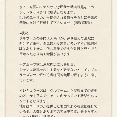
さて、今回のシナリオでは民衆の武装蜂起を止め、
ジャンを守りきれば成功となります。
以下のユーリカから提供される情報をもとに事態の
解決に向けて行動して下さいませ！(情報確度B)
●状況
グルブームの市民30人余りが、列を組んで屋敷に
向けて進軍中。血気盛んな若者が多いですが戦闘経
験はありません。但し農業で鍛えた足腰と死んでも
屋敷へたどり着く覚悟があります。
一方ムーフ家は屋敷周辺に兵を配置。
ジャンは反乱を起こす者など必要ないと、イレギュ
ラーズ以外で近づく者は問答無用で殺すように命じ
ています。
イレギュラーズは、グルブームから屋敷までの道中
のどこかを選んで、そこに向かっている状態からス
タートとなります。
地形はユーリカが提供した地図である程度把握して
いる他、人数分ありますので途中で誰かを下ろすと
いった別行動も可能です。