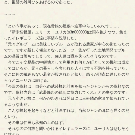
と、復讐の雄叫びをあげるのであった。
～～～
「という事があって、現在貴族の屋敷へ進軍中らしいのです……」
『新米情報屋』ユリーカ・ユリカ(p3n000003)は頭を抱えつつ、集ま
ったイレギュラーズ達に事情を説明した。
「元々グルブームは美味しいプルームが取れる農家が中心の街だったの
です。ですが新しく領主となったムーフ一族が行った土地開発でプルー
ムの品質は落ちてしまって、住人達は職を失ったそうなのです」
今でこそ交易品の中継地として利用され何とか町としての機能は成立
してはいるが、元々の暮らしを奪われた人々は常々不満を持っていた。
そこに何の積みもない若者が殺されたと知り、怒りが頂点に達したのだ
ろうとユーリカは続ける。
「今回の依頼は、自分への武装蜂起計画を知ったジャンからの依頼なの
です。依頼内容は『武装蜂起の鎮圧に協力してくれ』との事なのです」
元々小さい故に、何かが起きれば翌日には三軒隣の家まで知られてい
るような街だ。
こんな蜂起を起そうなどと計画すれば、当然ジャンの耳にも届くのだ
という。
その事は住民も承知の上のはず。
それなのに何故と問いかけるイレギュラーズに、ユーリカは悲しそう
に答えた。