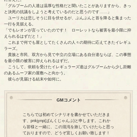
「グルブームの人達は温厚な性格だと聞いたことがありますから、きっ
と決死の抗議をしようと考えているのだと思うのです……」
ユーリカは悲しそうに目を伏せるが、ぶんぶんと首を降ると集まった
一行を見据える。
「でもレオンが言っていたのです！ ローレットなら被害を最小限に抑
えられるはずだと！」
これまで何でも屋としてたくさんの人々の期待に応えてきたイレギュ
ラーズ。
貴族と市民、双方から見て中立の立場にある自分達ならば、この事態
を最小限の被害に抑えられるはずだ。
こうして、依頼を受けたイレギュラーズ達はグルブームから少し距離
のあるムーフ家の屋敷へと向かう。
彼らが見届ける結末や如何に。
GMコメント
こちらでは初めてシナリオを書かせていただきま
す、pnkjynp(ぱんくじゃんぷ)と申します。これか
ら皆様と一緒に、この混沌を旅していけたらと思っ
ておりますので、どうぞ宜しくお願い致します！