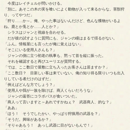
今度はレイチェルが問いかける。
「別に。あそこの木の実を喰いによく動物が入って来るからな。害獣狩
り、ってやつだ」
「狩り……か～。俺、やった事はないんだけど、色んな獲物がいるよ
ね。鹿とか兎とか……人とか？」
シラスはジャンと視線を合わせる。
だが彼の試すように質問にも、ジャンの瞳はまるで揺るがない。
「ふん。情報屋にも言ったが俺に覚えはない」
「そこにいる使用人さんも？」
ジャンの側に立つ初老の執事も、黙って首を縦に振った。
それを確認すると再びユーリエが質問する。
「では、ここ数日で屋敷に立ち入ったお客さんは居ますか？」
「ここ数日？ 目新しい客は来ていない。俺の知り得る限りいつも出入
りしている者だけのはずだ」
「例えばどんな方でしょう？」
「使用人や我が一族を除けば、商人くらいだろうな」
ジャンの返答にコラボパスが食いついた。
「商人って言いますと～あれですかねぇ？ 武器商人、的な？」
「ああ」
「ほう！ そうでしたかい、やっぱり狩猟用の武器を？」
「そうだ。興味があるか？」
「そりゃあもう！ あっし武器に目がないもんで！」