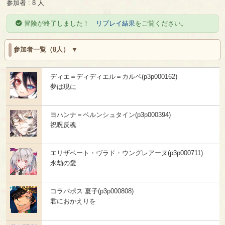
参加者 : 8 人
冒険が終了しました！
リプレイ結果
をご覧ください。
参加者一覧（8人）
ディエ＝ディディエル＝カルペ(p3p000162)
夢は現に
ヨハンナ＝ベルンシュタイン(p3p000394)
祝呪反魂
エリザベート・ヴラド・ウングレアーヌ(p3p000711)
永劫の愛
コラバポス 夏子(p3p000808)
君におかえりを