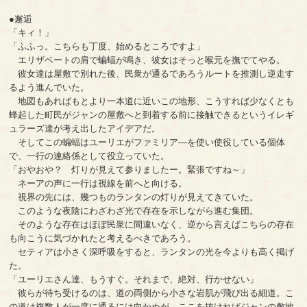
●邂逅
「キィ！」
「ふふっ。こちらも丁度、始めるところですよ」
エリザベートの肩で蝙蝠が鳴き、彼女はそっと喉元を撫でてやる。
彼女達は屋敷で別れた後、民衆が通るであろうルートを推測し逆走す
るよう進んでいた。
地図もあればもとより一本道に近いこの地形、こうすれば少なくとも
蜂起した町民がジャンの屋敷へと到着する前に接触できるというイレギ
ュラーズ達が考え出したアイデアだ。
そしてこの蝙蝠はユーリエがファミリア―を使い使役している個体
で、一行の連絡係として役立っていた。
「おやおや？ 灯りが見えて参りましたー。緊張ですね～」
ネーアの声に一行は視線を前へと向ける。
視界の先には、幾つものランタンの灯りが見えてきていた。
このような夜陰にわざわざ光で存在を示しながら進む集団。
そのような存在はほぼ民衆に間違いなく、逆から言えばこちらの存在
も向こうに気づかれたと考えるべきであろう。
セティアは小さく深呼吸をすると、ランタンの光を今よりも高く掲げ
た。
「ユーリエさん達、もうすぐ。それまで、絶対、行かせない」
彼らが待ち受けるのは、道の両側から小さな岩肌が飛び出る細道。こ
の道は複数人が一度に通るには向かぬが、ここを抜ければジャンの敷地