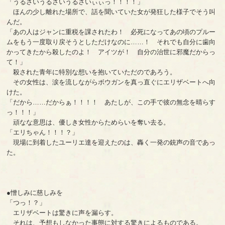
「うるさいうるさいうるさいぃぃっ！！！！」
ほんの少し離れた場所で、話を聞いていた女が発狂した様子でそう叫
んだ。
「あの人はジャンに重税を課されたわ！ 必死になってあの頃のプルー
ムをもう一度取り戻そうとしただけなのに……！ それでも自分に歯向
かってきたから殺したのよ！ アイツが！ 自分の治世に邪魔だからっ
て！」
殺された青年に特別な想いを抱いていただのであろう。
その女性は、涙を流しながらボウガンを真っ直ぐにエリザベートへ向
けた。
「だから……だからぁ！！！！ あたしが、この手で彼の無念を晴らす
っ！！！」
頑なな意思は、優しき女性からためらいを奪い去る。
「エリちゃん！！！？」
現場に到着したユーリエ達を迎えたのは、轟く一発の銃声の音であっ
た。
●憎しみに慈しみを
「つっ！？」
エリザベートは驚きに声を漏らす。
それは、予想もしなかった事態に対する驚きによるものである。