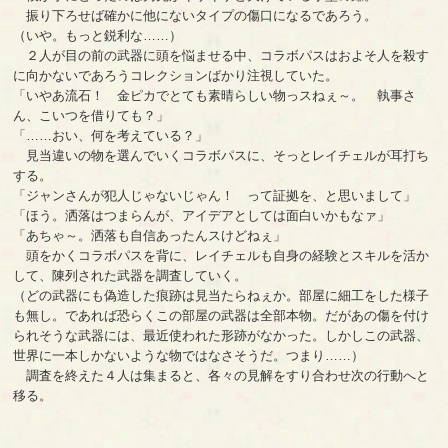
振り下ろせば確かに他にないタイプの傷口になるであろう。
（いや。もっと鋭利な……）
２人が目の前の武器に頭を悩ませる中、コラボパスはおよそ人を殺す
に向かないであろうコレクションばかり注視していた。
「いやあ流石！ 金ピカでとても素晴らしい物っスねぇ～。 執事さ
ん、こいつを借りても？」
「……おい、何を考えている？」
見当違いの物を選んでいくコラボパスに、そっとレイチェルが耳打ち
する。
「ジャンさんが犯人じゃないじゃん！ って証拠を、と思いまして」
「ほう。洒落はつまらんが、アイデアとしては面白いかもなァ」
「あちゃ～。洒落も自信あったんスけどねぇ」
頭をかくコラボパスを背に、レイチェルも自身の経験とスキルを活か
して、陳列された武器を調査していく。
（どの武器にも偽造した痕跡は見当たらねぇか。部屋に細工をした様子
も無し。であれば恐らくこの部屋の武器は全部本物。だがあの傷を付け
られそうな武器には、最近使われた形跡がなかった。しかしこの武器、
世界に一本しかないような物ではなさそうだ。つまり……）
調査を終えた４人は集まると、各々の見解をすり合わせ次の行動へと
移る。