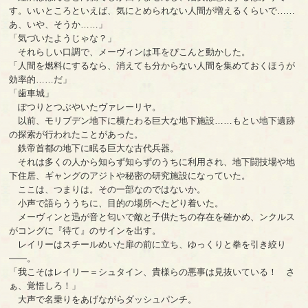
す。いいところといえば、気にとめられない人間が増えるくらいで……
あ、いや、そうか……」
「気づいたようじゃな？」
それらしい口調で、メーヴィンは耳をぴこんと動かした。
「人間を燃料にするなら、消えても分からない人間を集めておくほうが
効率的……だ」
「歯車城」
ぽつりとつぶやいたヴァレーリヤ。
以前、モリブデン地下に横たわる巨大な地下施設……もとい地下遺跡
の探索が行われたことがあった。
鉄帝首都の地下に眠る巨大な古代兵器。
それは多くの人から知らず知らずのうちに利用され、地下闘技場や地
下住居、ギャングのアジトや秘密の研究施設になっていた。
ここは、つまりは。その一部なのではないか。
小声で語らううちに、目的の場所へたどり着いた。
メーヴィンと迅が音と匂いで敵と子供たちの存在を確かめ、ンクルス
がコングに『待て』のサインを出す。
レイリーはスチールめいた扉の前に立ち、ゆっくりと拳を引き絞り
――。
「我こそはレイリー＝シュタイン、貴様らの悪事は見抜いている！ さ
ぁ、覚悟しろ！」
大声で名乗りをあげながらダッシュパンチ。