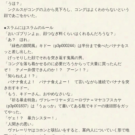
「うほ？」
ンクルスがコングの上から見下ろし、コングはよくわからないという
顔であごをかいた。
●スラムにはスラムのルール
「おいゴブリンよぉ、顔つなぎ料くらいはくれるんだろうな？」
「あ？ ほれ」
『緑色の隙間風』キドー（p3p000244）は半分まで食べたバナナをス
ッと差し出した。
げっそりした顔でそれを突き返す鬼風の男。
「コングを落ち着かせるのに必要だろうからって大量に買ったんだ
ぞ！ テメー弁償できんのか！？ アーン！？」
「知らねえよ！？」
バナナ食えよ！ バナナ食えよー！ て言いながら連続でバナナを突
き出すキドー。
「もう、キドーさん。おやめなさいな」
『祈る暴走特急』ヴァレーリヤ＝ダニーロヴナ＝マヤコフスカヤ
（p3p001837）は『うぉっか』て書いてある瓶でキドーの後頭部をガッ
てやった。
「ゲェ！？ 暴力シスター！」
「人聞きの悪い」
ヴァレーリヤはコホンと咳払いをすると、案内人についていく形で地