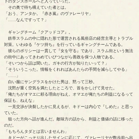
下のダンスホールへと入っていった。
その奥で待ち構えていた者とは。
「おう、アンタか。『赤き嵐』のヴァレーリヤ」
「……なんですって？」
ギャングチーム『クアッドコア』。
鉄帝スラムの中に隠れた形で運営される風俗店の経営主導とトラブル
対策。いわゆる『ケツ持ち』を行っているギャングチームである。
彼らのポリシーは一貫して『女を守る』であり、スラム街という無法
の街中にあってきわめていびつながら善政を保つ人物である。
「そいつから話は聞いた。ガキの行方が知りたいって？」
「そういうこった。情報をくれればあんたらの手間を減らしてやる」
「……」
白い服にサングラスをかけた男は、黙って三秒。
沈黙が重く空気を満たしたところで、首をかしげて見せた。
「俺たちがオマエに頼る理由がねえ。オマエが俺たちの利益になるって
保証も、ねえな」
一見交渉が決裂したかに見えるが、キドーは内心で『しめた』と思っ
ていた。
狙った方向へ話が進んだ。敵味方の話から、利益と価値の話に移った
のだ。
「もちろんタダとは言いませんわ」
キドーがこっそり出したサインに応じて、ヴァレーリヤが数歩前へ出