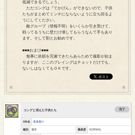
低減できるでしょう。
ただコングは『てかげん』ができないので、子供
たちがまとめてミンチにならないように立ち回るよ
うにしてください。
敵グループ（情報不明）をいくらか引き受けて、
戦ってるうちに壁だけ壊してもらうなんて手もあり
ます。そして割とお勧めです。
■■■おまけ■■■
無事に依頼を完遂できたらあらためて撮影が始ま
りますが、ここのプレイングはチョットだけでも、
ないしはなくてもＯＫです。
完了
コングと消えた子供たち
GM名
黒筆墨汁
種別
通常
難易度
NORMAL