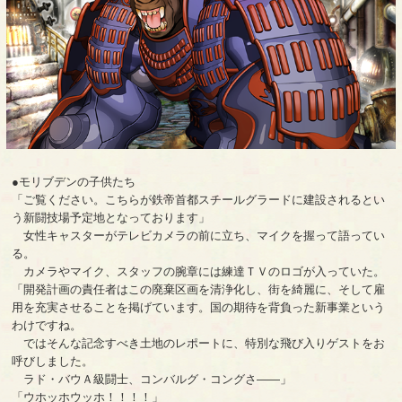
●モリブデンの子供たち
「ご覧ください。こちらが鉄帝首都スチールグラードに建設されるとい
う新闘技場予定地となっております」
女性キャスターがテレビカメラの前に立ち、マイクを握って語ってい
る。
カメラやマイク、スタッフの腕章には練達ＴＶのロゴが入っていた。
「開発計画の責任者はこの廃棄区画を清浄化し、街を綺麗に、そして雇
用を充実させることを掲げています。国の期待を背負った新事業という
わけですね。
ではそんな記念すべき土地のレポートに、特別な飛び入りゲストをお
呼びしました。
ラド・バウＡ級闘士、コンバルグ・コングさ――」
「ウホッホウッホ！！！！」