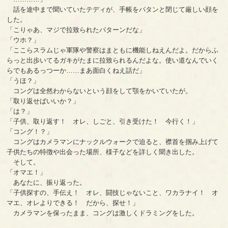
話を途中まで聞いていたテディが、手帳をパタンと閉じて厳しい顔を
した。
「こりゃあ、マジで拉致られたパターンだな」
「ウホ？」
「ここらスラムじゃ軍隊や警察はまともに機能しねえんだよ。だからふ
らっと出歩いてるガキがたまに拉致られるんだよな。使い道なんでいく
らでもあるっつーか……まあ面白くねえ話だ」
「うほ？」
コングは全然わからないという顔をして顎をかいていたが。
「取り返せばいいか？」
「は？」
「子供、取り返す！ オレ、しごと、引き受けた！ 今行く！」
「コング！？」
コングはカメラマンにナックルウォークで迫ると、襟首を掴み上げて
子供たちの特徴や出会った場所、様子などを詳しく聞き出した。
そして。
「オマエ！」
あなたに、振り返った。
「子供探すの、手伝え！ オレ、闘技じゃないこと、ワカラナイ！ オ
マエ、オレよりできる！ だから、探せ！」
カメラマンを保ったまま、コングは激しくドラミングをした。