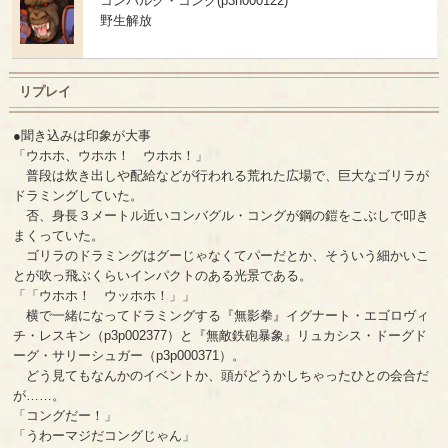
コンバルグ・コング(p3n000122)
野生解放
リプレイ
●聞き込みは印象が大事
「ウホホ、ウホホ！ ウホホ！」
普段は炊き出しや配給などが行われる荒れた広場で、巨大なゴリラが
ドラミングしていた。
否、身長３メートル近いコンバグル・コングが鋼の鎧をこぶしで叩き
まくっていた。
ゴリラのドラミングはグーじゃなくてパーだとか、そういう細かいこ
とが吹っ飛ぶくらいインパクトのある光景である。
「「ウホホ！ ウッホホ！」」
横で一緒になってドラミングする『無影拳』イグナート・エゴロヴィ
チ・レスキン（p3p002377）と『無敵鉄砲暴象』リュカシス・ドーグド
ーグ・サリーシュガー（p3p000371）。
どう見てもなんかのイベントか、頭がどうかしちゃったひとの会合だ
が……。
「コングだー！」
「うわーマジだコングじゃん」