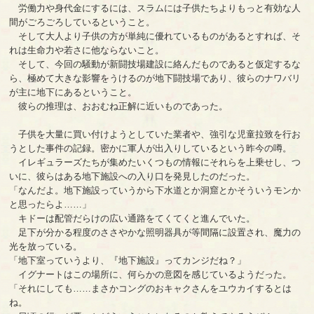
労働力や身代金にするには、スラムには子供たちよりもっと有効な人
間がごろごろしているということ。
そして大人より子供の方が単純に優れているものがあるとすれば、そ
れは生命力や若さに他ならないこと。
そして、今回の騒動が新闘技場建設に絡んだものであると仮定するな
ら、極めて大きな影響をうけるのが地下闘技場であり、彼らのナワバリ
が主に地下にあるということ。
彼らの推理は、おおむね正解に近いものであった。
子供を大量に買い付けようとしていた業者や、強引な児童拉致を行お
うとした事件の記録。密かに軍人が出入りしているという昨今の噂。
イレギュラーズたちが集めたいくつもの情報にそれらを上乗せし、つ
いに、彼らはある地下施設への入り口を発見したのだった。
「なんだよ。地下施設っていうから下水道とか洞窟とかそういうモンか
と思ったらよ……」
キドーは配管だらけの広い通路をてくてくと進んでいた。
足下が分かる程度のささやかな照明器具が等間隔に設置され、魔力の
光を放っている。
「地下室っていうより、『地下施設』ってカンジだね？」
イグナートはこの場所に、何らかの意図を感じているようだった。
「それにしても……まさかコングのおキャクさんをユウカイするとは
ね。