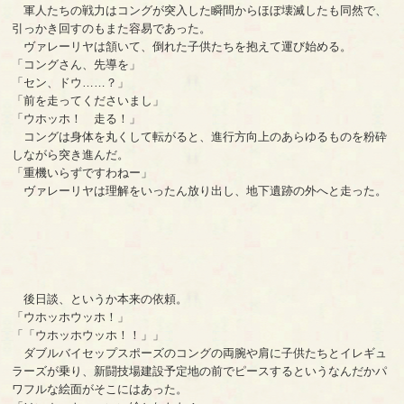
軍人たちの戦力はコングが突入した瞬間からほぼ壊滅したも同然で、
引っかき回すのもまた容易であった。
ヴァレーリヤは頷いて、倒れた子供たちを抱えて運び始める。
「コングさん、先導を」
「セン、ドウ……？」
「前を走ってくださいまし」
「ウホッホ！ 走る！」
コングは身体を丸くして転がると、進行方向上のあらゆるものを粉砕
しながら突き進んだ。
「重機いらずですわねー」
ヴァレーリヤは理解をいったん放り出し、地下遺跡の外へと走った。
後日談、というか本来の依頼。
「ウホッホウッホ！」
「「ウホッホウッホ！！」」
ダブルバイセップスポーズのコングの両腕や肩に子供たちとイレギュ
ラーズが乗り、新闘技場建設予定地の前でピースするというなんだかパ
ワフルな絵面がそこにはあった。