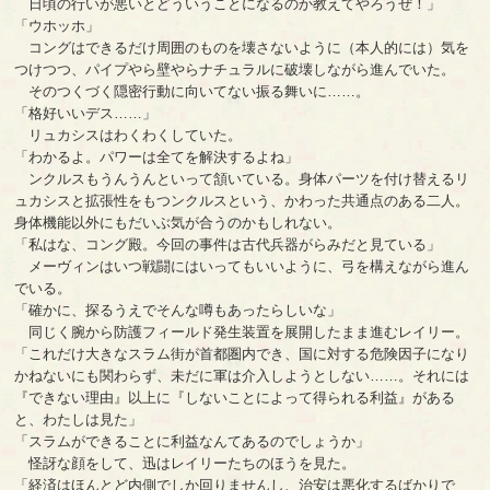
日頃の行いが悪いとどういうことになるのか教えてやろうぜ！」
「ウホッホ」
コングはできるだけ周囲のものを壊さないように（本人的には）気を
つけつつ、パイプやら壁やらナチュラルに破壊しながら進んでいた。
そのつくづく隠密行動に向いてない振る舞いに……。
「格好いいデス……」
リュカシスはわくわくしていた。
「わかるよ。パワーは全てを解決するよね」
ンクルスもうんうんといって頷いている。身体パーツを付け替えるリ
ュカシスと拡張性をもつンクルスという、かわった共通点のある二人。
身体機能以外にもだいぶ気が合うのかもしれない。
「私はな、コング殿。今回の事件は古代兵器がらみだと見ている」
メーヴィンはいつ戦闘にはいってもいいように、弓を構えながら進ん
でいる。
「確かに、探るうえでそんな噂もあったらしいな」
同じく腕から防護フィールド発生装置を展開したまま進むレイリー。
「これだけ大きなスラム街が首都圏内でき、国に対する危険因子になり
かねないにも関わらず、未だに軍は介入しようとしない……。それには
『できない理由』以上に『しないことによって得られる利益』がある
と、わたしは見た」
「スラムができることに利益なんてあるのでしょうか」
怪訝な顔をして、迅はレイリーたちのほうを見た。
「経済はほんとど内側でしか回りませんし、治安は悪化するばかりで