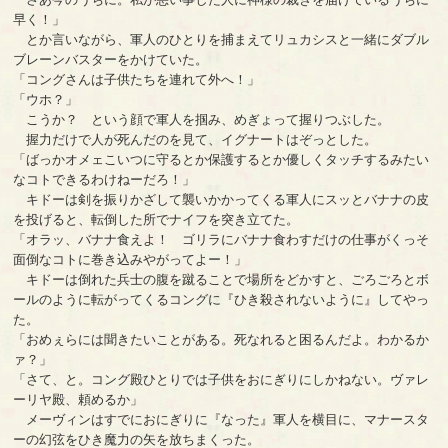
早く！」
とか言いながら、軍人のひとりを捕まえてリュカシスと一緒にダブル
ブレーンバスターをかけていた。
「コングさんは子供たちを連れて外へ！」
「ウホ？」
こうか？ という顔で軍人を掴み、めぎょって握りつぶした。
握力だけで人が死んだのを見て、イグナートはぞっとした。
「ばっかオメェこいつに守るとか保護するとか優しくタッチするみたい
なコトできるわけねーだろ！」
キドーは剣を振りかざして襲いかかってくる軍人にスッとバナナの皮
を投げると、転倒した所でナイフを突き立てた。
「オラッ、バナナ食えよ！ ゴリラにバナナ食わすだけの仕事がくっそ
面倒なコトに巻き込みやがってよー！」
キドーは倒れた兵士の腹を蹴ることで場所をどかすと、ごろごろとボ
ールのように転がってくるコングに『ひき殺されないように』してやっ
た。
「おめぇらには聞きたいことがある。死なれると困るんだよ。わかるか
ァ？」
「さて、と。コング殿ひとりでは子供をおにぎりにしかねない。ヴァレ
ーリヤ殿、頼めるか」
メーヴィンはすでにおにぎりに『なった』軍人を横目に、マナースタ
ーの幻弦をひき魔力の矢を放ちまくった。