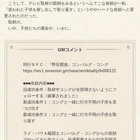
こうして、テレビ取材の面倒をみるというへんてこな依頼が一転、
『浚われた子供を探し出して取り返す』というややハードな依頼へと変
更されたのだった。
取材の。
いや、子供たちの運命や、いかに。
GMコメント
同行ＮＰＣ：『野生開放』コンバルグ・コング
https://rev1.reversion.jp/character/detail/p3n000122
■■■依頼内容■■■
旧成功条件：取材中コングが全部壊さないようにフ
ォローする（破棄されました）
新成功条件１：コングと一緒に行方不明の子供を見
つけ出す
新成功条件２：コングと一緒に行方不明の子供を取
り返す
ラド・バウＡ級闘士コンバルグ・コングからの依頼
でやってきた皆さんは、急遽変更された行方不明児