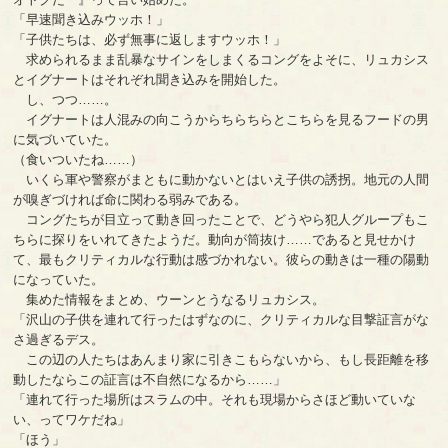
「早速聞き込みウッホ！」
「子供たちは、必ず無事に返しますウッホ！」
求められるまま乱暴なサインをしまくるコングをよそに、リュカシス
とイグナートはそれぞれ聞き込みを開始した。
し、つつ……。
イグナートは人混みの向こうからちらちらとこちらを見るフードの男
に気づいていた。
（食いついたね……）
いくら軍や警察がまともに動かないとはいえ子供の誘拐。地元の人間
が嗅ぎづければ命に関わる弱みである。
コングたちが目立って動き回ったことで、どうやら犯人グループもこ
ちらに探りをいれてきたようだ。動向が筒抜け……であると見せかけ
て、最もクリティカルな行動は感づかれない。彼らの動きは一種の陽動
になっていた。
集めた情報をまとめ、ウーンとうなるリュカシス。
「沢山の子供を連れて行ったはずなのに、クリティカルな目撃証言がな
さ過ぎるデス。
この辺の人たちはあんまり家に引きこもらないから、もし長距離を移
動したならこの証言は不自然になるから……」
「連れて行った場所はスラムの中。それも現場からさほど動いていな
い、ってワケだね」
「ほう」