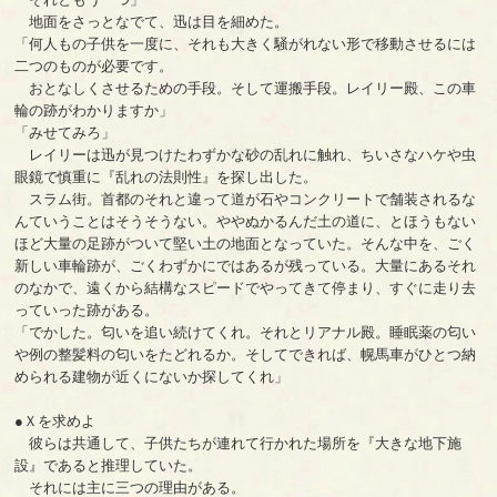
地面をさっとなでて、迅は目を細めた。
「何人もの子供を一度に、それも大きく騒がれない形で移動させるには
二つのものが必要です。
おとなしくさせるための手段。そして運搬手段。レイリー殿、この車
輪の跡がわかりますか」
「みせてみろ」
レイリーは迅が見つけたわずかな砂の乱れに触れ、ちいさなハケや虫
眼鏡で慎重に『乱れの法則性』を探し出した。
スラム街。首都のそれと違って道が石やコンクリートで舗装されるな
んていうことはそうそうない。ややぬかるんだ土の道に、とほうもない
ほど大量の足跡がついて堅い土の地面となっていた。そんな中を、ごく
新しい車輪跡が、ごくわずかにではあるが残っている。大量にあるそれ
のなかで、遠くから結構なスピードでやってきて停まり、すぐに走り去
っていった跡がある。
「でかした。匂いを追い続けてくれ。それとリアナル殿。睡眠薬の匂い
や例の整髪料の匂いをたどれるか。そしてできれば、幌馬車がひとつ納
められる建物が近くにないか探してくれ」
●Ｘを求めよ
彼らは共通して、子供たちが連れて行かれた場所を『大きな地下施
設』であると推理していた。
それには主に三つの理由がある。