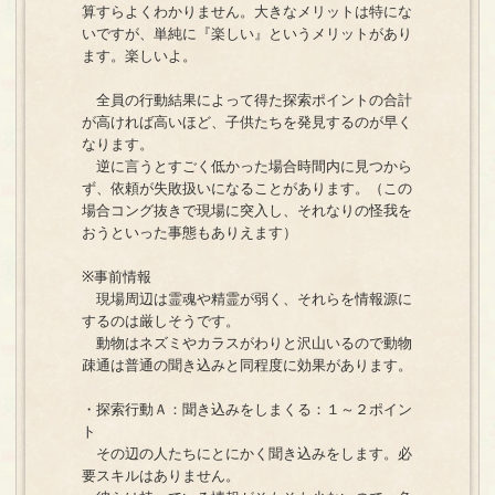
算すらよくわかりません。大きなメリットは特にな
いですが、単純に『楽しい』というメリットがあり
ます。楽しいよ。
全員の行動結果によって得た探索ポイントの合計
が高ければ高いほど、子供たちを発見するのが早く
なります。
逆に言うとすごく低かった場合時間内に見つから
ず、依頼が失敗扱いになることがあります。（この
場合コング抜きで現場に突入し、それなりの怪我を
おうといった事態もありえます）
※事前情報
現場周辺は霊魂や精霊が弱く、それらを情報源に
するのは厳しそうです。
動物はネズミやカラスがわりと沢山いるので動物
疎通は普通の聞き込みと同程度に効果があります。
・探索行動Ａ：聞き込みをしまくる：１～２ポイン
ト
その辺の人たちにとにかく聞き込みをします。必
要スキルはありません。