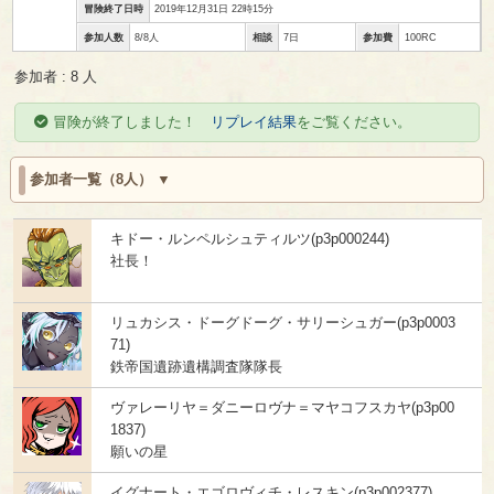
冒険終了日時
2019年12月31日 22時15分
参加人数
8/8人
相談
7日
参加費
100RC
参加者 : 8 人
冒険が終了しました！
リプレイ結果
をご覧ください。
参加者一覧（8人）
キドー・ルンペルシュティルツ(p3p000244)
社長！
リュカシス・ドーグドーグ・サリーシュガー(p3p0003
71)
鉄帝国遺跡遺構調査隊隊長
ヴァレーリヤ＝ダニーロヴナ＝マヤコフスカヤ(p3p00
1837)
願いの星
イグナート・エゴロヴィチ・レスキン(p3p002377)