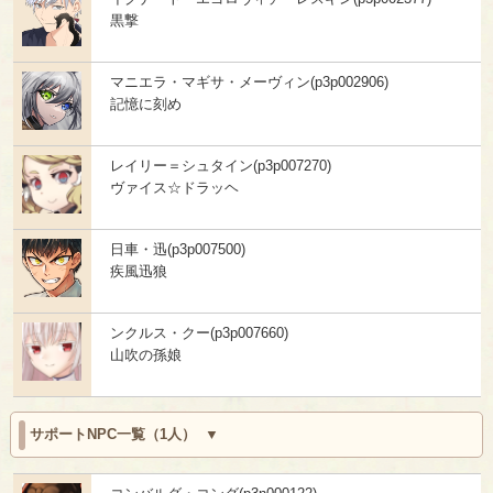
黒撃
マニエラ・マギサ・メーヴィン(p3p002906)
記憶に刻め
レイリー＝シュタイン(p3p007270)
ヴァイス☆ドラッヘ
日車・迅(p3p007500)
疾風迅狼
ンクルス・クー(p3p007660)
山吹の孫娘
サポートNPC一覧（1人）