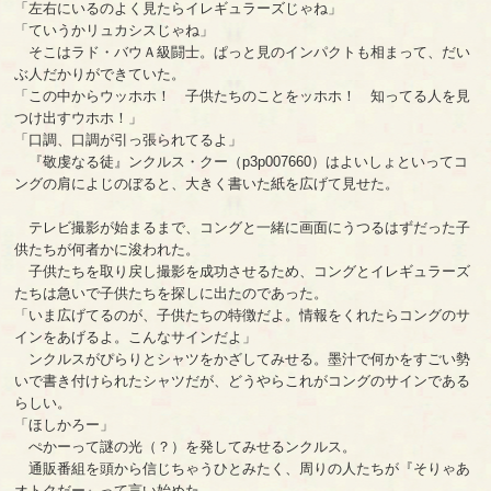
「左右にいるのよく見たらイレギュラーズじゃね」
「ていうかリュカシスじゃね」
そこはラド・バウＡ級闘士。ぱっと見のインパクトも相まって、だい
ぶ人だかりができていた。
「この中からウッホホ！ 子供たちのことをッホホ！ 知ってる人を見
つけ出すウホホ！」
「口調、口調が引っ張られてるよ」
『敬虔なる徒』ンクルス・クー（p3p007660）はよいしょといってコ
ングの肩によじのぼると、大きく書いた紙を広げて見せた。
テレビ撮影が始まるまで、コングと一緒に画面にうつるはずだった子
供たちが何者かに浚われた。
子供たちを取り戻し撮影を成功させるため、コングとイレギュラーズ
たちは急いで子供たちを探しに出たのであった。
「いま広げてるのが、子供たちの特徴だよ。情報をくれたらコングのサ
インをあげるよ。こんなサインだよ」
ンクルスがぴらりとシャツをかざしてみせる。墨汁で何かをすごい勢
いで書き付けられたシャツだが、どうやらこれがコングのサインである
らしい。
「ほしかろー」
ぺかーって謎の光（？）を発してみせるンクルス。
通販番組を頭から信じちゃうひとみたく、周りの人たちが『そりゃあ
オトクだー』って言い始めた。