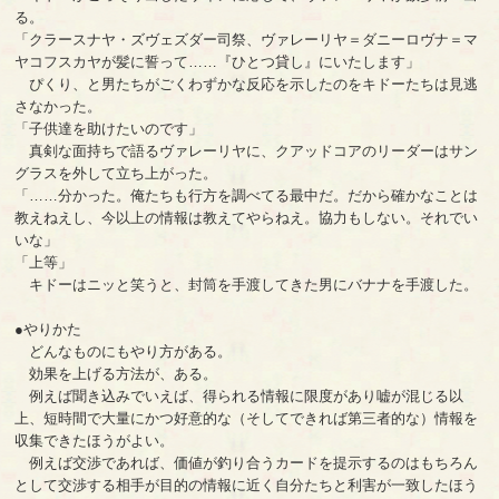
る。
「クラースナヤ・ズヴェズダー司祭、ヴァレーリヤ＝ダニーロヴナ＝マ
ヤコフスカヤが髪に誓って……『ひとつ貸し』にいたします」
ぴくり、と男たちがごくわずかな反応を示したのをキドーたちは見逃
さなかった。
「子供達を助けたいのです」
真剣な面持ちで語るヴァレーリヤに、クアッドコアのリーダーはサン
グラスを外して立ち上がった。
「……分かった。俺たちも行方を調べてる最中だ。だから確かなことは
教えねえし、今以上の情報は教えてやらねえ。協力もしない。それでい
いな」
「上等」
キドーはニッと笑うと、封筒を手渡してきた男にバナナを手渡した。
●やりかた
どんなものにもやり方がある。
効果を上げる方法が、ある。
例えば聞き込みでいえば、得られる情報に限度があり嘘が混じる以
上、短時間で大量にかつ好意的な（そしてできれば第三者的な）情報を
収集できたほうがよい。
例えば交渉であれば、価値が釣り合うカードを提示するのはもちろん
として交渉する相手が目的の情報に近く自分たちと利害が一致したほう