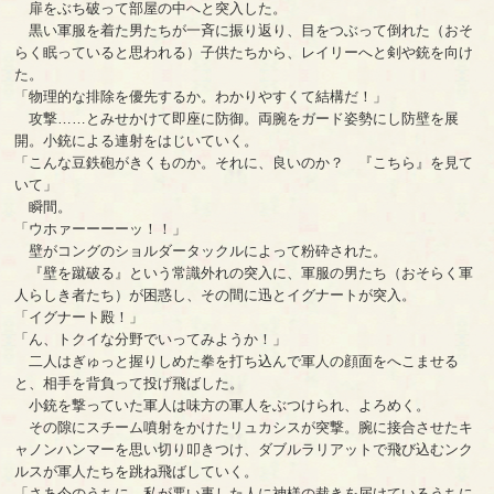
扉をぶち破って部屋の中へと突入した。
黒い軍服を着た男たちが一斉に振り返り、目をつぶって倒れた（おそ
らく眠っていると思われる）子供たちから、レイリーへと剣や銃を向け
た。
「物理的な排除を優先するか。わかりやすくて結構だ！」
攻撃……とみせかけて即座に防御。両腕をガード姿勢にし防壁を展
開。小銃による連射をはじいていく。
「こんな豆鉄砲がきくものか。それに、良いのか？ 『こちら』を見て
いて」
瞬間。
「ウホァーーーーッ！！」
壁がコングのショルダータックルによって粉砕された。
『壁を蹴破る』という常識外れの突入に、軍服の男たち（おそらく軍
人らしき者たち）が困惑し、その間に迅とイグナートが突入。
「イグナート殿！」
「ん、トクイな分野でいってみようか！」
二人はぎゅっと握りしめた拳を打ち込んで軍人の顔面をへこませる
と、相手を背負って投げ飛ばした。
小銃を撃っていた軍人は味方の軍人をぶつけられ、よろめく。
その隙にスチーム噴射をかけたリュカシスが突撃。腕に接合させたキ
ャノンハンマーを思い切り叩きつけ、ダブルラリアットで飛び込むンク
ルスが軍人たちを跳ね飛ばしていく。
「さあ今のうちに。私が悪い事した人に神様の裁きを届けているうちに