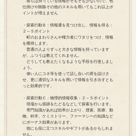
彼らは持っている情報がそもそも少ないので、色
仕掛けや賄賂その他のスキルを用いてもこれ以上ポ
イントが増えません
・探索行動Ｂ：情報通を見つけ出し、情報を得る：
２～５ポイント
町のおまわりさんや権力者にワタリをつけ、情報
を獲得します。
普通の人よりずっと大きな情報を持っています
が、ふつうは教えてくれません。
どうしても教えたくなるような手段を行使しまし
ょう。
偉い人にコネ等を使って話し合いの席を設けさ
せ、更に適切なスキルを用いて情報を引き出すとも
っと効果的です。
・探索行動Ｃ：物理的情報収集：２～５ポイント
現場から痕跡をたどるなどして探索を行います。
専門知識があれば効率が上がり、捜索、医療、動
物、科学、ケミストリー、ファーマシーの知識など
にボーナス効果があります。
他にも役に立つスキルやギフトがあるかもしれま
せん。