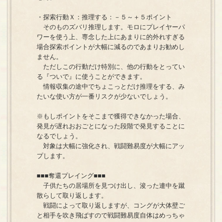
・探索行動Ｘ：推理する：－５～＋５ポイント
そのものズバリ推理します。モロにプレイヤーパ
ワーを使う上、専念した上にあまりに的外れすぎる
場合探索ポイントが大幅に減るのであまりお勧めし
ません。
ただしこの行動だけ特別に、他の行動をとってい
る『ついで』に使うことができます。
情報収集の途中でちょこっとだけ推理をする、み
たいな使い方が一番リスクが少ないでしょう。
※もしポイントをそこまで獲得できなかった場合、
発見が遅れおおごとになった段階で発見することに
なるでしょう。
対象は大幅に強化され、戦闘難易度が大幅にアッ
プします。
■■■奪還プレイング■■■
子供たちの居場所を見つけ出し、浚った連中を蹴
散らして取り返します。
戦闘によって取り返しますが、コングが大体壁ご
と相手を吹き飛ばすので戦闘難易度自体はめっちゃ