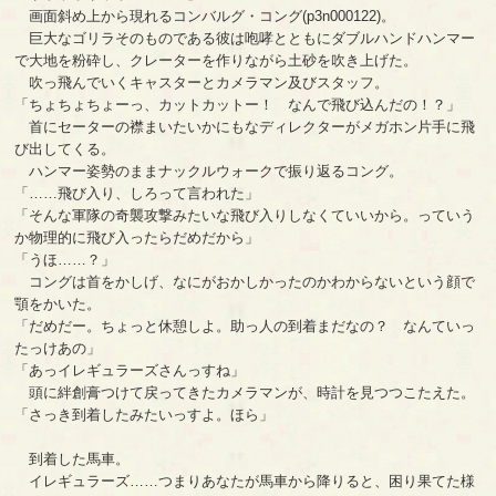
画面斜め上から現れるコンバルグ・コング(p3n000122)。
巨大なゴリラそのものである彼は咆哮とともにダブルハンドハンマー
で大地を粉砕し、クレーターを作りながら土砂を吹き上げた。
吹っ飛んでいくキャスターとカメラマン及びスタッフ。
「ちょちょちょーっ、カットカットー！ なんで飛び込んだの！？」
首にセーターの襟まいたいかにもなディレクターがメガホン片手に飛
び出してくる。
ハンマー姿勢のままナックルウォークで振り返るコング。
「……飛び入り、しろって言われた」
「そんな軍隊の奇襲攻撃みたいな飛び入りしなくていいから。っていう
か物理的に飛び入ったらだめだから」
「うほ……？」
コングは首をかしげ、なにがおかしかったのかわからないという顔で
顎をかいた。
「だめだー。ちょっと休憩しよ。助っ人の到着まだなの？ なんていっ
たっけあの」
「あっイレギュラーズさんっすね」
頭に絆創膏つけて戻ってきたカメラマンが、時計を見つつこたえた。
「さっき到着したみたいっすよ。ほら」
到着した馬車。
イレギュラーズ……つまりあなたが馬車から降りると、困り果てた様