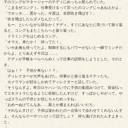
子のコングがマネージャーのテディにめっちゃ怒られていた。
「こまるぜコングぅ。仕事受けるって言ったのコングじゃあねえかよ」
「ウホッホ……悪かった。今度は、全部吹き飛ばす！」
「吹き飛ばしたらダメなんだって」
もー、といいながら頭をかくテディ。すぐにあなたに気づいて振り返
ると、コングもまたこちらへと振り返った。
ドラミングをはじめるコング。
「オマエ、来たか！ 待ってた！」
「いやあ俺も待ってたよ。制御するにもパワーがないと一瞬でミンチだ
からよ。とりあえず今日は……」
テディが手帳をぺらぺらめくって仕事の説明をしようとした、そのと
き。
「はぁ！？ 子供が来ない！？」
ディレクターが大声をあげた。何事かと振り返るテディたち。
カメラマンが顔をしかめてディレクターと話していた。
「そうなんすよ。昨日ロケハンついでに子供の集団みつけて、前金払っ
てエキストラになるように依頼したんすけど、すっぽかしやがって。や
っぱスラムの子供とか信じちゃだめっすね」
「おめーぬけてんなあ……親とか捕まえればいいだろ」
「それなんすけど、子供は浚われたの一点張りで会わせてくれないんす
よ。そんならケーサツいけって話でしょ？ 持ち逃げされたんすよきっ
と」
「…………」