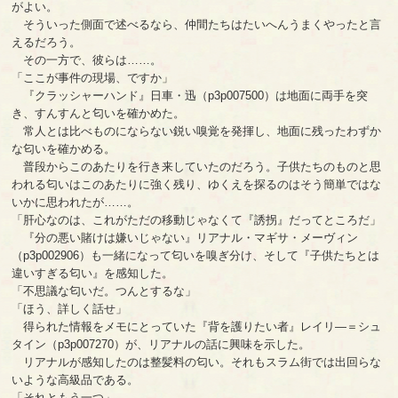
がよい。
そういった側面で述べるなら、仲間たちはたいへんうまくやったと言
えるだろう。
その一方で、彼らは……。
「ここが事件の現場、ですか」
『クラッシャーハンド』日車・迅（p3p007500）は地面に両手を突
き、すんすんと匂いを確かめた。
常人とは比べものにならない鋭い嗅覚を発揮し、地面に残ったわずか
な匂いを確かめる。
普段からこのあたりを行き来していたのだろう。子供たちのものと思
われる匂いはこのあたりに強く残り、ゆくえを探るのはそう簡単ではな
いかに思われたが……。
「肝心なのは、これがただの移動じゃなくて『誘拐』だってところだ」
『分の悪い賭けは嫌いじゃない』リアナル・マギサ・メーヴィン
（p3p002906）も一緒になって匂いを嗅ぎ分け、そして『子供たちとは
違いすぎる匂い』を感知した。
「不思議な匂いだ。つんとするな」
「ほう、詳しく話せ」
得られた情報をメモにとっていた『背を護りたい者』レイリ―＝シュ
タイン（p3p007270）が、リアナルの話に興味を示した。
リアナルが感知したのは整髪料の匂い。それもスラム街では出回らな
いような高級品である。
「それともう一つ」