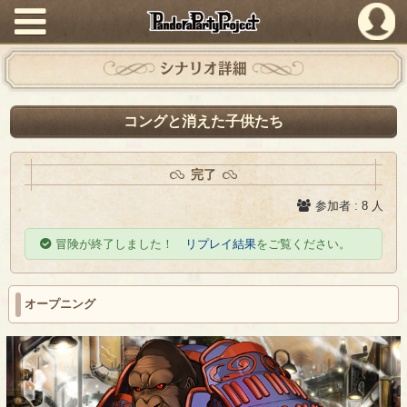
PandoraPartyProject
シナリオ詳細
コングと消えた子供たち
完了
参加者 : 8 人
冒険が終了しました！
リプレイ結果
をご覧ください。
オープニング