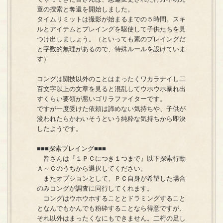
童の捜索と奪還を開始しました。
タイムリミットは撮影が始まるまでの５時間。スキ
ルとアイテムとプレイングを駆使して子供たちを見
つけ出しましょう。（といっても素のプレイングだ
と字数的無理があるので、特殊ルールを設けていま
す）
コングは闘技以外のことはまったくワカラナイし二
百文字以上の文章を見ると混乱してウホウホ暴れ出
すくらい要領が悪いゴリラファイターです。
ですが一度受けた依頼は諦めない気持ちや、子供が
浚われたらかわいそうという純粋な気持ちから即決
したようです。
■■■探索プレイング■■■
皆さんは『１ＰＣにつき１つまで』以下探索行動
Ａ～Ｃのうちから選択してください。
またオプションとして、ＰＣ自身が希望した場合
のみコングが調査に同行してくれます。
コングはウホウホすることとドラミングすること
となんでもかんでも粉砕することなら得意ですが、
それ以外はまったくなにもできません。二桁の足し