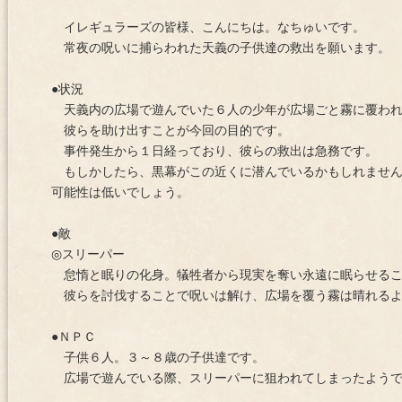
イレギュラーズの皆様、こんにちは。なちゅいです。
常夜の呪いに捕らわれた天義の子供達の救出を願います。
●状況
天義内の広場で遊んでいた６人の少年が広場ごと霧に覆われ
彼らを助け出すことが今回の目的です。
事件発生から１日経っており、彼らの救出は急務です。
もしかしたら、黒幕がこの近くに潜んでいるかもしれません
可能性は低いでしょう。
●敵
◎スリーパー
怠惰と眠りの化身。犠牲者から現実を奪い永遠に眠らせるこ
彼らを討伐することで呪いは解け、広場を覆う霧は晴れるよ
●ＮＰＣ
子供６人。３～８歳の子供達です。
広場で遊んでいる際、スリーパーに狙われてしまったよう