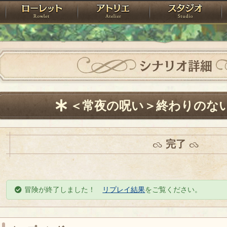
神殿
ローレット
アトリエ
raPartyProject
シナリオ詳細
＜常夜の呪い＞終わりのな
完了
冒険が終了しました！
リプレイ結果
をご覧ください。