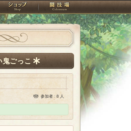
スタジオ
ショップ
闘技場
い鬼ごっこ
参加者 : 8 人