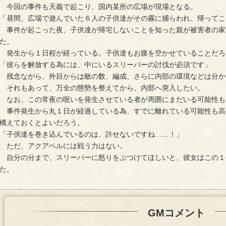
今回の事件も天義で起こり、国内某所の広場が現場となる。
「昼間、広場で遊んでいた６人の子供達がその霧に捕らわれ、帰ってこ
事件が起こった夜、子供達が帰宅しないことを知った親が被害者の家
た。
発生から１日程が経っている。子供達もお腹を空かせていることだろ
「彼らを解放する為には、中にいるスリーパーの討伐が必須です」
残念ながら、外目からは敵の数、編成、さらに内部の環境などは分か
それもあって、万全の態勢を整えてから、内部へ突入したい。
なお、この常夜の呪いを発生させている者が周囲にまだいる可能性も
事件発生から丸１日が経過している為、すでに離れている可能性も高
構えておくとよいだろう。
「子供達を巻き込んでいるのは、許せないですね……！」
ただ、アクアベルには戦う力はない。
自分の分まで、スリーパーに怒りをぶつけてほしいと、彼女はこの１
た。
GMコメント