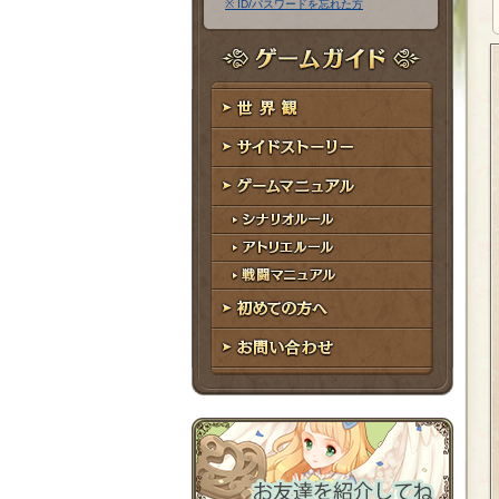
※ ID/パスワードを忘れた方
ア
ワ
ド
ー
レ
ド
ゲームガイド
ス
世界観
サイドストーリー
ゲームマニュアル
シナリオルール
アトリエルール
戦闘マニュアル
初めての方へ
お問い合わせ