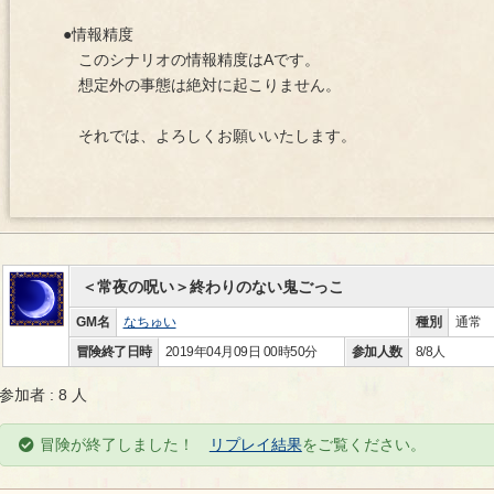
●情報精度
このシナリオの情報精度はAです。
想定外の事態は絶対に起こりません。
それでは、よろしくお願いいたします。
＜常夜の呪い＞終わりのない鬼ごっこ
GM名
なちゅい
種別
通常
冒険終了日時
2019年04月09日 00時50分
参加人数
8/8人
参加者 : 8 人
冒険が終了しました！
リプレイ結果
をご覧ください。