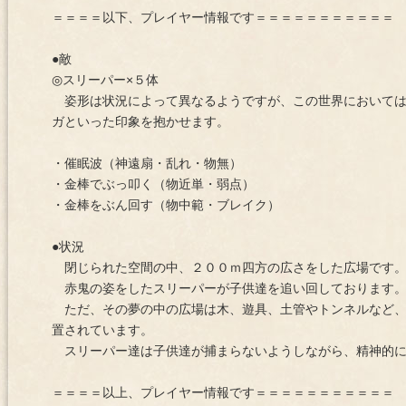
＝＝＝＝以下、プレイヤー情報です＝＝＝＝＝＝＝＝＝＝＝
●敵
◎スリーパー×５体
姿形は状況によって異なるようですが、この世界においては
ガといった印象を抱かせます。
・催眠波（神遠扇・乱れ・物無）
・金棒でぶっ叩く（物近単・弱点）
・金棒をぶん回す（物中範・ブレイク）
●状況
閉じられた空間の中、２００ｍ四方の広さをした広場です
赤鬼の姿をしたスリーパーが子供達を追い回しております
ただ、その夢の中の広場は木、遊具、土管やトンネルなど、
置されています。
スリーパー達は子供達が捕まらないようしながら、精神的に
＝＝＝＝以上、プレイヤー情報です＝＝＝＝＝＝＝＝＝＝＝