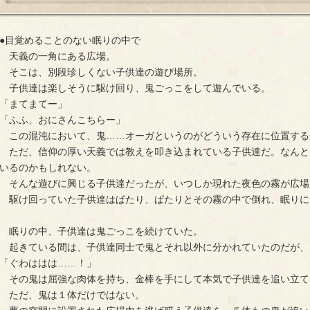
●目覚めることのない眠りの中で
天義の一角にある広場。
そこは、別段珍しくない子供達の遊び場所。
子供達は楽しそうに駆け回り、鬼ごっこをして遊んでいる。
「まてまてー」
「ふふ、おにさんこちらー」
この混沌において、鬼……オーガというのがどういう存在に位置する
ただ、信仰の厚い天義では教えを叩き込まれている子供達だ。なんと
いるのかもしれない。
そんな遊びに興じる子供達だったが、いつしか現れた夜色の霧が広場
駆け回っていた子供達はぱたり、ぱたりとその霧の中で倒れ、眠りに
眠りの中、子供達は鬼ごっこを続けていた。
起きている間は、子供達同士で鬼とそれ以外に分かれていたのだが、
「ぐわははは……！」
その鬼は屈強な肉体を持ち、金棒を手にして本気で子供達を追い立て
ただ、鬼は１体だけではない。