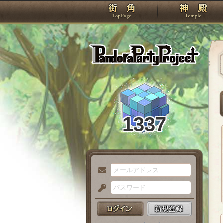
TOP
Pando
1337
メ
ー
パ
ル
ス