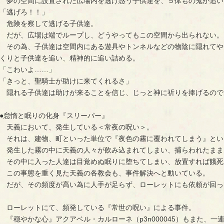
夢の空間に設置された広場内を逃げ惑う子供達を、５体もの鬼が追い
「逃げろ！！」
危険を察して逃げる子供達。
だが、広場は端でループし、どうやってもこの空間から出られない。
その為、子供達は空間内にある遊具やトンネルなどの物陰に隠れてや
くりと子供達を追い、精神的に追い詰める。
「こわいよ……」
「きっと、聖騎士が助けに来てくれるさ」
隠れる子供達は助けが来ることを信じ、じっと神に祈りを捧げるので
●怠惰と眠りの化身『スリーパー』
天義において、発生している＜常夜の呪い＞。
それは、建物、町といった単位で『夜色の霧に覆われてしまう』とい
発生した霧の中に天義の人々が飲み込まれてしまい、捕らわれたまま
その中に入った人達は目覚めぬ眠りに堕ちてしまい、放置すれば餓死
この事態を重く見た天義の各教会も、事件解決へと動いている。
だが、その頻度が高い為に人手が足らず、ローレットにも依頼が回っ
ローレットにて、頻発している『常世の呪い』による事件。
『穏やかな心』アクアベル・カルローネ（p3n000045）もまた、一