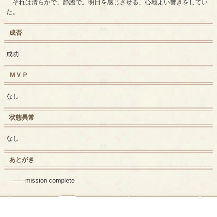
それは清らかで、静謐で。明日を感じさせる、心地よい響きをしてい
た。
成否
成功
ＭＶＰ
なし
状態異常
なし
あとがき
――mission complete