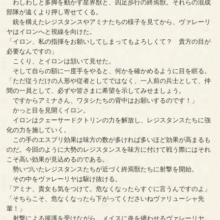
わしわしと多脚を動かす星界獣と、四足歩行の終焉獣。それらの混成
部隊が遠くより押し寄せてくる。
銃を構えたレジスタンスやアミナたちの様子を見てから、ヴァレーリ
ヤはイロンへと視線を向けた。
「イロン、私の指揮をお願いしてしまってもよろしくて？ 貴方の目が
必要なんですの」
こくり、とイロンは頷いて見せた。
そして自らの額に一度手をやると、何かを確かめるように目を瞑る。
「ただ従うだけの人形や従者としてではなく、一人前の兵士として、仲
間の一員として、必ずや皆さまに希望を示してみせましょう。
ですからアミナさん、ワタシたちの背中はお願いするのです！」
かっと目を見開くイロン。
イロンはクェーサードクトリンの力を解放し、レジスタンスたちに強
化の力を施していく。
この手のエスプリ効果は味方の数が多ければ多いほど効果が高まるも
のだ。今回のように大勢のレジスタンスを味方に付けて戦う際にはそれ
こそ高い効果が見込めるのである。
勢いづいたレジスタンスたちが近づく終焉獣たちに射撃を開始。
その中をヴァレーリヤは駆け抜ける。
「アミナ、貴女も気をつけて。危なくなったらすぐに言うんですのよ」
「そちらこそ、危なくなったら下がってくださいねヴァリューシャ先
輩！」
射撃による援護を受けながら、メイスに炎を纏わせるヴァレーリヤ。