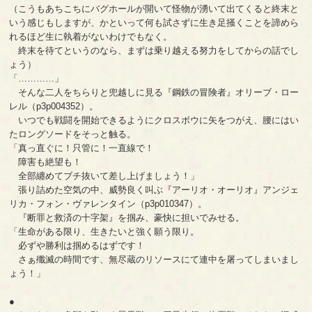
（こうもあちこちにバグホールが開いて怪物が湧いて出てくると終末と
いう感じもしますが、かといって何も試さずに生き足掻くことを諦めら
れるほど生に執着がないわけでもなく。
終末を待てというのなら、まずは乗り越える努力をしてからの話でし
ょう）
「…………」
そんな二人をちらりと兜越しに見る『鋼鉄の冒険者』オリーブ・ロー
レル（p3p004352）。
いつでも戦闘を開始できるようにクロスボウに矢をつがえ、腰にはい
たロングソードをそっと触る。
「真っ直ぐに！只管に！一直線で！
障害も絶望も！
全部纏めてブチ抜いて差し上げましょう！」
張り詰めた空気の中、威勢良く叫ぶ『アーリオ・オーリオ』アンジェ
リカ・フォン・ヴァレンタイン（p3p010347）。
『断罪と救済の十字架』を掴み、豪快に担いでみせる。
「生命がある限り、生きたいと強く願う限り。
必ずや勝利は掴めるはずです！
さぁ殲滅の時間です、無尽蔵のリソースにて連中を屠ってしまいまし
ょう！」
●