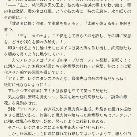
「――『主よ、慈悲深き天の王よ。彼の者を破滅の毒より救い給え。毒
の名は激情。毒の名は狂乱。どうか彼の者に一時の安息を。永き眠りの
その前に』」
『致命者に捧ぐ讃歌』で準備を整えると、『太陽が燃える夜』を解き
放つ。
「――『主よ、天の王よ。この炎をもて彼らの罪を許し、その魂に安息
を。どうか我らを憐れみ給え』！」
叩きつけるように繰り出したメイスは炎の渦を作り出し、終焉獣たち
を纏めて貫くように燃やしていく。
一方でアレクシアは『アイゼルネ・ブリガーデ』を発動。花咲くよう
に湧き上がった無数の精霊たちが終焉獣の群れへと突撃。剣のように変
化させた腕で終焉獣を貫いていく。
「アミナ君、レジスタンスのみんな、最優先は自分の生命だからね！
絶対に死なないように！」
アレクシアの言葉にアミナは親指を立てて笑って見せた。
気丈な姿に安堵を覚えつつ、散開を始めた終焉獣たちに『誘争の赤
花』を発動させた。
別名『テロペア』。赤き花の如き魔力塊を生成、炸裂させ魔力を拡散
させる魔法である。炸裂した魔力片を喰らった終焉獣たちはアレクシア
に強い敵愾心を燃やし始め、怒ったように殺到し始める。
そこへ、レジスタンスによる集中砲火が浴びせられた。
しかし終焉獣たちも伊達に群れで行動してはいないようで、怒り付与