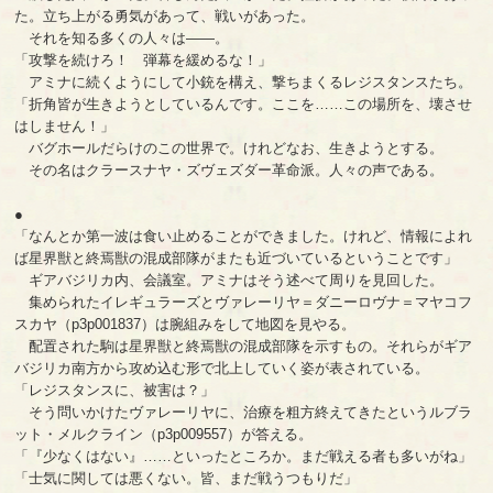
た。立ち上がる勇気があって、戦いがあった。
それを知る多くの人々は――。
「攻撃を続けろ！ 弾幕を緩めるな！」
アミナに続くようにして小銃を構え、撃ちまくるレジスタンスたち。
「折角皆が生きようとしているんです。ここを……この場所を、壊させ
はしません！」
バグホールだらけのこの世界で。けれどなお、生きようとする。
その名はクラースナヤ・ズヴェズダー革命派。人々の声である。
●
「なんとか第一波は食い止めることができました。けれど、情報によれ
ば星界獣と終焉獣の混成部隊がまたも近づいているということです」
ギアバジリカ内、会議室。アミナはそう述べて周りを見回した。
集められたイレギュラーズとヴァレーリヤ＝ダニーロヴナ＝マヤコフ
スカヤ（p3p001837）は腕組みをして地図を見やる。
配置された駒は星界獣と終焉獣の混成部隊を示すもの。それらがギア
バジリカ南方から攻め込む形で北上していく姿が表されている。
「レジスタンスに、被害は？」
そう問いかけたヴァレーリヤに、治療を粗方終えてきたというルブラ
ット・メルクライン（p3p009557）が答える。
「『少なくはない』……といったところか。まだ戦える者も多いがね」
「士気に関しては悪くない。皆、まだ戦うつもりだ」