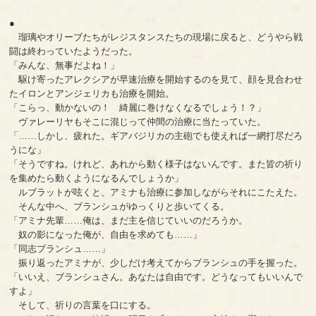
●
瑠璃やオリーブたちがレジスタンスたちの現場に戻ると、どうやら戦
闘は終わっていたようだった。
「みんな、無事だよね！」
駆け寄ったアレクシアが早速治療を開始するのを見て、顔を見合わせ
たイロンとアンジェリカも治療を開始。
「こらっ、動かないの！ 綺麗に巻けなくなるでしょう！？」
ヴァレーリヤもそこに混じって仲間の治療に当たっていた。
「……しかし、疲れた。ギアバジリカの主砲でも使えれば一網打尽だろ
うにな」
「そうですね。けれど、あれから動く様子はないんです。また皆の祈り
を集めたら動くようになるんでしょうか」
ルブラットが呟くと、アミナも治療に参加しながらそれにこたえた。
そんな中へ、ブランシュがゆっくりと歩いてくる。
「アミナ先輩……俺は、まだ主を信じていいのだろうか。
奴の影になった俺が、自由を求めても……」
「同志ブランシュ……」
振り返ったアミナが、少しだけ考えてからブランシュの手を握った。
「いいえ、ブランシュさん。あなたは自由です。どうなってもいいんで
すよ」
そして、祈りの言葉を口にする。