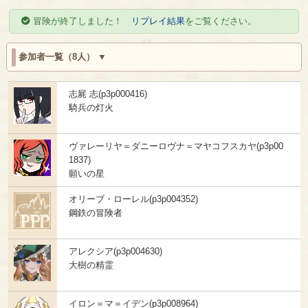
冒険が終了しました！
リプレイ結果
をご覧ください。
参加者一覧（8人）
志屍 志(p3p000416)
騎兵の灯火
ヴァレーリヤ＝ダニーロヴナ＝マヤコフスカヤ(p3p00
1837)
願いの星
オリーブ・ローレル(p3p004352)
鋼鉄の冒険者
アレクシア(p3p004630)
大樹の精霊
イロン＝マ＝イデン(p3p008964)