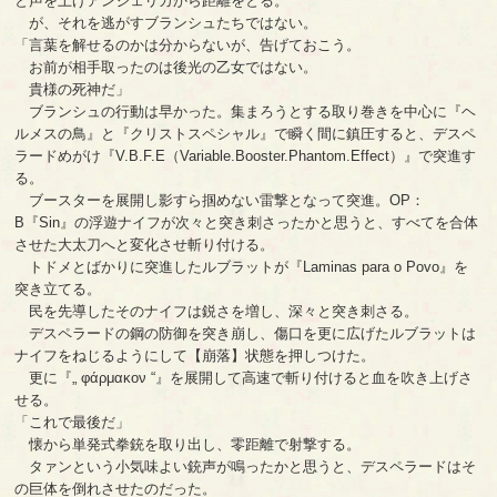
と声を上げアンジェリカから距離をとる。
が、それを逃がすブランシュたちではない。
「言葉を解せるのかは分からないが、告げておこう。
お前が相手取ったのは後光の乙女ではない。
貴様の死神だ」
ブランシュの行動は早かった。集まろうとする取り巻きを中心に『ヘ
ルメスの鳥』と『クリストスペシャル』で瞬く間に鎮圧すると、デスペ
ラードめがけ『V.B.F.E（Variable.Booster.Phantom.Effect）』で突進す
る。
ブースターを展開し影すら掴めない雷撃となって突進。OP：
B『Sin』の浮遊ナイフが次々と突き刺さったかと思うと、すべてを合体
させた大太刀へと変化させ斬り付ける。
トドメとばかりに突進したルブラットが『Laminas para o Povo』を
突き立てる。
民を先導したそのナイフは鋭さを増し、深々と突き刺さる。
デスペラードの鋼の防御を突き崩し、傷口を更に広げたルブラットは
ナイフをねじるようにして【崩落】状態を押しつけた。
更に『„ φάρμακον “』を展開して高速で斬り付けると血を吹き上げさ
せる。
「これで最後だ」
懐から単発式拳銃を取り出し、零距離で射撃する。
タァンという小気味よい銃声が鳴ったかと思うと、デスペラードはそ
の巨体を倒れさせたのだった。