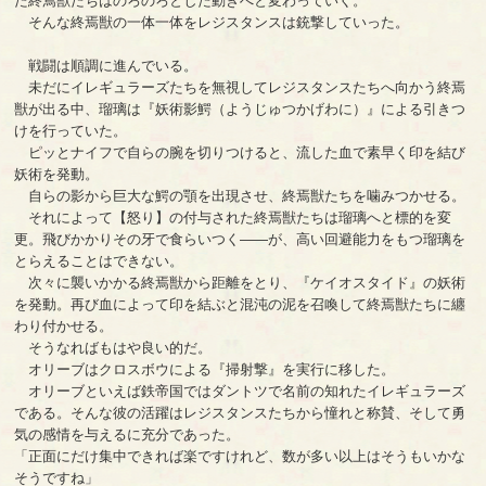
た終焉獣たちはのろのろとした動きへと変わっていく。
そんな終焉獣の一体一体をレジスタンスは銃撃していった。
戦闘は順調に進んでいる。
未だにイレギュラーズたちを無視してレジスタンスたちへ向かう終焉
獣が出る中、瑠璃は『妖術影鰐（ようじゅつかげわに）』による引きつ
けを行っていた。
ピッとナイフで自らの腕を切りつけると、流した血で素早く印を結び
妖術を発動。
自らの影から巨大な鰐の顎を出現させ、終焉獣たちを噛みつかせる。
それによって【怒り】の付与された終焉獣たちは瑠璃へと標的を変
更。飛びかかりその牙で食らいつく――が、高い回避能力をもつ瑠璃を
とらえることはできない。
次々に襲いかかる終焉獣から距離をとり、『ケイオスタイド』の妖術
を発動。再び血によって印を結ぶと混沌の泥を召喚して終焉獣たちに纏
わり付かせる。
そうなればもはや良い的だ。
オリーブはクロスボウによる『掃射撃』を実行に移した。
オリーブといえば鉄帝国ではダントツで名前の知れたイレギュラーズ
である。そんな彼の活躍はレジスタンスたちから憧れと称賛、そして勇
気の感情を与えるに充分であった。
「正面にだけ集中できれば楽ですけれど、数が多い以上はそうもいかな
そうですね」