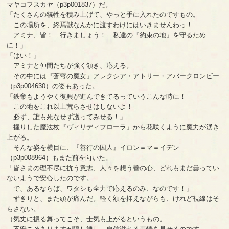
マヤコフスカヤ（p3p001837）だ。
「たくさんの犠牲を積み上げて、やっと手に入れたのですもの。
この場所を、終焉獣なんかに渡すわけにはいきませんわっ！
アミナ、皆！ 行きましょう！ 私達の『約束の地』を守るため
に！」
「はい！」
アミナと仲間たちが強く頷き、応える。
その中には『蒼穹の魔女』アレクシア・アトリー・アバークロンビー
（p3p004630）の姿もあった。
「鉄帝もようやく復興が進んできてるっていうこんな時に！
この地をこれ以上荒らさせはしないよ！
必ず、誰も死なせず護ってみせる！」
握りした魔法杖『ヴィリディフローラ』から花咲くように魔力が湧き
上がる。
そんな姿を横目に、『善行の囚人』イロン＝マ＝イデン
（p3p008964）もまた前を向いた。
「皆さまの理不尽に抗う意志、人々を想う善の心、どれもまだ曇ってい
ないようで安心したのです。
で、あるならば、ワタシも全力で応えるのみ、なのです！」
ずきりと、また頭が痛んだ。軽く額を抑えながらも、けれど視線はそ
らさない。
（気丈に振る舞ってこそ、士気も上がるというもの。