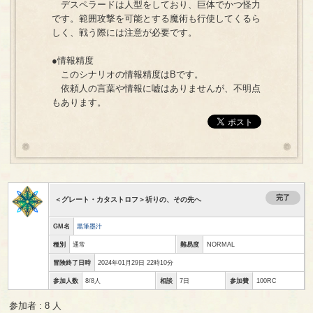
デスペラードは人型をしており、巨体でかつ怪力
です。範囲攻撃を可能とする魔術も行使してくるら
しく、戦う際には注意が必要です。
●情報精度
このシナリオの情報精度はBです。
依頼人の言葉や情報に嘘はありませんが、不明点
もあります。
完了
＜グレート・カタストロフ＞祈りの、その先へ
GM名
黒筆墨汁
種別
通常
難易度
NORMAL
冒険終了日時
2024年01月29日 22時10分
参加人数
8/8人
相談
7日
参加費
100RC
参加者 : 8 人