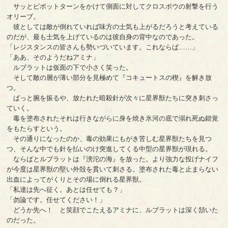
サッとピボットターンをかけて側面に対してクロスボウの射撃を行う
オリーブ。
彼としては敵が倒れていれば味方の士気も上がるだろうと考えている
のだが、最も士気を上げているのは彼自身の背中なのであった。
「レジスタンスの皆さんも勢いづいています。これならば……」
「ああ、そのようだねアミナ」
ルブラットは仮面の下で小さく笑った。
そして敵の層が薄い部分を見極めて『コキュートスの楔』を解き放
つ。
ばっと腕を振るや、放たれた暗殺針が次々に星界獣たちに突き刺さっ
ていく。
毒を塗布されたそれは行きながらに身を焼き氷河の底で溺れ死ぬ錯覚
をもたらすという。
その通りになったのか、毒の効果にもがき苦しむ星界獣たちを見つ
つ、そんな中でも針を払いのけ突進してくる中型の星界獣が現れる。
ならばとルブラットは『滂沱の海』を放った。より強力な投げナイフ
が今度は星界獣の堅い外殻を貫いて刺さる。塗布された毒と止まらない
出血によってがくりとその場に倒れる星界獣。
「私達は先へ征く。あとは任せても？」
「勿論です。任せてください！」
どうか先へ！ と笑顔でこたえるアミナに、ルブラットは深く頷いた
のだった。