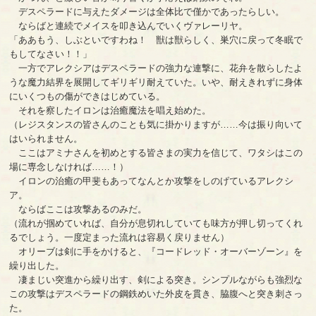
デスペラードに与えたダメージは全体比で僅かであったらしい。
ならばと連続でメイスを叩き込んでいくヴァレーリヤ。
「ああもう、しぶといですわね！ 獣は獣らしく、巣穴に戻って冬眠で
もしてなさい！！」
一方でアレクシアはデスペラードの強力な連撃に、花弁を散らしたよ
うな魔力結界を展開してギリギリ耐えていた。いや、耐えきれずに身体
にいくつもの傷ができはじめている。
それを察したイロンは治癒魔法を唱え始めた。
（レジスタンスの皆さんのことも気に掛かりますが……今は振り向いて
はいられません。
ここはアミナさんを初めとする皆さまの実力を信じて、ワタシはこの
場に専念しなければ……！）
イロンの治癒の甲斐もあってなんとか攻撃をしのげているアレクシ
ア。
ならばここは攻撃あるのみだ。
（流れが掴めていれば、自分が息切れしていても味方が押し切ってくれ
るでしょう。一度定まった流れは容易く戻りません）
オリーブは剣に手をかけると、『コードレッド・オーバーゾーン』を
繰り出した。
凄まじい突進から繰り出す、剣による突き。シンプルながらも強烈な
この攻撃はデスペラードの鋼鉄めいた外皮を貫き、脇腹へと突き刺さっ
た。