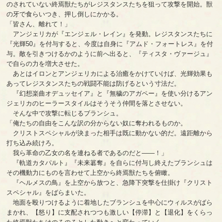
のされていない終焉獣たちがレジスタンスたちを狙って攻撃を開始。獣
の牙で食らいつき、押し倒しにかかる。
「皆さん、離れて！」
アンジェリカが『エンジェル・レイン』を発動。レジスタンスたちに
『光輝50』を付与すると、今度は自身に『アムド・フォートレス』を付
与。敵を引きつけるかのように前へ出ると、『ティスタ・ヴァージュ』
で自らの力を増大させた。
あとはイロンとアンジェリカによる治癒をかけていけば、光輝効果も
あってレジスタンスたちの戦闘不能は防げるという寸法だ。
『幻想楽曲オデュッセイア』と『無穢のアガペー』を使い分けるアン
ジェリカのヒーラースタイルはそうそう仲間を落とさせない。
そんな中で攻撃に転じるブランシュ。
「俺たちの自由をこんな訳の分からない奴に奪われるものか。
クリストスペシャルが決まった相手は既に動かない的だ。遠距離から
打ち込み続けろ。
我ら革命の乙女の名を連ねる者であるのだと――！」
『軌道カタパルト』『未来簒奪』を自らに付与し終えたブランシュは
その機動力にものを言わせて上空から終焉獣たちを俯瞰。
『ヘルメスの鳥』を上空から放つと、急降下突撃を仕掛け『クリスト
スペシャル』をばらまいた。
地面を殴りつけるように着地したブランシュを中心にウィルスがばら
まかれ、【怒り】に支配されつつも激しい【停滞】と【退化】をくらっ