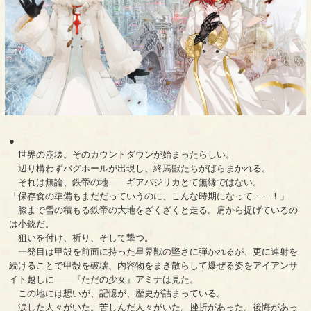
●
世界の崩壊。そのカウントダウンが始まったらしい。
辺り構わずバグホールが出現し、終焉獣たちがばらまかれる。
それは無論、鉄帝の地――ギアバジリカとて無縁ではない。
「保存食の準備もまだだっていうのに、こんな時期になって……！」
膝まで雪の積もる鉄帝の大地をざくざくと走る。肩から提げているの
は小銃だ。
狙いを付け、祈り、そして撃つ。
一発目は甲殻を前面に持った星界獣の堅さに弾かれるが、更に連射を
続けることで甲殻を破壊、内容物をまき散らして爆ぜる姿をアイアンサ
イト越しに――『ただの少女』アミナは見た。
この地には想いが、記憶が、歴史が詰まっている。
涙した人々がいた。苦しんだ人々がいた。挫折があった。後悔があっ