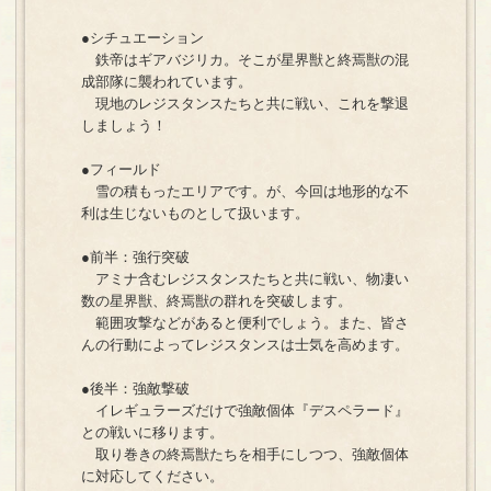
●シチュエーション
鉄帝はギアバジリカ。そこが星界獣と終焉獣の混
成部隊に襲われています。
現地のレジスタンスたちと共に戦い、これを撃退
しましょう！
●フィールド
雪の積もったエリアです。が、今回は地形的な不
利は生じないものとして扱います。
●前半：強行突破
アミナ含むレジスタンスたちと共に戦い、物凄い
数の星界獣、終焉獣の群れを突破します。
範囲攻撃などがあると便利でしょう。また、皆さ
んの行動によってレジスタンスは士気を高めます。
●後半：強敵撃破
イレギュラーズだけで強敵個体『デスペラード』
との戦いに移ります。
取り巻きの終焉獣たちを相手にしつつ、強敵個体
に対応してください。