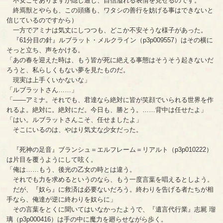
不安こそありますが隠し通し、自信溢れる表情を見せるのです。
終焉獣とやらも、この頭痛も、ワタシの善行を妨げる事はできないと
信じているのですから）
一方でアミナは気丈にしつつも、どこか不安そうな様子があった。
『61分目の針』ルブラット・メルクライン（p3p009557）はその横に
そっと立ち、声をかける。
「あの春を迎えた時は、もう皆が死に絶える事態はそうそう起きないだ
ろうと、私らしくもない夢を見たものだ。
現実は上手くいかないな」
「ルブラットさん……」
「――アミナ。それでも、君達なら絶対に皆が笑顔でいられる世界を作
れるよ。絶対に。絶対にだ。今日も、勝とう。……背中は任せたよ」
「はい。ルブラットさんこそ、任せましたよ」
そこにいるのは、やはり気丈な少女だった。
『死神の足音』ブランシュ＝エルフレーム＝リアルト（p3p010222）
は片目を覆うようにして呟く。
「俺は……もう、後光の乙女の時とは違う。
それでも力を求めるというのなら、もう一度言葉を唱えるとしよう。
だが、『奴ら』に救済は必要ないだろう。終わりを告げる者たちが相
手なら、俺達が逆に終わりを奴らに」
その言葉をとくに聞いてはいなかったようで、『遺言代行業』志屍 瑠
璃（p3p000416）は手の中に魔力を廻らせながら歩く。