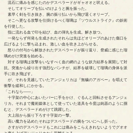
流石に痛みを感じたのかデスペラードがギャオオと吠える。
そしてオリーブを払いのけようと腕を振った。
素早く剣を引き抜き、腕の振り払いから飛び退くオリーブ。
そこへ更なる攻撃を仕掛けるべく瑠璃は『ソウルストライク』の妖術
を行使した。
指に流れる血で印を結び、血の弾丸を生成。解き放つ。
一発ならず何発も生成されたそれらは先ほどオリーブのあけた傷口を
広げるように撃ち込まれ、激しい血を吹き上がらせる。
怒りの付与から解放されたデスペラードが振り返り、脅威に感じた瑠
璃めがけ突進を始める。
対する瑠璃は攻撃をいなすべく血の網のような妖力結界を展開して対
抗。突進から繰り出す強烈なパンチが、結界を破壊して瑠璃の身体を派
手に吹き飛ばす。
が、それを見越していたアンジェリカは『無穢のアガペー』を唱えて
衝撃を緩和しにかかる。
「これなら――」
十字架の中心にあいたバーに手をかけ、ぐるんと回転させるアンジェ
リカ。それまで魔術媒体として使っていた道具を今度は鈍器のように掴
むと、デスペラードめがけて跳躍した。
大上段から振り下ろす十字架の一撃。
高い魔力を込めたそれはデスペラードの腕をついにへし折った。
さすがのデスペラードもこれには痛みをこらえきれないようでグオオ