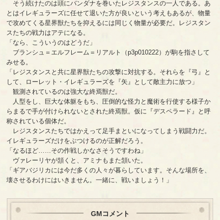
そう続けたのは頭にバンダナを巻いたレジスタンスの一人である。あ
とはイレギュラーズに任せて退いた方が良いという考えもあるが、物量
で攻めてくる星界獣たちを抑えるには同じく物量が必要だ。レジスタン
スたちの戦力はアテになる。
「なら、こういうのはどうだ」
ブランシュ＝エルフレーム＝リアルト（p3p010222）が駒を指さして
みせる。
「レジスタンスと共に星界獣たちの攻撃に対抗する。それらを『弓』と
して、ローレット・イレギュラーズを『矢』として敵主力に放つ」
観測されているのは強大な終焉獣だ。
人型をし、巨大な体躯をもち、圧倒的な怪力と魔術を行使する様子か
らまるで手が付けられないとされた終焉獣。仮に『デスペラード』と呼
称されている個体だ。
レジスタンスたちではかえって足手まといになってしまう戦闘力だ。
イレギュラーズだけをぶつけるのが正解だろう。
「なるほど……その作戦しかなさそうですわね」
ヴァレーリヤが頷くと、アミナもまた頷いた。
「ギアバジリカには今だ多くの人々が暮らしています。そんな場所を、
壊させるわけにはいきません。一緒に、戦いましょう！」
GMコメント