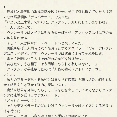
●
終焉獣と星界獣の混成部隊を抜けた先。そこで待ち構えていたのは強
力な終焉獣個体『デスペラード』であった。
「いよいよ正念場、ですわね。アレクシア、頼りにしていますわね」
「うん、まかせて」
ヴァレーリヤはメイスに聖なる炎を灯らせ、アレクシアは杖に花の魔
力体を咲かせる。
そして二人は同時にデスペラードへと突っ込んだ。
両腕を広げ二人同時になぎ払おうとするデスペラードだが、アレクシ
アはスライディングで、ヴァレーリヤは跳躍によってそれを回避。
素早く反転した二人はそれぞれの魔術を解き放つ。
「あなたのような相手にそう簡単にやられる私じゃないよ！」
アレクシアが早速放ったのは『幻朧の鐘花（アトロファ・ヴェ
ラ）』。
魔力の花弁を拡散する魔術とは異なり直接花弁を撃ち込み、幻覚を見
せて敵意を引き寄せる強力な魔法である。
魔法が効果を発揮したらしく、歯をむき出しにして吠えながらアレク
シアに連撃を繰り出すデスペラード。
「どっせえーーい！！！」
そんなデスペラードの背にむけてヴァレーリヤはメイスによる殴りつ
けを行った。
がつん、と激しい音が鳴り響くが手応えは鋼鉄のそれ。