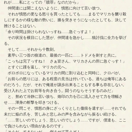
れが……私にとっての『贖罪』なのだから」
仲間達には聞こえないように、憤怒に向けて言い放つ。
それが憤怒の更なる怒りを買ったとしても……まるでマリカを嬲り殺
しにするかの様な敵の勢いに、膝を突きそうになったとしても、決して
挫けることはない。
「余り時間は掛けられないっすね……急ぐっすよ！」
その状況を横目にした慧が、仲間達を急かし……狼討伐に全力を挙げ
る。
そして……それから十数刻。
素早い三つ首の狼達の、最後の一匹に……トドメを刺すと共に。
「こっちは完了っすね！ さぁ皆さん、マリカさんの所に急ぐっす！」
とすぐに踵を返し、マリカの元へ。
ボロボロになっているマリカの間に割り込むと同時に、クロバが。
「お前らの怒りには、ある程度の見当は付いている。過ちは俺等にある
のだろう。だが、それで俺達が譲歩出来ることもする事も存在しない。
受け入れた上でお前等を向き合う。闘うのならそうするのみだ」
と、努めて冷静に言い放ち、烙印の力を己に流入させて力を増幅さ
せ……渾身の斬撃を叩きつける。
その一閃こそ、憤怒の身にざっくりとした傷痕を遺すが……それでも
未だに焔の爪を、苦しみと悲しみの声を含みながら振るい続ける。
「……苦しいのでしょう、悲しいのでしょう……ですが、僕達も、ここ
で負けられない理由があるのです」
「そうだ。すまないが……倒させて貰うぞ！」