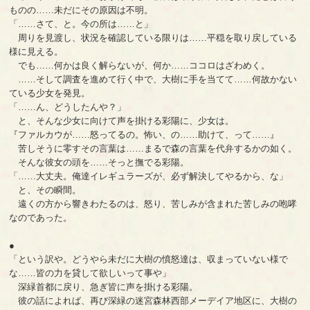
ものの……未だにその原因は不明。
「……さて、と。今の所は……と」
周りを見渡し、状況を確認している限りは……平穏を取り戻している
様に見える。
でも……何かは良く解らないが、何か……ココロはざわめく。
……そして調査を進めて行く中で、大樹に手を当てて……何故かない
ている少女を発見。
「……ん、どうしたんや？」
と、そんな少女に向けて声を掛ける彩陽に、少女は。
『ファルカウが……怒ってるの。怖い、の……助けて、って……』
苦しそうに零すその言葉は……まるで森の言葉を代弁するかの如く。
そんな彼女の頭を……そっと撫でる彩陽。
「……大丈夫。俺達イレギュラーズが、必ず解決してやるから、な」
と、その瞬間。
遠くの方から響きわたるのは、怒り、苦しみが含まれた苦しみの咆哮
なのであった。
●
「という訳や。どうやら未だに大樹の憤怒達は、収まっていない様で
な……皆の力を貸して欲しいって事や」
深緑首都に戻り、急ぎ皆に声を掛ける彩陽。
彼の話によれば、再び深緑の迷宮森林西部メーデイア地区に、大樹の