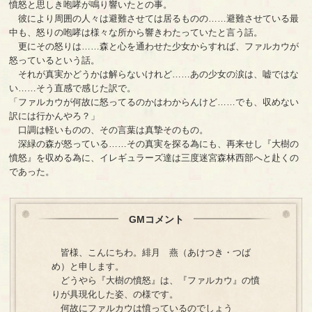
憤怒と思しき咆哮が鳴り響いたとの事。
彼により周囲の人々は避難させては居るものの……避難させている最
中も、怒りの咆哮は様々な所から響きわたっていたと言う話。
更にその怒りは……森と心を通わせた少女からすれば、ファルカウが
怒っているという話。
それが真実かどうかは解らないけれど……あの少女の涙は、嘘ではな
い……そう直感で感じた訳で。
「ファルカウが何故に怒ってるのかはわからんけど……でも、収めない
訳には行かんやろ？」
口調は軽いものの、その言葉は真摯そのもの。
深緑の森が怒っている……その真実を探る為にも、再来せし『大樹の
憤怒』を収める為に、イレギュラーズ達は三度迷宮森林西部へと赴くの
であった。
GMコメント
皆様、こんにちわ。緋月 燕（あけつき・つば
め）と申します。
どうやら『大樹の憤怒』は、『ファルカウ』の憤
りが具現化した姿、の様です。
何故にファルカウは憤っているのでしょう