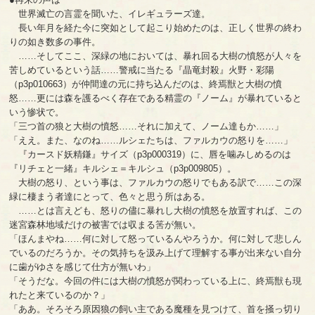
世界滅亡の言霊を聞いた、イレギュラーズ達。
長い年月を経た今に突如として起こり始めたのは、正しく世界の終わ
りの如き数多の事件。
……そしてここ、深緑の地においては、暴れ回る大樹の憤怒が人々を
苦しめているという話……警戒に当たる『晶竜封殺』火野・彩陽
（p3p010663）が仲間達の元に持ち込んだのは、終焉獣と大樹の憤
怒……更には森を護るべく存在である精霊の『ノーム』が暴れていると
いう惨状で。
「三つ首の狼と大樹の憤怒……それに加えて、ノーム達もか……」
「ええ。また、なのね……ルシェたちは、ファルカウの怒りを……」
『カースド妖精鎌』サイズ（p3p000319）に、唇を噛みしめるのは
『リチェと一緒』キルシェ＝キルシュ（p3p009805）。
大樹の怒り、という事は、ファルカウの怒りでもある訳で……この深
緑に棲まう者達にとって、色々と思う所はある。
……とは言えども、怒りの儘に暴れし大樹の憤怒を放置すれば、この
迷宮森林地域だけの被害では収まる筈が無い。
「ほんまやね……何に対して怒っているんやろうか。何に対して悲しん
でいるのだろうか。その気持ちを汲み上げて理解する事が出来ない自分
に歯がゆさを感じて仕方が無いわ」
「そうだな。今回の件には大樹の憤怒が関わっている上に、終焉獣も現
れたと来ているのか？」
「ああ。そろそろ原因狼の飼い主である魔種を見つけて、首を掻っ切り