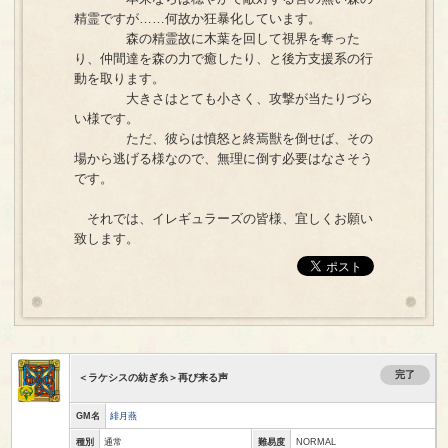
精霊ですが……何故か狂暴化しています。
森の精霊故に木葉を回して視界を奪った
り、仲間達を森の力で癒したり、と後方支援系の行
動を取ります。
大きさはとても小さく、攻撃が当たりづら
い様です。
ただ、彼らは憤怒と終焉獣を倒せば、その
場から逃げる様なので、無理に倒す必要はなさそう
です。
それでは、イレギュラーズの皆様、宜しくお願い
致します。
完了
＜ラケシスの紡ぎ糸＞再び来る声
GM名
緋月燕
種別
通常
難易度
NORMAL