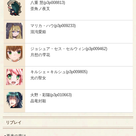
八重 慧(p3p008813)
歪角ノ夜叉
マリカ・ハウ(p3p009233)
混沌愛姫
ジョシュア・セス・セルウィン(p3p009462)
月想の雫花
キルシェ＝キルシュ(p3p009805)
光の聖女
火野・彩陽(p3p010663)
晶竜封殺
リプレイ
●再来の声は