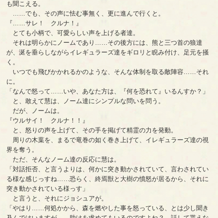
も聞こえる。
……でも、その声に怯む事無く、更に進んで行くと。
『……サレ！ クルナ！』
とても小柄で、可愛らしい声を上げる者達。
それは明らかにノームであり……その後方には、熊と三つ首の狼達
が、涎を垂らしながらイレギュラーズ達をギロリと睨み付け、足元を掻
く。
いつでも飛びかかれるかのような、そんな体制を取る敵陣容……それ
に。
「なんで怒って……いや、あなた方は、『何を恐れて』いるんすか？」
と、敢えて慧は、ノーム達にシンプルな問いを問う。
だが、ノームは。
『ウルサイ！ クルナ！！』
と、怒りの声を上げて、その手を掲げて精霊の力を発動。
周りの木葉を、まるで竜巻の如く巻き上げて、イレギュラーズ達の視
界を奪う。
ただ、そんなノーム達の反応に慧は。
「対話拒否、と言うよりは、何かに突き動かされていて、言わされてい
る様な感じっすね……恐らく、終焉獣と大樹の憤怒が居るから、それに
突き動かされている様っす」
と言うと、それにジョシュアが。
「やはり……何処かから、森を燃やした事を怒っている、とは少し聞き
及んではいますが……助けを求めてもいるのですよね？ 話して貰えな