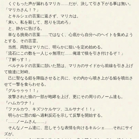
くぐもった声が漏れるマリカ……だが、決して引き下がる事は無い。
「マリカさん！？」
とキルシェの言葉に返さず、マリカは。
「来い。私を殺して、怒りを沈めろ」
と、静かに告げる。
単なる挑発の言葉……ではなく、心底から自分へのヘイトを集めよう
とする、その言霊。
当然、両獣はマリカに、明らかに狙いを定め始める。
「流石にこの数を一人じゃ無理だ……俺達で狼を引き付けるぞ！」
「了解っす！」
ベルナルドの言葉に頷いた慧は、マリカのサイドから前線を引き上げ
て狼達に対峙。
己に聖なる鎧を降臨させると共に、その内から噴き上がる焔を噴出さ
せて一撃を食らわせる。
『グルゥゥゥ！！』
攻撃された狼の一部が咆哮を上げ、更にその周りのノーム達も。
『ハムカウナ！』
『ファルカウ、キズツケルヤツ、ユルサナイ！！』
明らかに慧の焔へ過剰反応を示して反撃を開始する。
「……ノームさん……」
そんなノーム達に、悲しそうな表情を向けるキルシェ……それにサイ
ズが。