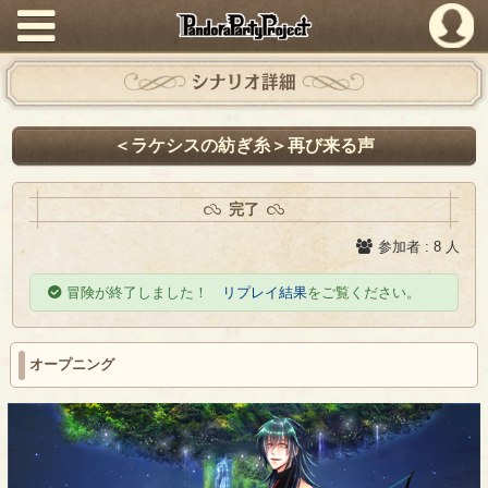
PandoraPartyProject
シナリオ詳細
＜ラケシスの紡ぎ糸＞再び来る声
完了
参加者 : 8 人
冒険が終了しました！
リプレイ結果
をご覧ください。
オープニング