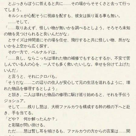
とぶっきらぼうに答えると共に……その場からそそくさと去って行っ
てしまう。
キルシェが心配そうに視線を配すも、彼女は振り返る事も無い。
……そして。
「……取りあえず、怪しい物が無いかを調べるとしよう。そろそろ未知
の物を見つけられると良いんだがな」
とサイズは仲間達にその場を任せ、飛行すると共に怪しい物、所がな
いかを上空から広く探す。
その一方で、ベルナルドは。
「……良し。ならこっちは壊れた物の補修でもするとするか。不安で苦
しんでいる人の心を、一人でも多く救いたいしな。幸せを分けて上げた
いんだ」
と言うと、それにクロバも。
「そうだな……この辺りの住人が安心して元の生活を送れるように、壊
れた物品を修理するとしよう」
と頷き、二人は壊れた物品の修理に駆け巡り始めると、それを手伝う
ジョシュア。
そして……残りし慧は、大樹ファルカウを構成する幹の根の下へと赴
き、手を当てる。
「どや？ 何か解ったんか？」
と彩陽が問い掛ける。
ただ……慧は暫し耳を傾けるも、ファルカウの方からの言葉は……聞