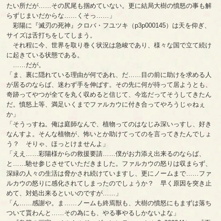
たい所だが……その尻尾も掴めていない。更に結局大樹の憤怒の事も解
らずじまいだからな……くそっ……」
彩陽に『滅刃の死神』クロバ・フユツキ（p3p000145）は天を仰ぎ、
サイズは舌打ちをしてしまう。
それ程に今、世界を取り巻く状況は急峻であり、様々な国で立て続け
に起きている状態である。
……だが。
「ま、裏に隠れている理由が何であれ、だ……目の前に助けを求める人
が居るのならば、迷わず手を伸ばす。その先に何が待って居ようとも、
奇跡ってやつが全てを丸く収めると信じて、今迄だってそうしてきたん
だ。憤怒上等、満足いくまでファルカウに付き合ってやろうじゃねぇ
か」
「そうっすね。俺は庭師なんで、植物ってのはなじみ深いっすし、好き
なんすよ。そんな植物が、怖いとか助けてってのを言ってきたんでしょ
う？ そりゃ、ほっとけませんよ」
「ええ……彩陽様からの救援要請……僕がお力添え出来るのならば、
と……馳せ参じさせていただきました。ファルカウの怒りは収まらず、
深緑の人々の生活は脅かされ続けていますし、更にノームまで……ファ
ルカウの怒りに感化されてしまったのでしょうか？ 早く原因を突き止
めて、対処出来るといいのですが……」
「ん……感謝や。ま……ノームも終焉獣も、大樹の憤怒にもまずは落ち
ついて貰わんと……その為にも、やる事やるしかないよな」