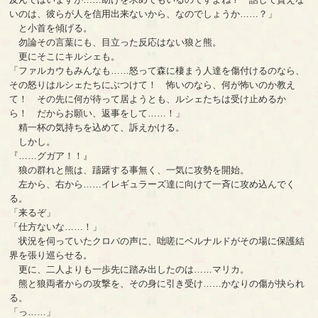
いのは、彼らが人を信用出来ないから、なのでしょうか……？」
と小首を傾げる。
勿論その言葉にも、目立った反応はない狼と熊。
更にそこにキルシェも。
「ファルカウもみんなも……怒って森に棲まう人達を傷付けるのなら、
その怒りはルシェたちにぶつけて！ 怖いのなら、何が怖いのか教え
て！ その先に何が待って居ようとも、ルシェたちは受け止めるか
ら！ だからお願い、返事をして……！」
精一杯の気持ちを込めて、訴えかける。
しかし。
『……グガア！！』
狼の群れと熊は、躊躇する事無く、一気に攻勢を開始。
左から、右から……イレギュラーズ達に向けて一斉に攻め込んでく
る。
「来るぞ」
「仕方ないな……！」
状況を伺っていたクロバの声に、咄嗟にベルナルドがその場に保護結
界を張り巡らせる。
更に、二人よりも一歩先に踏み出したのは……マリカ。
熊と狼両者からの攻撃を、その身に引き受け……かなりの傷が抉られ
る。
「っ……」