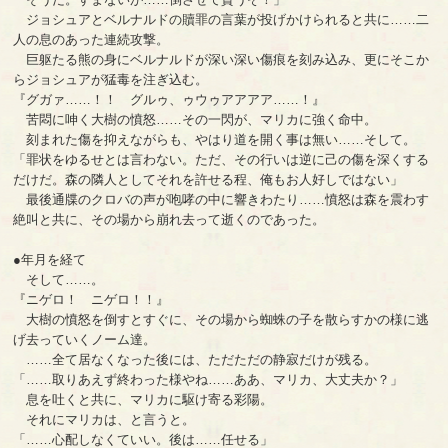
ジョシュアとベルナルドの贖罪の言葉が投げかけられると共に……二
人の息のあった連続攻撃。
巨躯たる熊の身にベルナルドが深い深い傷痕を刻み込み、更にそこか
らジョシュアが猛毒を注ぎ込む。
『グガァ……！！ グルゥ、ゥウゥアアアア……！』
苦悶に呻く大樹の憤怒……その一閃が、マリカに強く命中。
刻まれた傷を抑えながらも、やはり道を開く事は無い……そして。
「罪状をゆるせとは言わない。ただ、その行いは逆に己の傷を深くする
だけだ。森の隣人としてそれを許せる程、俺もお人好しではない」
最後通牒のクロバの声が咆哮の中に響きわたり……憤怒は森を震わす
絶叫と共に、その場から崩れ去って逝くのであった。
●年月を経て
そして……。
『ニゲロ！ ニゲロ！！』
大樹の憤怒を倒すとすぐに、その場から蜘蛛の子を散らすかの様に逃
げ去っていくノーム達。
……全て居なくなった後には、ただただの静寂だけが残る。
「……取りあえず終わった様やね……ああ、マリカ、大丈夫か？」
息を吐くと共に、マリカに駆け寄る彩陽。
それにマリカは、と言うと。
「……心配しなくていい。後は……任せる」