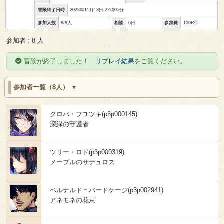
冒険終了日時
2023年11月13日 22時05分
参加人数
8/8人
相談
6日
参加費
100RC
参加者 : 8 人
冒険が終了しました！
リプレイ結果
をご覧ください。
参加者一覧（8人）
クロバ・フユツキ(p3p000145)
深緑の守護者
ツリー・ロド(p3p000319)
メープルのサテュロス
ベルナルド＝バードケージ(p3p002941)
アネモネの花束