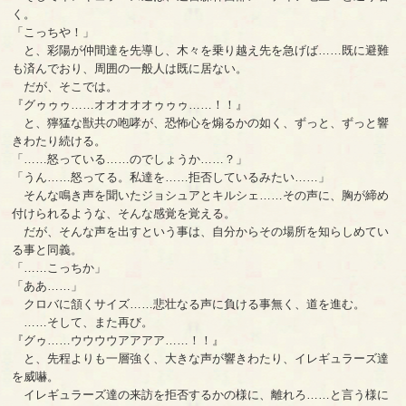
く。
「こっちや！」
と、彩陽が仲間達を先導し、木々を乗り越え先を急げば……既に避難
も済んでおり、周囲の一般人は既に居ない。
だが、そこでは。
『グゥゥゥ……オオオオオゥゥゥ……！！』
と、獰猛な獣共の咆哮が、恐怖心を煽るかの如く、ずっと、ずっと響
きわたり続ける。
「……怒っている……のでしょうか……？」
「うん……怒ってる。私達を……拒否しているみたい……」
そんな鳴き声を聞いたジョシュアとキルシェ……その声に、胸が締め
付けられるような、そんな感覚を覚える。
だが、そんな声を出すという事は、自分からその場所を知らしめてい
る事と同義。
「……こっちか」
「ああ……」
クロバに頷くサイズ……悲壮なる声に負ける事無く、道を進む。
……そして、また再び。
『グゥ……ウウウウアアアア……！！』
と、先程よりも一層強く、大きな声が響きわたり、イレギュラーズ達
を威嚇。
イレギュラーズ達の来訪を拒否するかの様に、離れろ……と言う様に