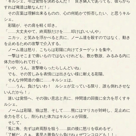
「キルシェ。今は覚悟を決めるんだ！ 良き隣人であっても、彼らから
すれば俺達は敵なんだ！」
その言葉は理解出来るものの、心の何処かで拒否したい、と思うキル
シェ。
彩陽が、その肩を軽く叩き。
「……大丈夫やて。終焉獣だけを……叩けばいいんや」
ニカッ、と笑みを浮かべると共に、ノーム達を殺すのではなく、動き
を止めるための攻撃で介入する。
ノーム達は怒り、こちらは彩陽に向けてターゲットを集中。
一撃はそこまで痛いものではないけれども、数が数故、みるみる内に
体力が削られて行く。
「いや、うん。攻撃喰らったらしんどいね」
でも、その苦しみを表情には出さない様に耐える彩陽。
そんな仲間達の傷に……キルシェは。
「……うん。負けないわ！ ルシェが立っている限り、誰も倒れさせな
いんだから！」
迷いは覚悟へ、その強い意志と共に、仲間達の回復に全力を尽くすキ
ルシェ。
ノームは彩陽、狼は慧、そして……熊にはマリカが対峙し、足止めに
全力を尽くし、削られた体力はキルシェが回復。
そして。
「兎に角、先ずは終焉獣を狙う……奴の後に怒りを収めるぞ」
「了解だ。さぁ、素早さ勝負なら負けねぇぜワンコロども！！」