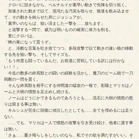
クロバに頷きながら、ベルナルドが素早い動きで先陣を切り拓く。
加速された動きで以て、混沌たる汚泥を唸らせ、狼達を飲み込ませ
て、その動きを鈍らせた所にジョシュアが。
「素早いのならば、狙い済ました一撃を……放ちます」
と追撃する一閃で、威力は弱いものの確実に体力を削る。
更にクロバは。
「蜂の巣になって貰うぞ」
と、冷酷な言葉を吐き捨てつつ、多段攻撃で以て動きの速い狼の移動
する先を狙い撃ち、そしてサイズも。
「もう何度も闘っているんだ。お前達に苦戦している訳には行かな
い！！」
今迄の数多の終焉獣との闘いの経験を活かし、魔刀のビーム砲で一刀
両断の一閃を貫く。
そんな終焉獣を相手にする仲間達の猛攻の一報で、彩陽とマリカはノ
ームと大樹の憤怒を足止めし続ける。
ノームはどうにかできるものであろうとも……流石に大樹の憤怒の怒
りは留まる事は無い。
キルシェが完全に回復に傾注したとしても……全てを埋めるには足り
ない。
……でも、マリカは一人で憤怒の攻撃を引き受け続け、他者に渡す事
は無い。
「さぁ……憂さ晴らしをしたいのなら、私でその欲を満たすがいい。そ