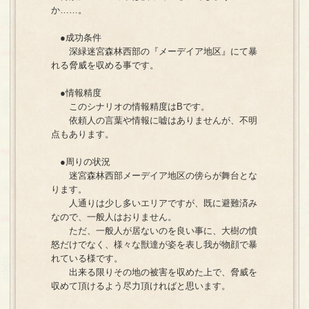
か……。
●成功条件
深緑迷宮森林西部の『メーデイア地区』にて暴
れる脅威を収める事です。
●情報精度
このシナリオの情報精度はBです。
依頼人の言葉や情報に嘘はありませんが、不明
点もあります。
●周りの状況
迷宮森林西部メーデイア地区の傍らが舞台とな
ります。
人通りは少し多いエリアですが、既に避難済み
なので、一般人はおりません。
ただ、一般人が居ないのを良い事に、大樹の憤
怒だけでなく、様々な獣達が姿を表し我が物顔で暴
れている様です。
出来る限りその地の被害を収めた上で、脅威を
収めて頂けるよう尽力頂ければと思います。