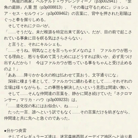
『鳥籠の画家』ベルナルド＝ヴァレンティーノ（p3p002941）、『歪
角の庭師』八重 慧（p3p008813）、『その毒は守るために』ジョシュ
ア・セス・セルウィン（p3p009462）の言葉に、背中を押された彩陽は
ぐっと拳を握りしめる。
そしてそれにクロバが。
「……そうだな。未だ根源を特定出来て居ない。だが、目の前で起こさ
れている事象に目を瞑る気はさらさらない」
と言うと、それにキルシェも。
「……そうね。弱気なことを言っちゃダメなのよ！ ファルカウが怒っ
てる理由と、怒りを収めて貰うためにはどうすれば良いか、必ず見つけ
出すんだから！ 今はファルカウが怒っている事をちゃんと受け止める
のよ！」
「ああ……降りかかる火の粉は払わせて貰おう。文字通りにな」
深緑に棲まう者として、ファルカウに纏わる者として……それぞれの
立場は様々ながらも、この事態を解決したいという意思は間違い無い。
そして……そんな仲間達の言葉を、静かに聞き続けていた『ネクロマ
ンサー』マリカ・ハウ（p3p009233）は。
「……道化役の私にはお似合い、ね……」
たった一言、誰へという訳でもなく……その言葉だけを紡ぎながら、
仲間達と共に先へと急ぐのであった。
●分かつ炎雷
そしてイレギュラーズ達は、迷宮森林西部メーデイア地区へと辿り着