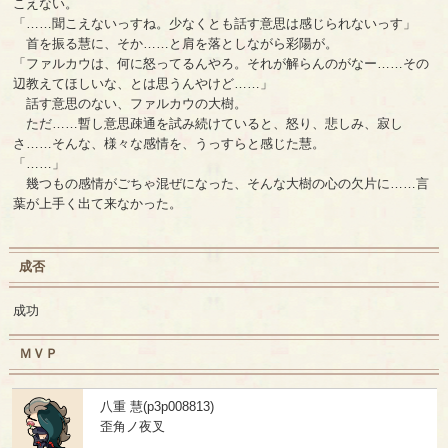
こえない。
「……聞こえないっすね。少なくとも話す意思は感じられないっす」
首を振る慧に、そか……と肩を落としながら彩陽が。
「ファルカウは、何に怒ってるんやろ。それが解らんのがなー……その
辺教えてほしいな、とは思うんやけど……」
話す意思のない、ファルカウの大樹。
ただ……暫し意思疎通を試み続けていると、怒り、悲しみ、寂し
さ……そんな、様々な感情を、うっすらと感じた慧。
「……」
幾つもの感情がごちゃ混ぜになった、そんな大樹の心の欠片に……言
葉が上手く出て来なかった。
成否
成功
ＭＶＰ
八重 慧(p3p008813)
歪角ノ夜叉