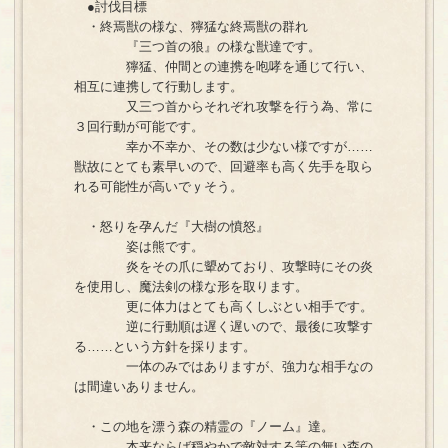
●討伐目標
・終焉獣の様な、獰猛な終焉獣の群れ
『三つ首の狼』の様な獣達です。
獰猛、仲間との連携を咆哮を通じて行い、
相互に連携して行動します。
又三つ首からそれぞれ攻撃を行う為、常に
３回行動が可能です。
幸か不幸か、その数は少ない様ですが……
獣故にとても素早いので、回避率も高く先手を取ら
れる可能性が高いでｙそう。
・怒りを孕んだ『大樹の憤怒』
姿は熊です。
炎をその爪に顰めており、攻撃時にその炎
を使用し、魔法剣の様な形を取ります。
更に体力はとても高くしぶとい相手です。
逆に行動順は遅く遅いので、最後に攻撃す
る……という方針を採ります。
一体のみではありますが、強力な相手なの
は間違いありません。
・この地を漂う森の精霊の『ノーム』達。
本来ならば穏やかで敵対する筈の無い森の