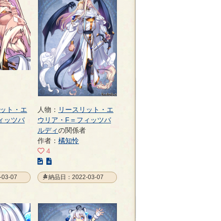
ット・エ
人物：
リースリット・エ
ィッツバ
ウリア・F＝フィッツバ
ルディ
の関係者
作者：
橘知怜
4
こ
の
03-07
納品日：2022-03-07
イ
ラ
ス
ト