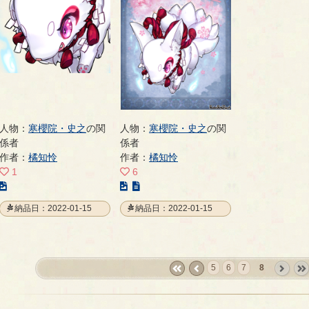
ー
ー
ー
ジ
ジ
ジ
人物：
寒櫻院・史之
の関
人物：
寒櫻院・史之
の関
係者
係者
作者：
橘知怜
作者：
橘知怜
1
6
こ
こ
の
の
納品日：2022-01-15
納品日：2022-01-15
イ
イ
ラ
ラ
ス
ス
ト
ト
5
6
7
8
の
の
«
‹
next
last
ペ
ペ
first
prev
›
»
ー
ー