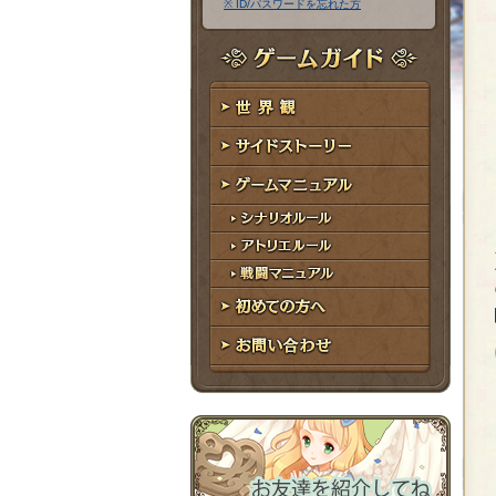
※ ID/パスワードを忘れた方
ア
ワ
ド
ー
レ
ド
ゲームガイド
ス
世界観
サイドストーリー
ゲームマニュアル
シナリオルール
アトリエルール
戦闘マニュアル
初めての方へ
お問い合わせ