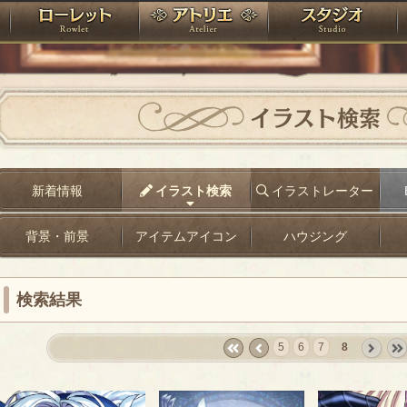
神殿
ローレット
アトリエ
raPartyProject
イラスト検索
新着情報
イラスト検索
イラストレーター
背景・前景
アイテムアイコン
ハウジング
検索結果
5
6
7
8
«
‹
next
last
first
prev
›
»