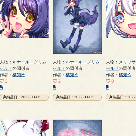
ー
ー
の
ジ
ジ
ペ
ー
ジ
人物：
ルナール・グリム
人物：
ルナール・グリム
人物：
メリッサ
ゲルデ
の関係者
ゲルデ
の関係者
ールド
の関係者
作者：
橘知怜
作者：
橘知怜
作者：
橘知怜
2
2
0
こ
こ
こ
の
の
の
納品日：2022-03-06
納品日：2022-03-06
納品日：2022-
イ
イ
イ
ラ
ラ
ラ
ス
ス
ス
ト
ト
ト
の
の
の
ペ
ペ
ペ