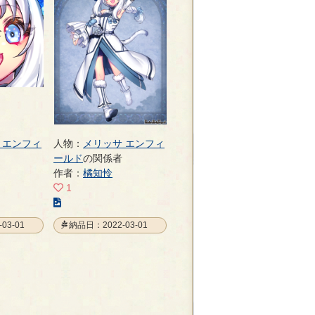
の
ペ
ー
ジ
 エンフィ
人物：
メリッサ エンフィ
ールド
の関係者
作者：
橘知怜
1
こ
の
03-01
納品日：2022-03-01
イ
ラ
ス
ト
の
ペ