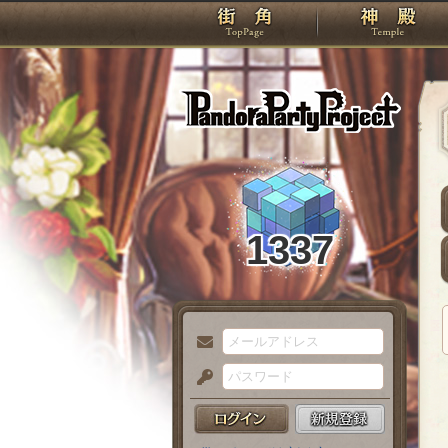
TOP
Pando
1337
メ
ー
パ
ル
ス