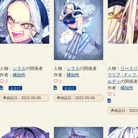
人物：
シラス
の関係者
人物：
シラス
の関係者
人物：
リースリ
作者：
橘知怜
作者：
橘知怜
ウリア・F＝フ
2
2
ルディ
の関係者
こ
こ
作者：
橘知怜
おまけ
おまけ
の
の
1
納品日：2022-05-06
納品日：2022-05-06
イ
イ
こ
ラ
ラ
の
納品日：2022-
ス
ス
イ
ト
ト
ラ
の
の
ス
ペ
ペ
ト