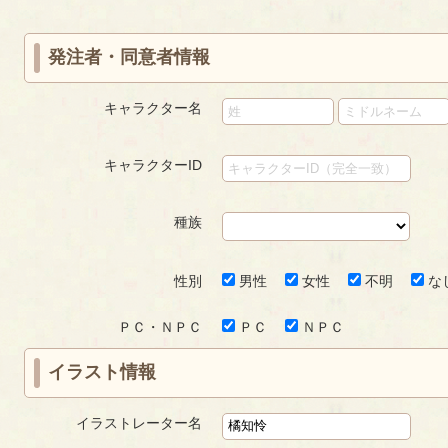
ジ
ジ
発注者・同意者情報
キャラクター名
キャラクターID
種族
性別
男性
女性
不明
な
ＰＣ・ＮＰＣ
ＰＣ
ＮＰＣ
イラスト情報
イラストレーター名