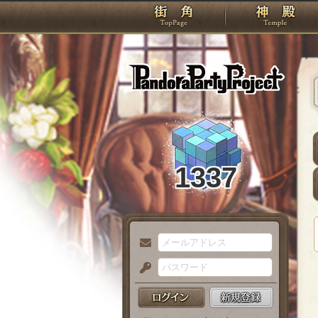
TOP
Pando
1337
メ
ー
パ
ル
ス