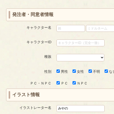
ジ
ジ
ー
ジ
発注者・同意者情報
キャラクター名
キャラクターID
種族
性別
男性
女性
不明
な
ＰＣ・ＮＰＣ
ＰＣ
ＮＰＣ
イラスト情報
イラストレーター名