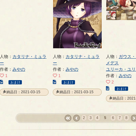
ジ
ジ
ー
ジ
人物：
カタリナ・ミュラ
人物：
カタリナ・ミュラ
人物：
ガウス・
ー
ー
メデス
作者：
みやの
作者：
みやの
ユリーカ・ユリ
1
1
作者：
みやの
こ
こ
2
おまけ
おまけ
の
の
こ
おまけ
納品日：2021-03-15
納品日：2021-03-15
イ
イ
の
納品日：2021-
ラ
ラ
イ
ス
ス
ラ
ト
ト
ス
2
3
4
5
6
7
8
の
の
ト
«
‹
nex
ペ
ペ
の
first
prev
›
ー
ー
ペ