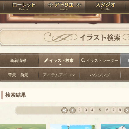
神殿
ローレット
アトリエ
raPartyProject
イラスト検索
新着情報
イラスト検索
イラストレーター
背景・前景
アイテムアイコン
ハウジング
検索結果
2
3
4
5
6
7
8
«
‹
nex
first
prev
›