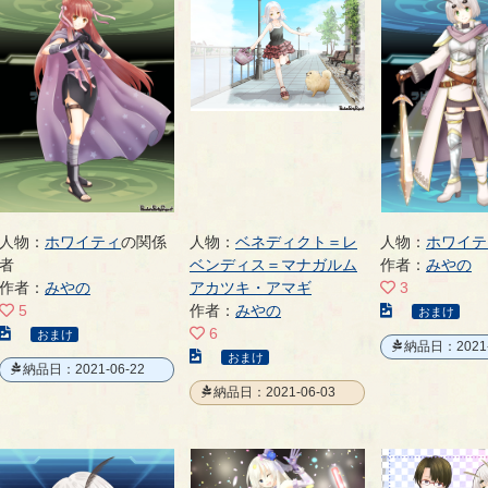
人物：
ホワイティ
の関係
人物：
ベネディクト＝レ
人物：
ホワイテ
者
ベンディス＝マナガルム
作者：
みやの
作者：
みやの
アカツキ・アマギ
3
こ
5
作者：
みやの
おまけ
こ
の
6
おまけ
納品日：2021-
の
こ
イ
おまけ
納品日：2021-06-22
イ
の
ラ
納品日：2021-06-03
ラ
イ
ス
ス
ラ
ト
ト
ス
の
の
ト
ペ