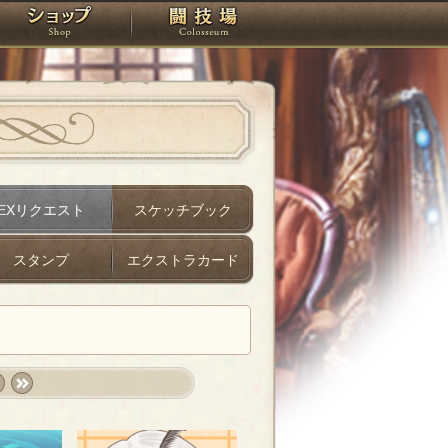
スタジオ
ショップ
闘技場
EXリクエスト
スケッチブック
スタンプ
エクストラカード
t
last
»