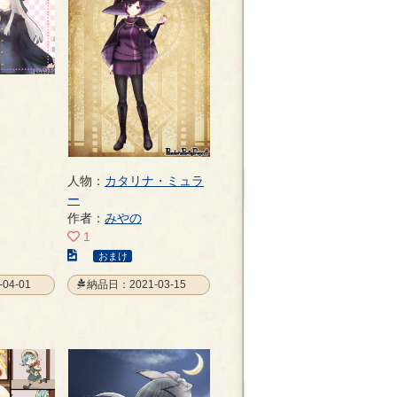
ー
ジ
人物：
カタリナ・ミュラ
ー
作者：
みやの
1
こ
おまけ
の
04-01
納品日：2021-03-15
イ
ラ
ス
ト
の
ペ