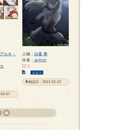
ー
ジ
アルキ・
人物：
白夜 希
作者：
みやの
カ
3
こ
おまけ
の
納品日：2021-02-23
イ
ラ
03-07
ス
ト
の
ペ
t
last
ー
»
ジ