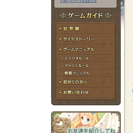
※ ID/パスワードを忘れた方
ア
ワ
ド
ー
レ
ド
ゲームガイド
ス
世界観
サイドストーリー
ゲームマニュアル
シナリオルール
アトリエルール
戦闘マニュアル
初めての方へ
お問い合わせ