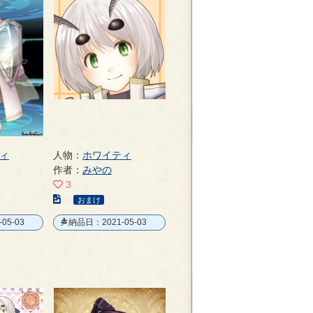
ィ
人物：
ホワイティ
作者：
みやの
3
こ
おまけ
の
05-03
納品日：2021-05-03
イ
ラ
ス
ト
の
ペ