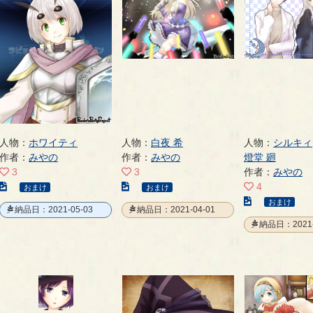
ペ
の
ー
ー
ペ
ジ
ジ
ー
ジ
人物：
ホワイティ
人物：
白夜 希
人物：
シルキィ
作者：
みやの
作者：
みやの
燈堂 廻
3
3
作者：
みやの
こ
こ
4
おまけ
おまけ
の
の
こ
おまけ
納品日：2021-05-03
納品日：2021-04-01
イ
イ
の
納品日：2021-
ラ
ラ
イ
ス
ス
ラ
ト
ト
ス
の
の
ト
ペ
ペ
の
ー
ー
ペ