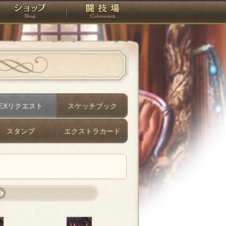
スタジオ
ショップ
闘技場
EXリクエスト
スケッチブック
スタンプ
エクストラカード
st
»