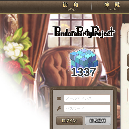
TOP
Pando
1337
メ
ー
パ
ル
ス