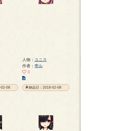
ー
ジ
人物：
ユニス
作者：
壱ル
3
こ
の
02-08
納品日：2018-02-08
イ
ラ
ス
ト
の
ペ
ー