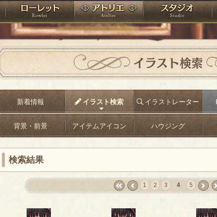
神殿
ローレット
アトリエ
raPartyProject
イラスト検索
新着情報
イラスト検索
イラストレーター
背景・前景
アイテムアイコン
ハウジング
検索結果
1
2
3
4
5
«
‹
next
la
first
prev
›