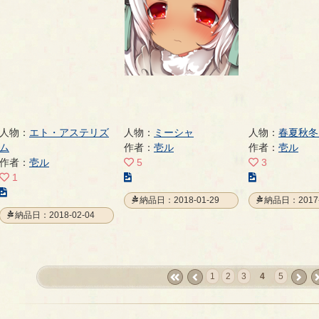
ー
ジ
ジ
ジ
人物：
エト・アステリズ
人物：
ミーシャ
人物：
春夏秋冬
ム
作者：
壱ル
作者：
壱ル
作者：
壱ル
5
3
こ
こ
1
こ
の
の
納品日：2018-01-29
納品日：2017-
の
イ
イ
納品日：2018-02-04
イ
ラ
ラ
ラ
ス
ス
ス
ト
ト
ト
の
の
1
2
3
4
5
の
ペ
ペ
«
‹
next
la
ペ
ー
ー
first
prev
›
ー
ジ
ジ