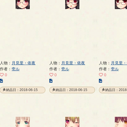
人物：
月見里・依夜
人物：
月見里・依夜
人物：
月見里・
作者：
壱ル
作者：
壱ル
作者：
壱ル
0
0
0
こ
こ
こ
の
の
の
納品日：2018-06-15
納品日：2018-06-15
納品日：2018-
イ
イ
イ
ラ
ラ
ラ
ス
ス
ス
ト
ト
ト
の
の
の
ペ
ペ
ペ