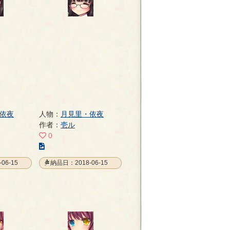
依夜
人物：
月見里・依夜
作者：
壱ル
0
こ
の
06-15
納品日：2018-06-15
イ
ラ
ス
ト
の
ペ