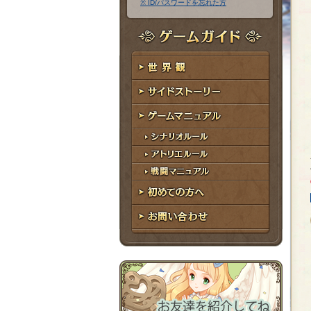
※ ID/パスワードを忘れた方
ア
ワ
ド
ー
レ
ド
ゲームガイド
ス
世界観
サイドストーリー
ゲームマニュアル
シナリオルール
アトリエルール
戦闘マニュアル
初めての方へ
お問い合わせ