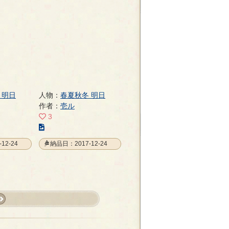
ジ
 明日
人物：
春夏秋冬 明日
作者：
壱ル
3
こ
の
12-24
納品日：2017-12-24
イ
ラ
ス
ト
の
ペ
st
ー
»
ジ