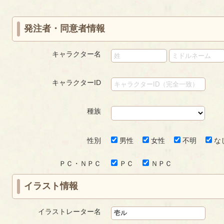
ジ
発注者・同意者情報
キャラクター名
キャラクターID
種族
性別
男性
女性
不明
な
ＰＣ・ＮＰＣ
ＰＣ
ＮＰＣ
イラスト情報
イラストレーター名