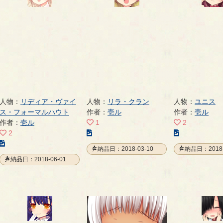
ー
ー
ー
ジ
ジ
ジ
人物：
リディア・ヴァイ
人物：
リラ・クラン
人物：
ユニス
ス・フォーマルハウト
作者：
壱ル
作者：
壱ル
作者：
壱ル
1
2
こ
こ
2
こ
の
の
納品日：2018-03-10
納品日：2018-
の
イ
イ
納品日：2018-06-01
イ
ラ
ラ
ラ
ス
ス
ス
ト
ト
ト
の
の
の
ペ
ペ
ペ
ー
ー