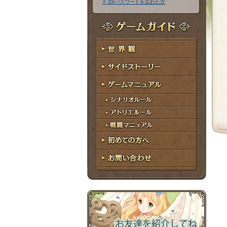
※ ID/パスワードを忘れた方
ア
ワ
ド
ー
レ
ド
ゲームガイド
ス
世界観
サイドストーリー
ゲームマニュアル
シナリオルール
アトリエルール
戦闘マニュアル
初めての方へ
お問い合わせ