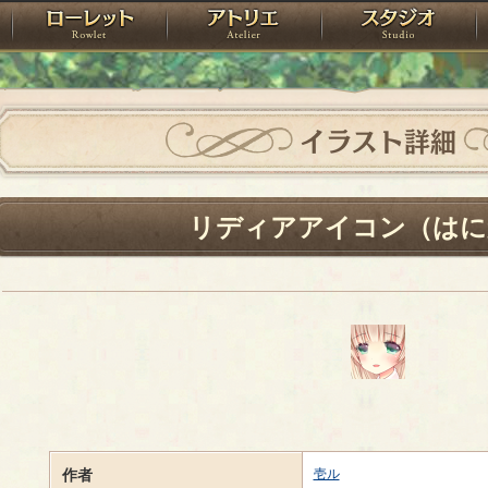
神殿
ローレット
アトリエ
raPartyProject
イラスト詳細
リディアアイコン（はに
作者
壱ル