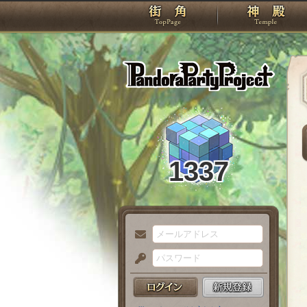
TOP
Pando
1337
メ
ー
パ
ル
ス