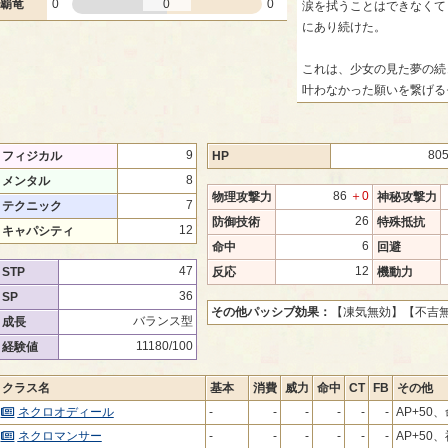
覇竜
0
0
0
涙を拭うことはできなくて
にあり続けた。
これは、少女の見た夢の続
叶わなかった願いを繋げる
9
80
フィジカル
HP
8
メンタル
86
＋0
物理攻撃力
神秘攻撃力
7
テクニック
26
防御技術
特殊抵抗
12
キャパシティ
6
命中
回避
47
12
STP
反応
機動力
36
SP
その他パッシブ効果：
【凍気無効】
【不吉
バランス型
成長
11180/100
経験値
クラス名
基本
消費
威力
命中
CT
FB
その他
ネクロオディール
-
-
-
-
-
-
AP+50
ネクロマンサー
-
-
-
-
-
-
AP+50、