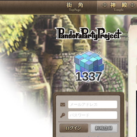
TOP
Pando
1337
メ
ー
パ
ル
ス