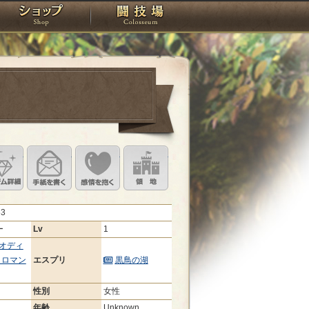
スタジオ
ショップ
闘技場
定
ル設定
アイテム詳細
手紙を書く
このキャラクターに感情を抱く
領地を見る
63
ー
Lv
1
オディ
クロマン
エスプリ
黒鳥の湖
性別
女性
年齢
Unknown