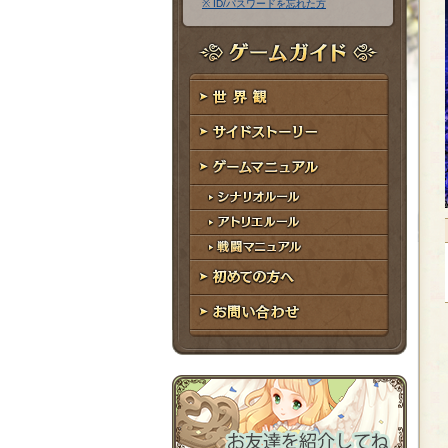
※ ID/パスワードを忘れた方
ア
ワ
ド
ー
レ
ド
ゲームガイド
ス
世界観
サイドストーリー
ゲームマニュアル
シナリオルール
アトリエルール
戦闘マニュアル
初めての方へ
お問い合わせ