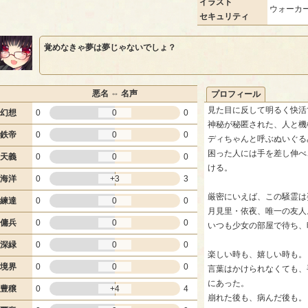
イラスト
ウォーカー
セキュリティ
覚めなきゃ夢は夢じゃないでしょ？
悪名 ⇔ 名声
プロフィール
見た目に反して明るく快活
幻想
0
0
0
神秘が秘匿された、人と機
鉄帝
0
0
0
ディちゃんと呼ぶぬいぐる
困った人には手を差し伸べ
天義
0
0
0
ける。
海洋
0
+3
3
厳密にいえば、この騒霊は
練達
0
0
0
月見里・依夜、唯一の友人
傭兵
0
0
0
いつも少女の部屋で待ち、
深緑
0
0
0
楽しい時も、嬉しい時も。
境界
0
0
0
言葉はかけられなくても、
にあった。
豊穣
0
+4
4
崩れた後も、病んだ後も。