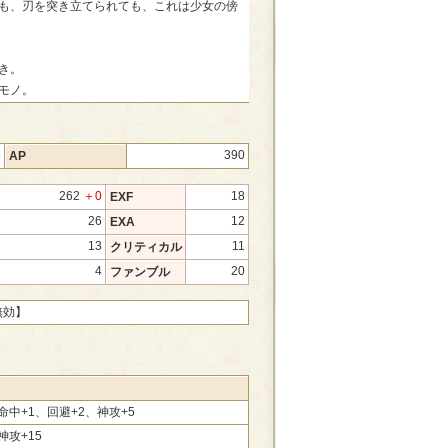
も、刃を突き立てられても、これは少女の傍
き。
モノ。
5
390
AP
262
＋0
18
EXF
26
12
EXA
13
11
クリティカル
4
20
ファンブル
無効】
、命中+1、回避+2、神攻+5
神攻+15