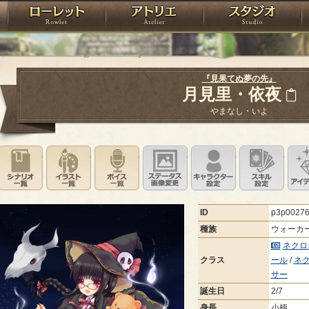
神殿
ローレット
アトリエ
raPartyProject
『見果てぬ夢の先』
月見里・依夜
やまなし・いよ
シナリオ一覧
イラスト一覧
ボイス一覧
ステータス画像変更
キャラクター設
スキ
ID
p3p0027
種族
ウォーカ
ネクロ
クラス
ール
/
ネ
サー
誕生日
2/7
身長
小柄