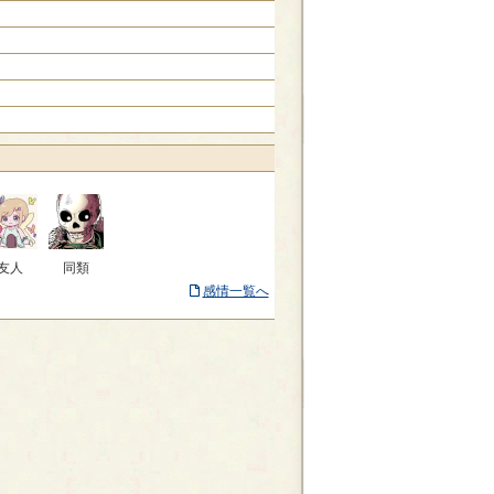
友人
同類
感情一覧へ