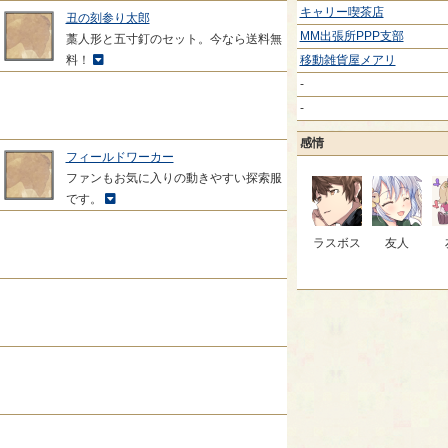
キャリー喫茶店
丑の刻参り太郎
MM出張所PPP支部
藁人形と五寸釘のセット。今なら送料無
料！
移動雑貨屋メアリ
-
-
感情
フィールドワーカー
ファンもお気に入りの動きやすい探索服
です。
ラスボス
友人