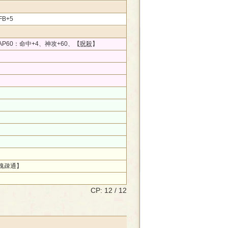
FB+5
P60：命中+4、神攻+60、【
呪殺
】
魂疎通】
CP: 12 / 12