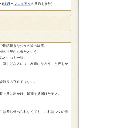
 (
詳細
+
マニュアル
の共通を参照)
で世話焼きな少女の姿の騒霊。
械の世界から来たという。
みといつも一緒。
、寂しげな人には「友達になろう」と声をか
姿通りの存在ではない。
。
時々共に出かけ、最期を見届けたモノ。
手は差し伸べられなくても、これは少女の傍