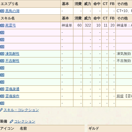
エスプリ名
基本
消費
威力
命中
CT
FB
その他
黒鳥の湖
-
-
-
-
-
-
CT+10、
スキル名
基本
消費
威力
命中
CT
FB
その他
死霊弓
神遠単
60
322
10
11
20
神遠単：A
-
-
-
-
-
-
-
-
-
-
-
-
-
-
-
凍気耐性
-
-
-
-
-
-
凍気無効
不吉耐性
-
-
-
-
-
-
不吉無効
-
-
-
-
-
-
-
-
-
-
-
-
-
-
-
-
-
-
霊魂疎通
-
-
-
-
-
-
霊魂操作
-
-
-
-
-
-
前提
【霊
-
-
-
-
-
-
スキル・コレクション
装備
コレクション
アイコン
名前
ギルド