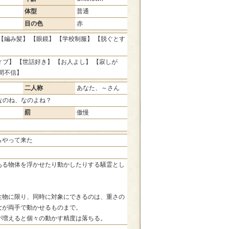
体型
普通
目の色
赤
【編み髪】 【眼鏡】 【学校制服】 【脱ぐとす
ブ】 【世話好き】 【お人よし】 【寂しが
間不信】
二人称
あなた、～さん
なのね、なのよね？
罰
傲慢
らやって来た
ある物体を浮かせたり動かしたりする騒霊とし
。
生物に限り、同時に対象にできるのは、重さの
女が両手で動かせるものまで。
が増えると個々の動かす精度は落ちる。