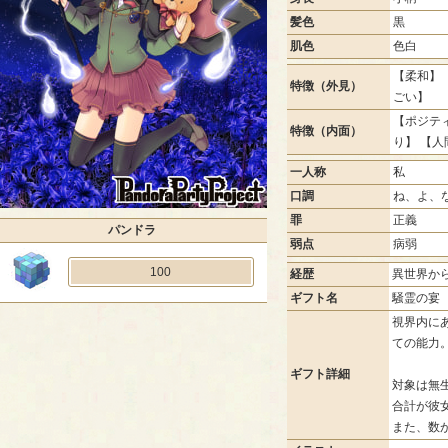
髪色
黒
肌色
色白
【柔和】 
特徴（外見）
ごい】
【ポジティ
特徴（内面）
り】 【人
一人称
私
口調
ね、よ、
罪
正義
パンドラ
弱点
病弱
100
経歴
異世界か
ギフト名
騒霊の宴
視界内に
ての能力
ギフト詳細
対象は無
合計が彼
また、数