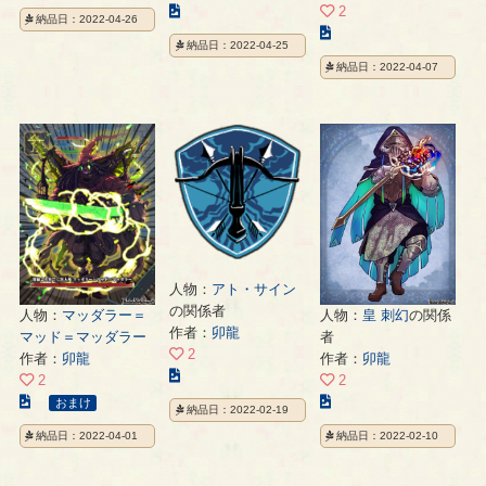
の
こ
2
納品日：2022-04-26
イ
の
こ
納品日：2022-04-25
ラ
イ
の
納品日：2022-04-07
ス
ラ
イ
ト
ス
ラ
の
ト
ス
ペ
の
ト
ー
ペ
の
ジ
ー
ペ
ジ
ー
ジ
人物：
アト・サイン
の関係者
人物：
マッダラー＝
人物：
皇 刺幻
の関係
作者：
卯龍
マッド＝マッダラー
者
2
作者：
卯龍
作者：
卯龍
こ
2
2
の
こ
こ
おまけ
納品日：2022-02-19
イ
の
の
納品日：2022-04-01
納品日：2022-02-10
ラ
イ
イ
ス
ラ
ラ
ト