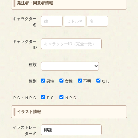
発注者・同意者情報
ジ
キャラクター
名
キャラクター
ID
種族
性別
男性
女性
不明
なし
ＰＣ・ＮＰＣ
ＰＣ
ＮＰＣ
イラスト情報
イラストレー
ター名