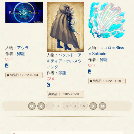
ス
ス
の
ト
ト
ペ
の
の
ー
ペ
ペ
ジ
ー
ー
ジ
ジ
人物：
アウラ
人物：
ココロ＝Bliss
作者：
卯龍
＝Solitude
人物：
バクルド・ア
2
作者：
卯龍
ルティア・ホルスウ
こ
2
ィング
の
こ
作者：
卯龍
納品日：2022-02-03
イ
の
4
納品日：2022-01-18
ラ
イ
こ
ス
ラ
の
納品日：2022-01-31
ト
ス
イ
の
ト
ラ
1
2
3
4
5
ペ
の
ス
ー
ペ
« first
‹
next ›
last »
ト
ジ
ー
prev
の
ジ
ペ
ー