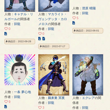
人物：
澄原 晴陽
作者：
卯龍
人物：
キャナル・リ
人物：
マカライト・
5
ルガール
の関係者
ヴェンデッタ・カロ
こ
作者：
卯龍
メロス
の関係者
の
0
作者：
卯龍
納品日：2022-06-01
イ
こ
0
ラ
の
こ
納品日：2022-09-28
ス
イ
の
納品日：2022-07-17
ト
ラ
イ
の
ス
ラ
ペ
ト
ス
ー
の
ト
ジ
ペ
の
ー
ペ
ジ
ー
ジ
人物：
一条 夢心地
作者：
卯龍
人物：
鵜来巣 冥夜
人物：
エクレア
の関
9
作者：
卯龍
係者
こ
3
作者：
卯龍