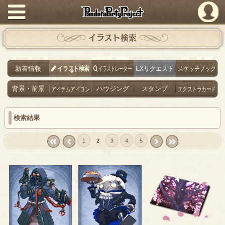
PandoraPartyProject
イラスト検索
新着情報
イラスト検索
イラストレーター
EXリクエスト
スケッチブック
背景・前景
アイテムアイコン
ハウジング
スタンプ
エクストラカード
検索結果
1
2
3
4
5
« first
‹
next ›
last »
prev