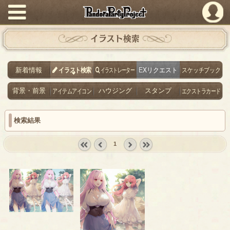
PandoraPartyProject
イラスト検索
新着情報
イラスト検索
イラストレーター
EXリクエスト
スケッチブック
背景・前景
アイテムアイコン
ハウジング
スタンプ
エクストラカード
検索結果
1
« first
‹
next ›
last »
prev