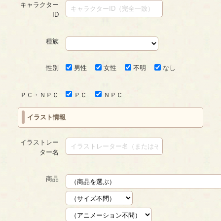
キャラクター
ID
種族
性別
男性
女性
不明
なし
ＰＣ・ＮＰＣ
ＰＣ
ＮＰＣ
イラスト情報
イラストレー
ター名
商品