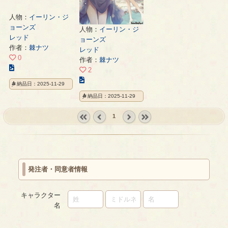
人物：
イーリン・ジ
ョーンズ
人物：
イーリン・ジ
レッド
ョーンズ
作者：
棘ナツ
レッド
0
作者：
棘ナツ
こ
2
の
こ
納品日：2025-11-29
イ
の
納品日：2025-11-29
ラ
イ
ス
ラ
1
ト
ス
の
« first
‹
next ›
last »
ト
ペ
prev
の
ー
ペ
ジ
ー
発注者・同意者情報
ジ
キャラクター
名