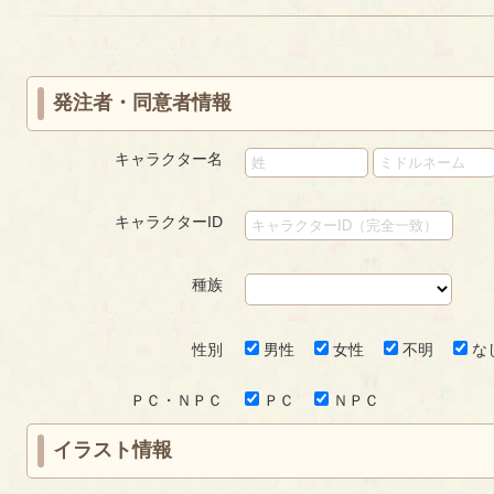
«
‹
next
last
ペ
ペ
first
prev
›
»
ー
ー
ジ
ジ
発注者・同意者情報
キャラクター名
キャラクターID
種族
性別
男性
女性
不明
な
ＰＣ・ＮＰＣ
ＰＣ
ＮＰＣ
イラスト情報