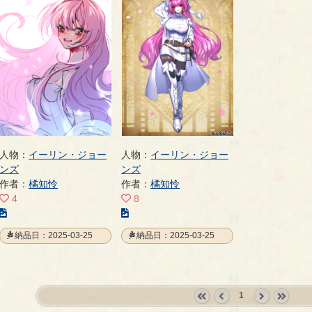
人物：
イーリン・ジョー
人物：
イーリン・ジョー
ンズ
ンズ
作者：
橘知怜
作者：
橘知怜
4
8
こ
こ
の
の
納品日：2025-03-25
納品日：2025-03-25
イ
イ
ラ
ラ
ス
ス
ト
ト
1
の
の