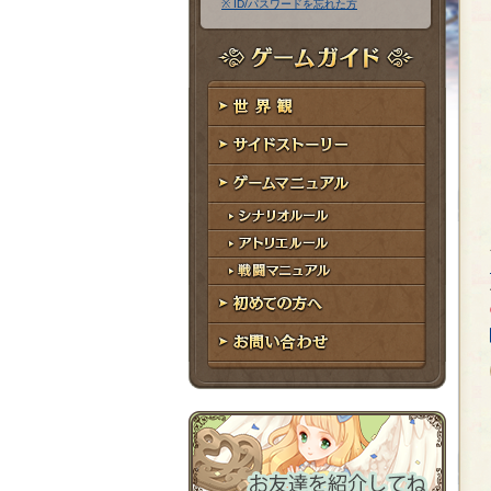
※ ID/パスワードを忘れた方
ア
ワ
ド
ー
レ
ド
ゲームガイド
ス
世界観
サイドストーリー
ゲームマニュアル
シナリオルール
アトリエルール
戦闘マニュアル
初めての方へ
お問い合わせ