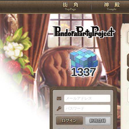
TOP
Pando
1337
メ
ー
パ
ル
ス