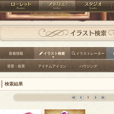
神殿
ローレット
アトリエ
raPartyProject
イラスト検索
新着情報
イラスト検索
イラストレーター
背景・前景
アイテムアイコン
ハウジング
検索結果
1
«
‹
next
last
first
prev
›
»