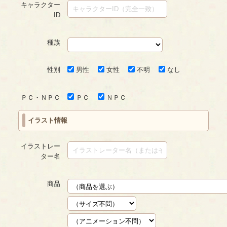
キャラクター
ID
種族
性別
男性
女性
不明
なし
ＰＣ・ＮＰＣ
ＰＣ
ＮＰＣ
イラスト情報
イラストレー
ター名
商品