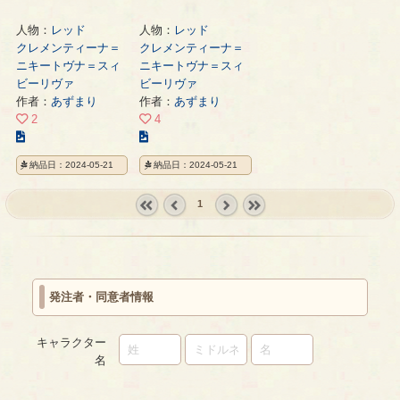
人物：
レッド
人物：
レッド
クレメンティーナ＝
クレメンティーナ＝
ニキートヴナ＝スィ
ニキートヴナ＝スィ
ビーリヴァ
ビーリヴァ
作者：
あずまり
作者：
あずまり
2
4
こ
こ
の
の
納品日：2024-05-21
納品日：2024-05-21
イ
イ
ラ
ラ
1
ス
ス
ト
ト
« first
‹
next ›
last »
の
の
prev
ペ
ペ
ー
ー
発注者・同意者情報
ジ
ジ
キャラクター
名