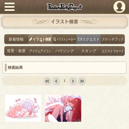
PandoraPartyProject
イラスト検索
新着情報
イラスト検索
イラストレーター
EXリクエスト
スケッチブック
背景・前景
アイテムアイコン
ハウジング
スタンプ
エクストラカード
検索結果
1
« first
‹
next ›
last »
prev