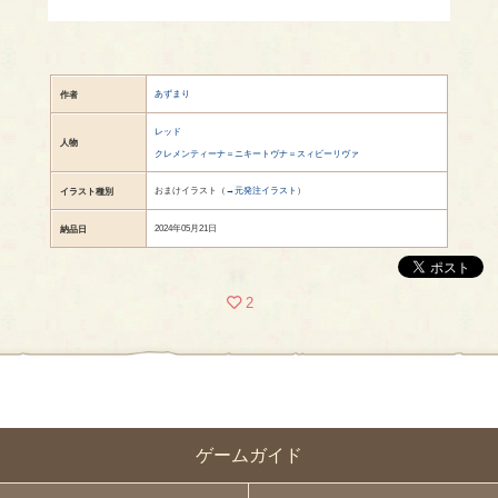
あずまり
作者
レッド
人物
クレメンティーナ＝ニキートヴナ＝スィビーリヴァ
おまけイラスト（
→元発注イラスト
）
イラスト種別
2024年05月21日
納品日
2
ゲームガイド