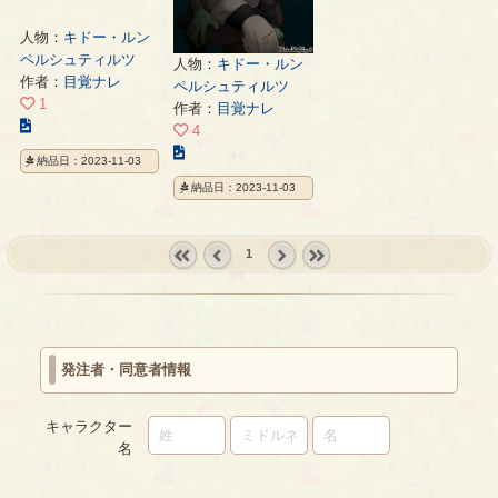
人物：
キドー・ルン
ペルシュティルツ
人物：
キドー・ルン
作者：
目覚ナレ
ペルシュティルツ
1
作者：
目覚ナレ
こ
4
の
こ
納品日：2023-11-03
イ
の
納品日：2023-11-03
ラ
イ
ス
ラ
ト
ス
1
の
ト
ペ
« first
‹
next ›
last »
の
ー
prev
ペ
ジ
ー
ジ
発注者・同意者情報
キャラクター
名