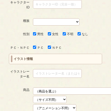
キャラクター
ID
種族
性別
男性
女性
不明
なし
ＰＣ・ＮＰＣ
ＰＣ
ＮＰＣ
イラスト情報
イラストレー
ター名
商品