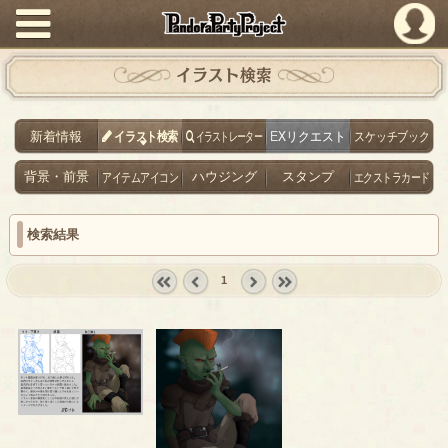
PandoraPartyProject
イラスト検索
新着情報
イラスト検索
イラストレーター
EXリクエスト
スケッチブック
背景・前景
アイテムアイコン
ハウジング
スタンプ
エクストラカード
検索結果
1
« first
‹
next ›
last »
prev