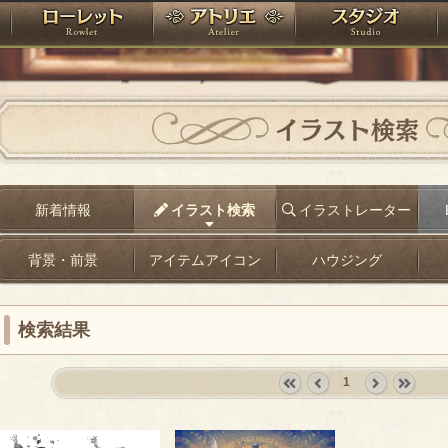
神殿
ローレット
アトリエ
raPartyProject
イラスト検索
新着情報
イラスト検索
イラストレーター
背景・前景
アイテムアイコン
ハウジング
検索結果
1
«
‹
next
last
first
prev
›
»