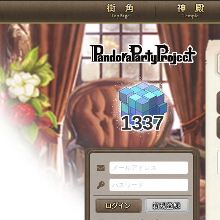
TOP
Pando
1337
メ
ー
パ
ル
ス