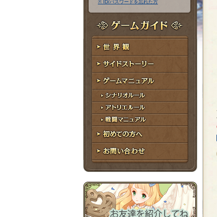
※ ID/パスワードを忘れた方
ア
ワ
ド
ー
レ
ド
ゲームガイド
ス
世界観
サイドストーリー
ゲームマニュアル
シナリオルール
アトリエルール
戦闘マニュアル
初めての方へ
お問い合わせ