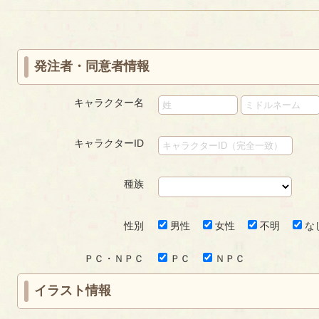
«
‹
next
last
ー
ー
first
prev
›
»
ジ
ジ
発注者・同意者情報
キャラクター名
キャラクターID
種族
性別
男性
女性
不明
な
ＰＣ・ＮＰＣ
ＰＣ
ＮＰＣ
イラスト情報