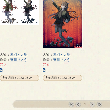
人物：
赤羽・大地
人物：
赤羽・大地
作者：
蒼川りょう
作者：
蒼川りょう
2
5
こ
こ
の
の
納品日：2023-05-24
納品日：2023-05-24
イ
イ
ラ
ラ
ス
ス
ト
ト
の
の
1
ペ
ペ