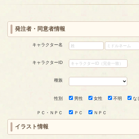
«
‹
next
last
ー
ー
first
prev
›
»
ジ
ジ
発注者・同意者情報
キャラクター名
キャラクターID
種族
性別
男性
女性
不明
な
ＰＣ・ＮＰＣ
ＰＣ
ＮＰＣ
イラスト情報