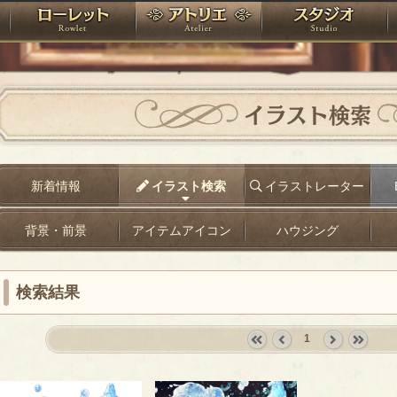
神殿
ローレット
アトリエ
raPartyProject
イラスト検索
新着情報
イラスト検索
イラストレーター
背景・前景
アイテムアイコン
ハウジング
検索結果
1
«
‹
next
last
first
prev
›
»