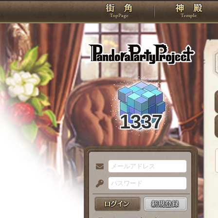
TOP
Pando
1337
メ
ー
パ
ル
ス