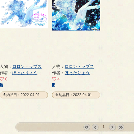
人物：
ロロン・ラプス
人物：
ロロン・ラプス
作者：
ほったりょう
作者：
ほったりょう
0
4
こ
こ
の
の
納品日：2022-04-01
納品日：2022-04-01
イ
イ
ラ
ラ
ス
ス
ト
ト
の
の
1
ペ
ペ