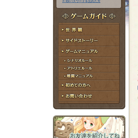
※ ID/パスワードを忘れた方
ア
ワ
ド
ー
レ
ド
ゲームガイド
ス
世界観
サイドストーリー
ゲームマニュアル
シナリオルール
アトリエルール
戦闘マニュアル
初めての方へ
お問い合わせ