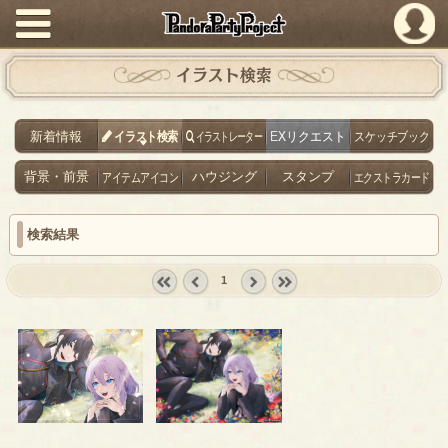
PandoraPartyProject
イラスト検索
新着情報
イラスト検索
イラストレーター
EXリクエスト
スケッチブック
背景・前景
アイテムアイコン
ハウジング
スタンプ
エクストラカード
検索結果
1
« first
‹
next ›
last »
prev