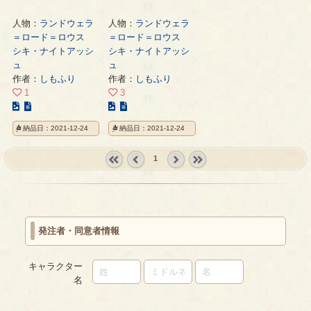
人物：
ランドウェラ
人物：
ランドウェラ
＝ロード＝ロウス
＝ロード＝ロウス
シキ・ナイトアッシ
シキ・ナイトアッシ
ュ
ュ
作者：
しもふり
作者：
しもふり
1
3
こ
こ
の
の
納品日：2021-12-24
納品日：2021-12-24
イ
イ
ラ
ラ
1
ス
ス
ト
ト
« first
‹
next ›
last »
の
の
prev
ペ
ペ
ー
ー
発注者・同意者情報
ジ
ジ
キャラクター
名