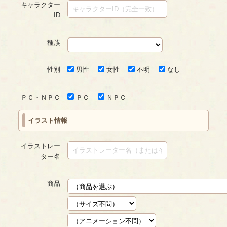
キャラクター
ID
種族
性別
男性
女性
不明
なし
ＰＣ・ＮＰＣ
ＰＣ
ＮＰＣ
イラスト情報
イラストレー
ター名
商品