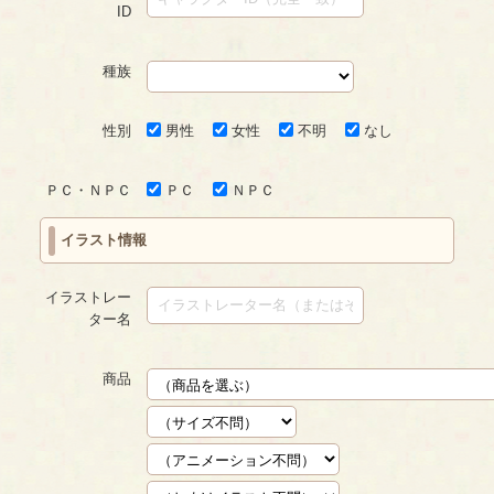
ID
種族
性別
男性
女性
不明
なし
ＰＣ・ＮＰＣ
ＰＣ
ＮＰＣ
イラスト情報
イラストレー
ター名
商品