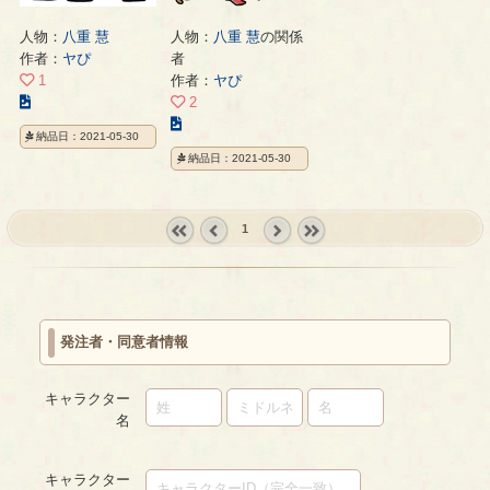
人物：
八重 慧
人物：
八重 慧
の関係
作者：
ヤぴ
者
1
作者：
ヤぴ
こ
2
の
こ
納品日：2021-05-30
イ
の
納品日：2021-05-30
ラ
イ
ス
ラ
ト
ス
1
の
ト
ペ
の
« first
‹
next ›
last »
ー
ペ
prev
ジ
ー
ジ
発注者・同意者情報
キャラクター
名
キャラクター