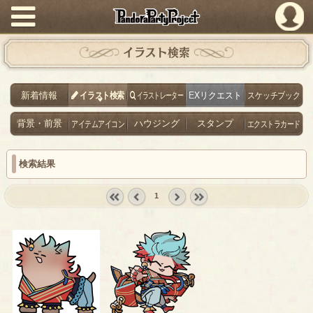
PandoraPartyProject
イラスト検索
新着情報
イラスト検索
イラストレーター
EXリクエスト
スケッチブック
背景・前景
アイテムアイコン
ハウジング
スタンプ
エクストラカード
検索結果
1
« first
‹
next ›
last »
prev