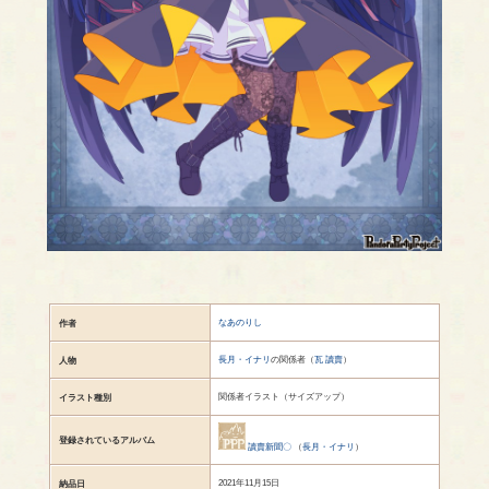
なあのりし
作者
長月・イナリ
の関係者（
瓦 讀賣
）
人物
関係者イラスト（サイズアップ）
イラスト種別
登録されているアルバム
讀賣新聞〇
（
長月・イナリ
）
2021年11月15日
納品日