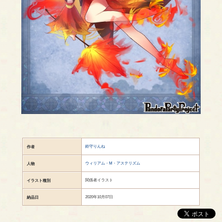
鈴守りんね
作者
ウィリアム・M・アステリズム
人物
関係者イラスト
イラスト種別
2020年10月07日
納品日