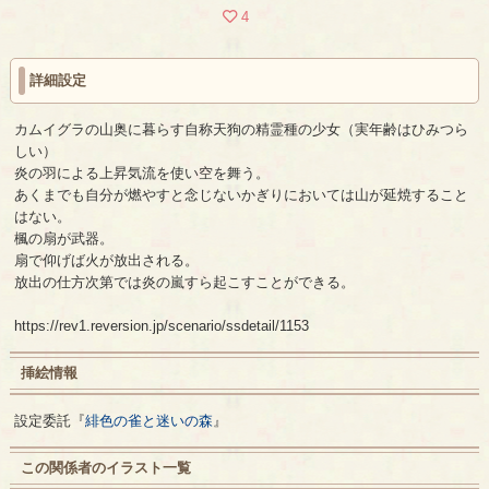
4
詳細設定
カムイグラの山奥に暮らす自称天狗の精霊種の少女（実年齢はひみつら
しい）
炎の羽による上昇気流を使い空を舞う。
あくまでも自分が燃やすと念じないかぎりにおいては山が延焼すること
はない。
楓の扇が武器。
扇で仰げば火が放出される。
放出の仕方次第では炎の嵐すら起こすことができる。
https://rev1.reversion.jp/scenario/ssdetail/1153
挿絵情報
設定委託『
緋色の雀と迷いの森
』
この関係者のイラスト一覧