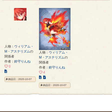
人物：
ウィリアム・
M・アステリズム
の
人物：
ウィリアム・
関係者
M・アステリズム
の
作者：
鈴守りんね
関係者
0
作者：
鈴守りんね
こ
4
の
こ
納品日：2020-10-07
イ
の
納品日：2020-10-07
ラ
イ
ス
ラ
ト
ス
の
ト
ペ
の
ー