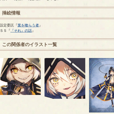
挿絵情報
設定委託『
業を喰らう者
』
ＳＳ『
『それ』の話
』
この関係者のイラスト一覧