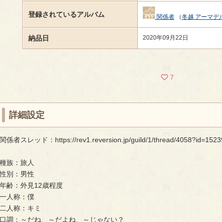
登録されているアルバム
関係者
（
冬越 アーマデ
納品日
2020年09月22日
7
詳細設定
関係者スレッド：https://rev1.reversion.jp/guild/1/thread/4058?id=1523
種族：旅人
性別：男性
年齢：外見12歳程度
一人称：僕
二人称：キミ
口調：～だね、～だよね、～じゃない？