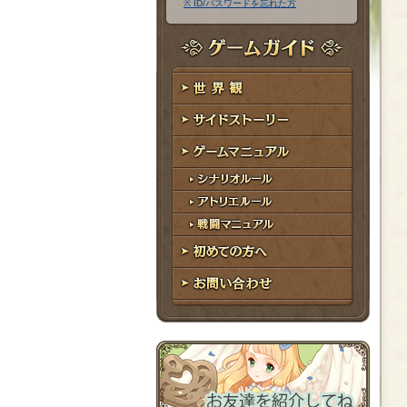
※ ID/パスワードを忘れた方
ア
ワ
ド
ー
レ
ド
ゲームガイド
ス
世界観
サイドストーリー
ゲームマニュアル
シナリオルール
アトリエルール
戦闘マニュアル
初めての方へ
お問い合わせ