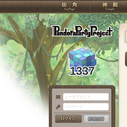
TOP
Pando
1337
メ
ー
パ
ル
ス