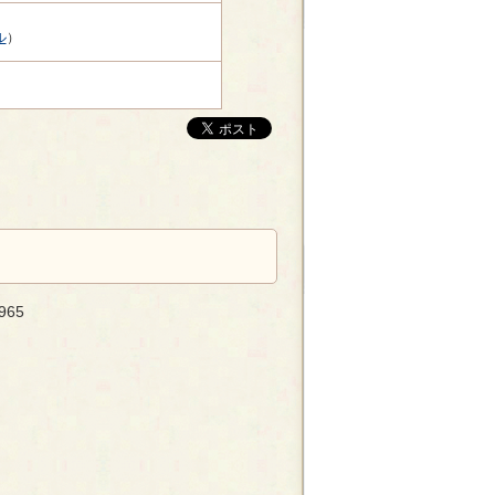
ル
）
965