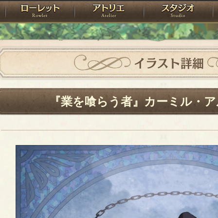
神殿
ローレット
アトリエ
raPartyProject
イラスト詳細
『業を喰らう者』カーミル・ア