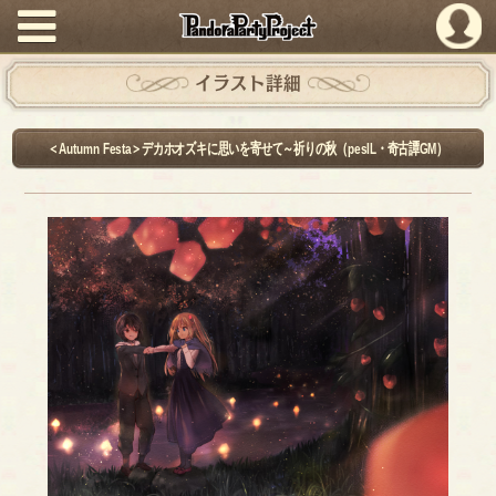
PandoraPartyProject
イラスト詳細
＜Autumn Festa＞デカホオズキに思いを寄せて～祈りの秋（pesIL・奇古譚GM）