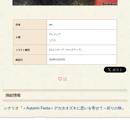
pes
作者
アレクシア
人物
シラス
2人ピンナップ（サイズアップ）
イラスト種別
2018年11月07日
納品日
11
挿絵情報
シナリオ『
＜Autumn Festa＞デカホオズキに思いを寄せて～祈りの秋
』