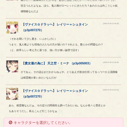
確かに……奴隷商人いたからな。あるとは思うんだが……やたら大々的っていうか、
目立つんだよなぁ。ほら、鬼人種がローレットにきただろ？あの人らは向こうじゃ奴
隷階級なんだよ
[2020-07-09 21:56:30]
【
ヴァイス☆ドラッヘ
】
レイリー
＝
シュタイン
（
p3p007270
）
（それを聞いて少し驚き、いぶかしげに）
つまり、鬼人種よりも現地の人たちの方が強いの？それとも、数とかの問題なの？
（と、鉄帝らしい考え方に基づき、強い方が偉い論理で話す）
[2020-07-09 21:59:30]
【
貴女達の為に
】
天之空
・
ミーナ
（
p3p005003
）
さてねぇ。その辺はまだわからねぇや。とりあえず政治仕切ってるっつーか上流階級
は精霊種が多いみたいなんだが
[2020-07-09 22:04:22]
【
ヴァイス☆ドラッヘ
】
レイリー
＝
シュタイン
（
p3p007270
）
あら、精霊種なんだぁ、その辺りの関係性も調べてみたいね。なんか色々と歴史とか
もありそうだし。私もこんど行こうかなぁ
キャラクターを選択してください。