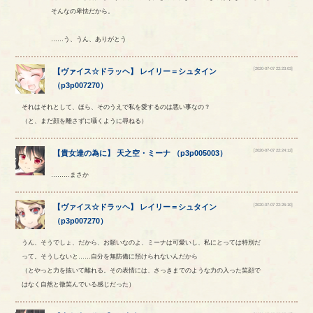
そんなの卑怯だから。
……う、うん、ありがとう
[2020-07-07 22:23:03]
【
ヴァイス☆ドラッヘ
】
レイリー
＝
シュタイン
（
p3p007270
）
それはそれとして、ほら、そのうえで私を愛するのは悪い事なの？
（と、まだ顔を離さずに囁くように尋ねる）
[2020-07-07 22:24:12]
【
貴女達の為に
】
天之空
・
ミーナ
（
p3p005003
）
………まさか
[2020-07-07 22:26:10]
【
ヴァイス☆ドラッヘ
】
レイリー
＝
シュタイン
（
p3p007270
）
うん、そうでしょ、だから、お願いなのよ、ミーナは可愛いし、私にとっては特別だ
って。そうしないと……自分を無防備に預けられないんだから
（とやっと力を抜いて離れる。その表情には、さっきまでのような力の入った笑顔で
はなく自然と微笑んでいる感じだった）