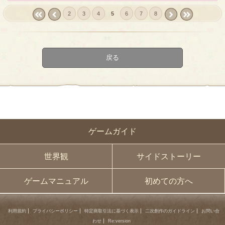
2
3
4
5
6
7
8
« first
‹
next ›
last »
prev
戻る
ゲームガイド
世界観
サイドストーリー
ゲームマニュアル
初めての方へ
利用規約
プライバシーポリシー
特定商取引法に基づく表示
二次創作のガイドライン
お問い合
わせ
Re:version