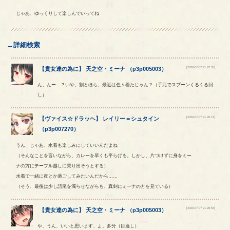
じゃあ、ゆっくりして楽しんでいってね
→詳細検索
[2020-07-07 21:22:35]
【
貴女達の為に
】
天之空
・
ミーナ
（
p3p005003
）
ん、んー…？いや、割とほら、最近は色々着たじゃん？（手元でスプーンくるくる回
し）
[2020-07-07 21:26:13]
【
ヴァイス☆ドラッヘ
】
レイリー
＝
シュタイン
（
p3p007270
）
うん、じゃあ、水着も楽しみにしていいんだよね
（そんなことを言いながら、カレーを早くも平らげる。しかし、片づけずに身をミー
ナの方にテーブル越しに乗り出そうとする）
水着で一緒に夜とか過ごしてみたいんだから……
（そう、最後は少し語尾を濁らせながらも、真剣にミーナの方を見ている）
[2020-07-07 21:26:54]
【
貴女達の為に
】
天之空
・
ミーナ
（
p3p005003
）
や、うん、いいと思います、よ。多分（目逸し）