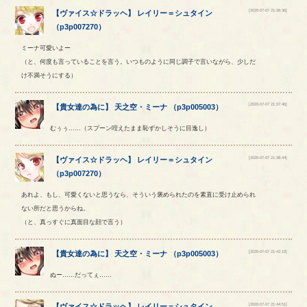
[2020-07-07 21:36:36]
【
ヴァイス☆ドラッヘ
】
レイリー
＝
シュタイン
（
p3p007270
）
ミーナ可愛いよー
（と、何度も言っていることを言う。いつものように同じ調子で言いながら、少しだ
け不満そうにする）
[2020-07-07 21:37:46]
【
貴女達の為に
】
天之空
・
ミーナ
（
p3p005003
）
むぅぅ……（スプーン咥えたまま恥ずかしそうに目逸し）
[2020-07-07 21:38:44]
【
ヴァイス☆ドラッヘ
】
レイリー
＝
シュタイン
（
p3p007270
）
あれよ、もし、可愛くないと思うなら、そういう褒められたのを素直に受け止められ
ない所だと思うからね。
（と、真っすぐに真面目な顔で言う）
[2020-07-07 21:42:10]
【
貴女達の為に
】
天之空
・
ミーナ
（
p3p005003
）
ぬー……だってぇ……
[2020-07-07 21:44:51]
【
ヴァイス☆ドラッヘ
】
レイリー
＝
シュタイン