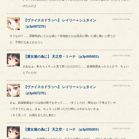
けたんだよ
[2020-07-09 21:45:08]
【
ヴァイス☆ドラッヘ
】
レイリー
＝
シュタイン
（
p3p007270
）
そうなの？……雰囲気的にどんな感じ？排他的とかは流石に聞いた感じ無いと思うけ
ど、不穏だなあとおもうし
[2020-07-09 21:46:28]
【
貴女達の為に
】
天之空
・
ミーナ
（
p3p005003
）
さあなぁ。私もちょろっと見て回っただけだし……奴隷制度あったりとかで、ちょい
とアレだが
[2020-07-09 21:51:18]
【
ヴァイス☆ドラッヘ
】
レイリー
＝
シュタイン
（
p3p007270
）
まぁ、奴隷制度あたりは他の国でもやって……（すこしだけ、間をおいて考えて）や
ってそうだしねぇ。まぁ、ちょろっと回っただけ時じゃわからないかぁ
（そう言って、お酒をまた少し飲む）
[2020-07-09 21:53:23]
【
貴女達の為に
】
天之空
・
ミーナ
（
p3p005003
）