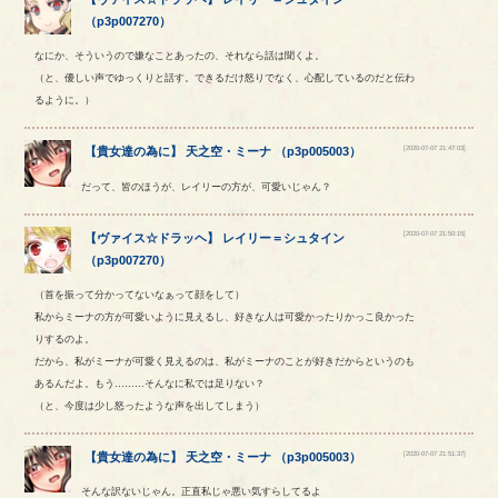
（
p3p007270
）
なにか、そういうので嫌なことあったの、それなら話は聞くよ。
（と、優しい声でゆっくりと話す。できるだけ怒りでなく、心配しているのだと伝わ
るように。）
[2020-07-07 21:47:03]
【
貴女達の為に
】
天之空
・
ミーナ
（
p3p005003
）
だって、皆のほうが、レイリーの方が、可愛いじゃん？
[2020-07-07 21:50:15]
【
ヴァイス☆ドラッヘ
】
レイリー
＝
シュタイン
（
p3p007270
）
（首を振って分かってないなぁって顔をして）
私からミーナの方が可愛いように見えるし、好きな人は可愛かったりかっこ良かった
りするのよ。
だから、私がミーナが可愛く見えるのは、私がミーナのことが好きだからというのも
あるんだよ。もう………そんなに私では足りない？
（と、今度は少し怒ったような声を出してしまう）
[2020-07-07 21:51:37]
【
貴女達の為に
】
天之空
・
ミーナ
（
p3p005003
）
そんな訳ないじゃん。正直私じゃ悪い気すらしてるよ