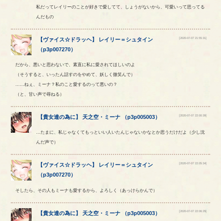
私だってレイリーのことが好きで愛してて、しょうがないから、可愛いって思ってる
んだもの
[2020-07-07 21:55:31]
【
ヴァイス☆ドラッヘ
】
レイリー
＝
シュタイン
（
p3p007270
）
だから、悪いと思わないで、素直に私に愛されてほしいのよ
（そうすると、いったん話すのをやめて、妖しく微笑んで）
……ねぇ、ミーナ？私のこと愛するのって悪いの？
（と、甘い声で尋ねる）
[2020-07-07 22:00:39]
【
貴女達の為に
】
天之空
・
ミーナ
（
p3p005003
）
…たまに、私じゃなくてもっといい人いたんじゃないかなとか思うだけだよ（少し沈
んだ声で）
[2020-07-07 22:05:34]
【
ヴァイス☆ドラッヘ
】
レイリー
＝
シュタイン
（
p3p007270
）
そしたら、その人もミーナも愛するから、よろしく（あっけらかんで）
[2020-07-07 22:06:29]
【
貴女達の為に
】
天之空
・
ミーナ
（
p3p005003
）