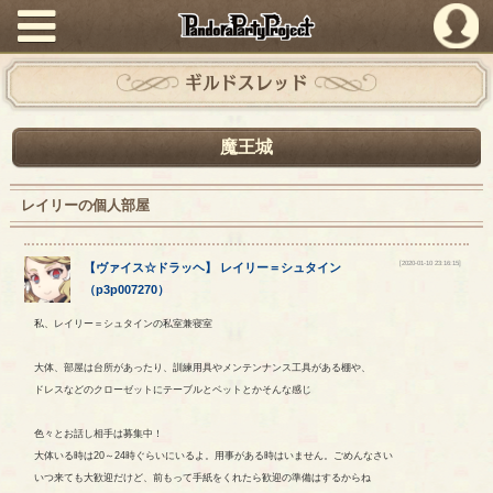
PandoraPartyProject
ギルドスレッド
魔王城
レイリーの個人部屋
[2020-01-10 23:16:15]
【
ヴァイス☆ドラッヘ
】
レイリー
＝
シュタイン
（
p3p007270
）
私、レイリー＝シュタインの私室兼寝室
大体、部屋は台所があったり、訓練用具やメンテンナンス工具がある棚や、
ドレスなどのクローゼットにテーブルとベットとかそんな感じ
色々とお話し相手は募集中！
大体いる時は20～24時ぐらいにいるよ。用事がある時はいません。ごめんなさい
いつ来ても大歓迎だけど、前もって手紙をくれたら歓迎の準備はするからね