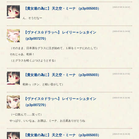
[2020-07-09 21:16:57]
【
貴女達の為に
】
天之空
・
ミーナ
（
p3p005003
）
ん、そうだなー
[2020-07-09 21:24:53]
【
ヴァイス☆ドラッヘ
】
レイリー
＝
シュタイン
（
p3p007270
）
（そのまま、日本酒をグラスに注ぎ始めて、１杯をミーナにわたして）
それじゃあ、乾杯！
（とグラスを軽くぶつけようとする）
[2020-07-09 21:27:51]
【
貴女達の為に
】
天之空
・
ミーナ
（
p3p005003
）
乾杯っ（チン、と軽い音がして）
[2020-07-09 21:31:06]
【
ヴァイス☆ドラッヘ
】
レイリー
＝
シュタイン
（
p3p007270
）
（一口飲んで……笑って）
やっぱり、いいなぁ、お酒は。ミーナ、お土産ありがとうね
[2020-07-09 21:33:33]
【
貴女達の為に
】
天之空
・
ミーナ
（
p3p005003
）