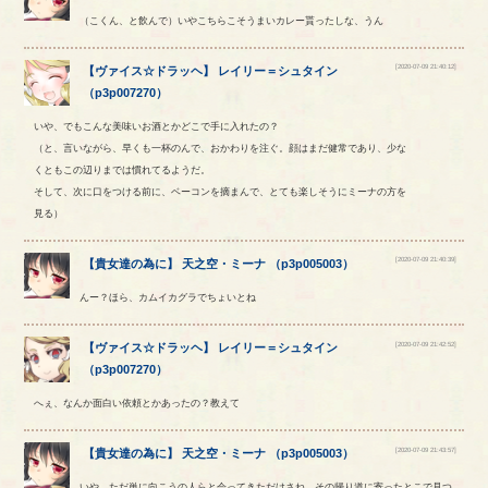
（こくん、と飲んで）いやこちらこそうまいカレー貰ったしな、うん
[2020-07-09 21:40:12]
【
ヴァイス☆ドラッヘ
】
レイリー
＝
シュタイン
（
p3p007270
）
いや、でもこんな美味いお酒とかどこで手に入れたの？
（と、言いながら、早くも一杯のんで、おかわりを注ぐ。顔はまだ健常であり、少な
くともこの辺りまでは慣れてるようだ。
そして、次に口をつける前に、ベーコンを摘まんで、とても楽しそうにミーナの方を
見る）
[2020-07-09 21:40:39]
【
貴女達の為に
】
天之空
・
ミーナ
（
p3p005003
）
んー？ほら、カムイカグラでちょいとね
[2020-07-09 21:42:52]
【
ヴァイス☆ドラッヘ
】
レイリー
＝
シュタイン
（
p3p007270
）
へぇ、なんか面白い依頼とかあったの？教えて
[2020-07-09 21:43:57]
【
貴女達の為に
】
天之空
・
ミーナ
（
p3p005003
）
いや、ただ単に向こうの人らと会ってきただけさね。その帰り道に寄ったとこで見つ