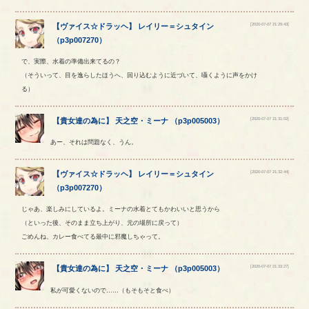
[2020-07-07 21:29:43]
【
ヴァイス☆ドラッヘ
】
レイリー
＝
シュタイン
（
p3p007270
）
で、実際、水着の準備出来てるの？
（そういって、目を逸らしたほうへ、回り込むように近づいて、囁くように声をかけ
る）
[2020-07-07 21:31:02]
【
貴女達の為に
】
天之空
・
ミーナ
（
p3p005003
）
あー、それは問題なく、うん。
[2020-07-07 21:32:44]
【
ヴァイス☆ドラッヘ
】
レイリー
＝
シュタイン
（
p3p007270
）
じゃあ、楽しみにしているよ。ミーナの水着とてもかわいいと思うから
（といった後、そのまま立ち上がり、元の場所に戻って）
ごめんね、カレー食べてる最中に邪魔しちゃって。
[2020-07-07 21:33:27]
【
貴女達の為に
】
天之空
・
ミーナ
（
p3p005003
）
私が可愛くないので……（もそもそと食べ）