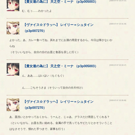
[2020-07-07 22:27:17]
【
貴女達の為に
】
天之空
・
ミーナ
（
p3p005003
）
む、むぅ……わかったよ
[2020-07-07 22:31:24]
【
ヴァイス☆ドラッヘ
】
レイリー
＝
シュタイン
（
p3p007270
）
よかった。あ、カレー食べてね。其れまでにお酒の用意するから。今日は帰さないか
らね
（そういいながら、自分の分のお皿と食器を戻しに行く）
[2020-07-07 22:33:17]
【
貴女達の為に
】
天之空
・
ミーナ
（
p3p005003
）
ん、ああ……はいはい（もぐもぐ）
ん……ごちそうさま（そういって自分の分片付け）
[2020-07-07 22:35:06]
【
ヴァイス☆ドラッヘ
】
レイリー
＝
シュタイン
（
p3p007270
）
あ、皿洗いとかやっておくから、うーんと、じゃあ、グラスだけ用意してくれる？
（といいながら、お皿を洗い始める。金属の手で洗ってもサビたりとかそういうこと
はなさそうで、慣れた手つきで、家事を行う）