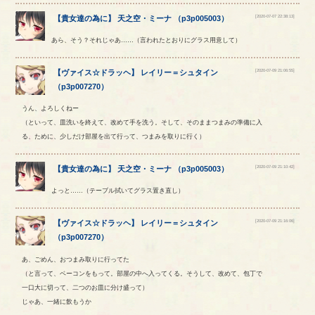
[2020-07-07 22:38:13]
【
貴女達の為に
】
天之空
・
ミーナ
（
p3p005003
）
あら、そう？それじゃあ……（言われたとおりにグラス用意して）
[2020-07-09 21:06:55]
【
ヴァイス☆ドラッヘ
】
レイリー
＝
シュタイン
（
p3p007270
）
うん、よろしくねー
（といって、皿洗いを終えて、改めて手を洗う。そして、そのままつまみの準備に入
る、ために、少しだけ部屋を出て行って、つまみを取りに行く）
[2020-07-09 21:10:42]
【
貴女達の為に
】
天之空
・
ミーナ
（
p3p005003
）
よっと……（テーブル拭いてグラス置き直し）
[2020-07-09 21:16:06]
【
ヴァイス☆ドラッヘ
】
レイリー
＝
シュタイン
（
p3p007270
）
あ、ごめん、おつまみ取りに行ってた
（と言って、ベーコンをもって。部屋の中へ入ってくる。そうして、改めて、包丁で
一口大に切って、二つのお皿に分け盛って）
じゃあ、一緒に飲もうか