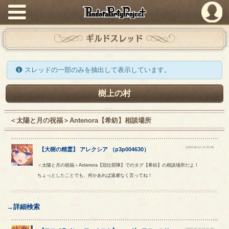
PandoraPartyProject
ギルドスレッド
スレッドの一部のみを抽出して表示しています。
樹上の村
＜太陽と月の祝福＞Antenora【希紡】相談場所
[2022-06-12 12:25:36]
【
大樹の精霊
】
アレクシア
（
p3p004630
）
＜太陽と月の祝福＞Antenora【冠位部隊】でのタグ【希紡】の相談場所だよ！
ちょっとしたことでも、何かあれば遠慮なく言ってね！
→詳細検索
[2022-06-20 07:21:46]