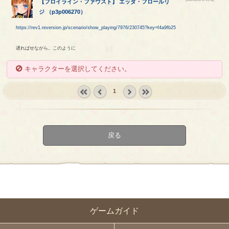
【
フロイライン・ファウスト
】
エッダ
・
フロールリ
ジ
（
p3p006270
）
https://rev1.reversion.jp/scenario/show_playing/7976/230745?key=f4a9fb25
遅ればせながら。このように
キャラクターを選択してください。
1
« first
‹
next ›
last »
prev
戻る
ゲームガイド