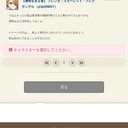
【
薄明を見る者
】
ブレンダ
・
スカーレット
・
アレク
サンデル
（
p3p008017
）
ではよかったら私は風牙殿の連鎖行動でともに動かせてもらおうかな。
感情はまた活性化しておくよ。
レテートの力は……私より適任がいるだろうしそちらに任せよう。
私は自分にできることをするだけだ。
キャラクターを選択してください。
1
« first
‹
next ›
last »
prev
戻る