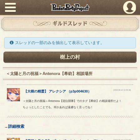
PandoraPartyProject
ギルドスレッド
スレッドの一部のみを抽出して表示しています。
樹上の村
＜太陽と月の祝福＞Antenora【希紡】相談場所
[2022-06-12 12:25:36]
【
大樹の精霊
】
アレクシア
（
p3p004630
）
＜太陽と月の祝福＞Antenora【冠位部隊】でのタグ【希紡】の相談場所だよ！
ちょっとしたことでも、何かあれば遠慮なく言ってね！
→詳細検索
[2022-06-19 14:52:00]