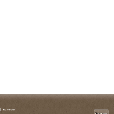
Re:version
P