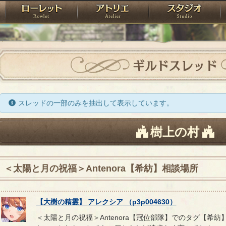
神殿
ローレット
アトリエ
raPartyProject
ギルドスレッド
スレッドの一部のみを抽出して表示しています。
樹上の村
＜太陽と月の祝福＞Antenora【希紡】相談場所
【
大樹の精霊
】
アレクシア
（
p3p004630
）
＜太陽と月の祝福＞Antenora【冠位部隊】でのタグ【希