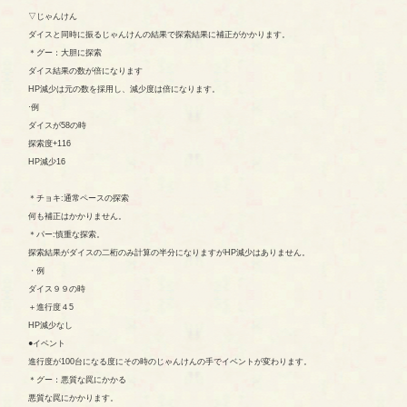
▽じゃんけん
ダイスと同時に振るじゃんけんの結果で探索結果に補正がかかります。
＊グー：大胆に探索
ダイス結果の数が倍になります
HP減少は元の数を採用し、減少度は倍になります。
·例
ダイスが58の時
探索度+116
HP減少16
＊チョキ:通常ペースの探索
何も補正はかかりません。
＊パー:慎重な探索。
探索結果がダイスの二桁のみ計算の半分になりますがHP減少はありません。
・例
ダイス９９の時
＋進行度４5
HP減少なし
●イベント
進行度が100台になる度にその時のじゃんけんの手でイベントが変わります。
＊グー：悪質な罠にかかる
悪質な罠にかかります。