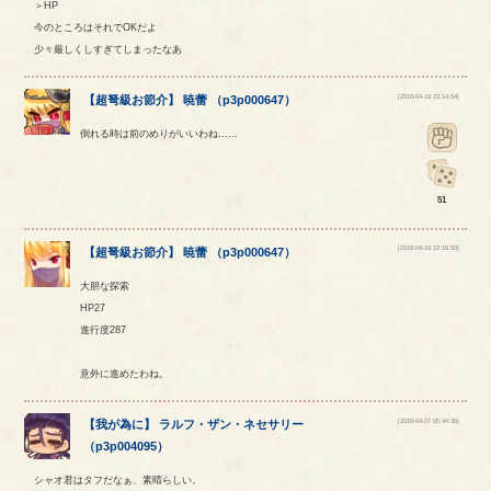
＞HP
今のところはそれでOKだよ
少々厳しくしすぎてしまったなあ
[2018-04-18 22:14:54]
【
超弩級お節介
】
暁蕾
（
p3p000647
）
倒れる時は前のめりがいいわね……
51
[2018-04-18 22:16:50]
【
超弩級お節介
】
暁蕾
（
p3p000647
）
大胆な探索
HP27
進行度287
意外に進めたわね。
[2018-04-27 05:44:36]
【
我が為に
】
ラルフ
・
ザン
・
ネセサリー
（
p3p004095
）
シャオ君はタフだなぁ、素晴らしい。