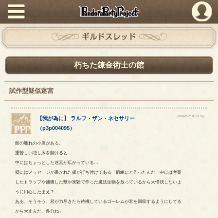
PandoraPartyProject
ギルドスレッド
朽ちた錬金術士の館
試作型疑似迷宮
[2018-03-20 06:18:55]
【
我が為に
】
ラルフ
・
ザン
・
ネセサリー
（
p3p004095
）
館の離れの小屋がある。
重苦しい隠し床を開けると
中にはちょっとした迷宮が広がっている…
壁にはメッセージが書かれた板が打ち付けてある「鍛練にと作ったんだ、中には考案
したトラップや捕獲した獣や実験で作った魔法生物を放っているから大怪我しないよ
うに用心したまえ？
ああ、そうそう、君が力尽きたら待機しているゴーレムが君を回収するようにしてる
から大丈夫だ、多分ね」