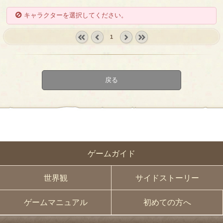
キャラクターを選択してください。
1
« first
‹
next ›
last »
prev
戻る
ゲームガイド
世界観
サイドストーリー
ゲームマニュアル
初めての方へ