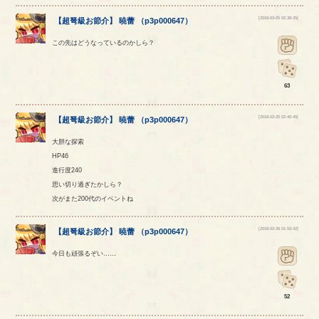
[2018-03-25 02:38:25]
【
超弩級お節介
】
暁蕾
（
p3p000647
）
この先はどうなっているのかしら？
63
[2018-03-25 02:40:45]
【
超弩級お節介
】
暁蕾
（
p3p000647
）
大胆な探索
HP46
進行度240
思い切り過ぎたかしら？
次がまた200代のイベントね
[2018-03-26 01:53:42]
【
超弩級お節介
】
暁蕾
（
p3p000647
）
今日も頑張るぞい……
52