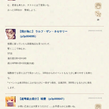
む、君達も来たか、テストには丁度良いな。
おっと100台か 警戒しよう。
23
[2018-03-21 04:25:20]
【
我が為に
】
ラルフ
・
ザン
・
ネセサリー
（
p3p004095
）
慎重に探っていたら回復地点を見つけたぞ。
暫くここで休むか。
5T目
進行度130+10=140
残りHP98+20=102(最大値)
端数捨ても切り上げで良かったし、100台からのイベントももう少し解りやすく出来た
な。
*イベントは各100台に上がるたびに一回ずつ発生、以後200、300等となるたびに発生
します。
[2018-03-22 01:06:44]
【
超弩級お節介
】
暁蕾
（
p3p000647
）
か弱い乙女には大変そうだけど……お手柔らかにお願いね。