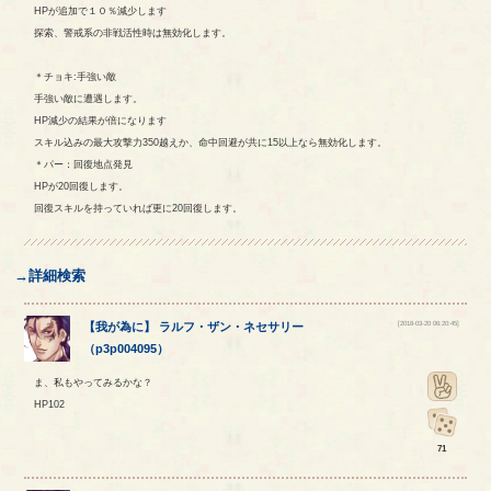
HPが追加で１０％減少します
探索、警戒系の非戦活性時は無効化します。
＊チョキ:手強い敵
手強い敵に遭遇します。
HP減少の結果が倍になります
スキル込みの最大攻撃力350越えか、命中回避が共に15以上なら無効化します。
＊パー：回復地点発見
HPが20回復します。
回復スキルを持っていれば更に20回復します。
→詳細検索
[2018-03-20 06:20:45]
【
我が為に
】
ラルフ
・
ザン
・
ネセサリー
（
p3p004095
）
ま、私もやってみるかな？
HP102
71