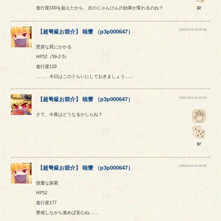
22
進行度100を超えたから、次のじゃんけんの効果が変わるのね？
[2018-03-23 02:00:29]
【
超弩級お節介
】
暁蕾
（
p3p000647
）
悪質な罠にかかる
HP52（59-2-5）
進行度129
……、今日はこのぐらいにしておきましょう……
[2018-03-24 01:22:31]
【
超弩級お節介
】
暁蕾
（
p3p000647
）
さて、今夜はどうなるかしらね？
97
[2018-03-24 01:24:50]
【
超弩級お節介
】
暁蕾
（
p3p000647
）
慎重な探索
HP52
進行度177
警戒しながら進めば安心ね……