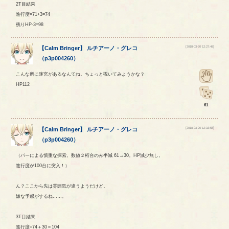
2T目結果
進行度=71+3=74
残りHP-3=98
[2018-03-20 12:27:48]
【
Calm Bringer
】
ルチアーノ
・
グレコ
（
p3p004260
）
こんな所に迷宮があるなんてね。ちょっと覗いてみようかな？
HP112
61
[2018-03-20 12:33:58]
【
Calm Bringer
】
ルチアーノ
・
グレコ
（
p3p004260
）
（パーによる慎重な探索。数値２桁台のみ半減 61→30。HP減少無し。
進行度が100台に突入！）
ん？ここから先は雰囲気が違うようだけど。
嫌な予感がするね……。
3T目結果
進行度=74＋30＝104