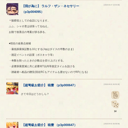
[2018-03-27 13:54:08]
【
我が為に
】
ラルフ
・
ザン
・
ネセサリー
（
p3p004095
）
＊観察役としての会話になります。
ふふ、シャオ君は頑張ってるねえ。
お陰で改善点の考案が捗る捗る。
●現在の改善点候補
・最低探索保証数を10とする(-hpはダイスの半数のまま)
・固定イベントの設置（ボスキャラ等）
・奇数を割ったときの少数点を切り上げとする。
・必要探索度減と共に必要何T以内等規定タイムを設ける
・踏破者へ粗品の贈呈(現在RCもアイテムも渡せないのでRPになる)
[2018-04-01 06:55:30]
【
超弩級お節介
】
暁蕾
（
p3p000647
）
さて今日はどうかしら？
14
[2018-04-01 06:58:58]
【
超弩級お節介
】
暁蕾
（
p3p000647
）