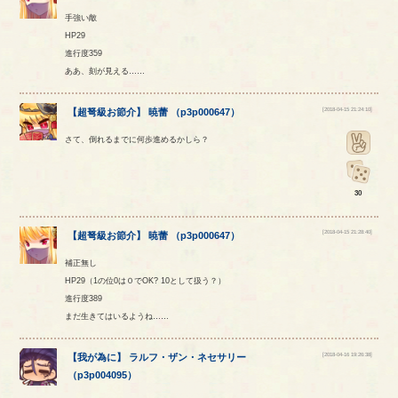
手強い敵
HP29
進行度359
ああ、刻が見える……
[2018-04-15 21:24:10]
【
超弩級お節介
】
暁蕾
（
p3p000647
）
さて、倒れるまでに何歩進めるかしら？
30
[2018-04-15 21:28:40]
【
超弩級お節介
】
暁蕾
（
p3p000647
）
補正無し
HP29（1の位0は０でOK? 10として扱う？）
進行度389
まだ生きてはいるようね……
[2018-04-16 19:26:38]
【
我が為に
】
ラルフ
・
ザン
・
ネセサリー
（
p3p004095
）