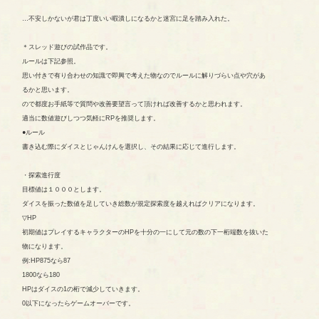
…不安しかないが君は丁度いい暇潰しになるかと迷宮に足を踏み入れた。
＊スレッド遊びの試作品です。
ルールは下記参照。
思い付きで有り合わせの知識で即興で考えた物なのでルールに解りづらい点や穴があ
るかと思います。
ので都度お手紙等で質問や改善要望言って頂ければ改善するかと思われます。
適当に数値遊びしつつ気軽にRPを推奨します。
●ルール
書き込む際にダイスとじゃんけんを選択し、その結果に応じて進行します。
・探索進行度
目標値は１０００とします。
ダイスを振った数値を足していき総数が規定探索度を越えればクリアになります。
▽HP
初期値はプレイするキャラクターのHPを十分の一にして元の数の下一桁端数を抜いた
物になります。
例:HP875なら87
1800なら180
HPはダイスの1の桁で減少していきます。
0以下になったらゲームオーバーです。