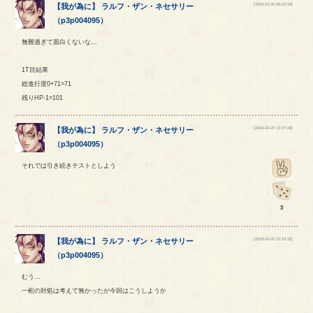
[2018-03-20 06:22:59]
【
我が為に
】
ラルフ
・
ザン
・
ネセサリー
（
p3p004095
）
無難過ぎて面白くないな…
1T目結果
総進行度0+71=71
残りHP-1=101
[2018-03-20 12:07:28]
【
我が為に
】
ラルフ
・
ザン
・
ネセサリー
（
p3p004095
）
それでは引き続きテストとしよう
3
[2018-03-20 12:10:32]
【
我が為に
】
ラルフ
・
ザン
・
ネセサリー
（
p3p004095
）
むう…
一桁の対処は考えて無かったが今回はこうしようか