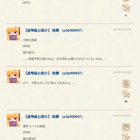
HP70
6
[2018-03-22 01:11:13]
【
超弩級お節介
】
暁蕾
（
p3p000647
）
大胆な探索
HP64
進行度12
……回復手段が無ければ、生き倒れは避けられそうにないわね……
[2018-03-23 01:52:48]
【
超弩級お節介
】
暁蕾
（
p3p000647
）
さて、今夜も少しだけ進んでみるわよ……
95
[2018-03-23 01:56:54]
【
超弩級お節介
】
暁蕾
（
p3p000647
）
通常ペースの探索
HP59
進行度107