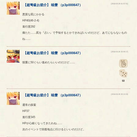
[2018-03-26 01:57:51]
【
超弩級お節介
】
暁蕾
（
p3p000647
）
悪質な罠にかかる
HP40(46-2-4)
進行度292
痛たた……罠を『占い』で予知するとかできればいいのだけど、あてにならないもの
ね……
[2018-03-26 20:09:17]
【
超弩級お節介
】
暁蕾
（
p3p000647
）
慎重に50ぐらい進めたらいいのだけど……
53
[2018-03-26 20:12:03]
【
超弩級お節介
】
暁蕾
（
p3p000647
）
通常の探索
HP37
進行度345
HPが心細くなってきたわね……
次のイベントで回復地点に行けるといいのだけど。