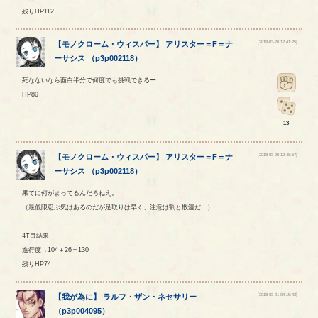
残りHP112
[2018-03-20 12:41:25]
【
モノクローム・ウィスパー
】
アリスター
＝
F
＝
ナ
ーサシス
（
p3p002118
）
死なないなら面白半分で何度でも挑戦できるー
HP80
13
[2018-03-20 12:48:57]
【
モノクローム・ウィスパー
】
アリスター
＝
F
＝
ナ
ーサシス
（
p3p002118
）
果てに何がまってるんだろねえ。
（最低限忍ぶ気はあるのだが足取りは早く、注意は割と散漫だ！）
4T目結果
進行度→104＋26＝130
残りHP74
[2018-03-21 04:15:42]
【
我が為に
】
ラルフ
・
ザン
・
ネセサリー
（
p3p004095
）