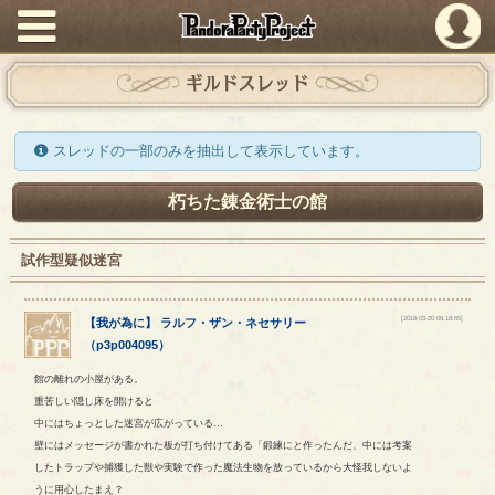
PandoraPartyProject
ギルドスレッド
スレッドの一部のみを抽出して表示しています。
朽ちた錬金術士の館
試作型疑似迷宮
[2018-03-20 06:18:55]
【
我が為に
】
ラルフ
・
ザン
・
ネセサリー
（
p3p004095
）
館の離れの小屋がある。
重苦しい隠し床を開けると
中にはちょっとした迷宮が広がっている…
壁にはメッセージが書かれた板が打ち付けてある「鍛練にと作ったんだ、中には考案
したトラップや捕獲した獣や実験で作った魔法生物を放っているから大怪我しないよ
うに用心したまえ？