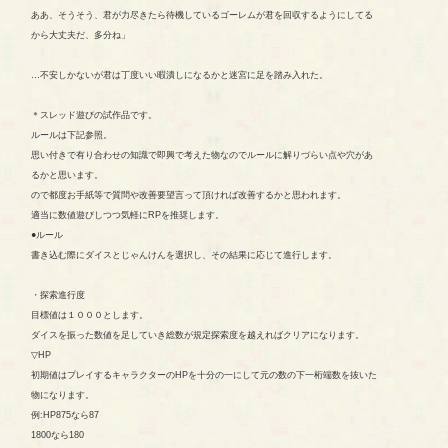
ああ、そうそう、君が力尽きたら待機しているゴーレムが君を回収するようにしてる
から大丈夫だ、多分ね」
…不安しかないが君は丁度いい暇潰しになるかと迷宮に足を踏み入れた。
＊スレッド遊びの試作品です。
ルールは下記参照。
思い付きで有り合わせの知識で即興で考えた物なのでルールに解りづらい点や穴があ
るかと思います。
ので都度お手紙等で質問や改善要望言って頂ければ改善するかと思われます。
適当に数値遊びしつつ気軽にRPを推奨します。
●ルール
書き込む際にダイスとじゃんけんを選択し、その結果に応じて進行します。
・探索進行度
目標値は１０００とします。
ダイスを振った数値を足していき総数が規定探索度を越えればクリアになります。
▽HP
初期値はプレイするキャラクターのHPを十分の一にして元の数の下一桁端数を抜いた
物になります。
例:HP875なら87
1800なら180