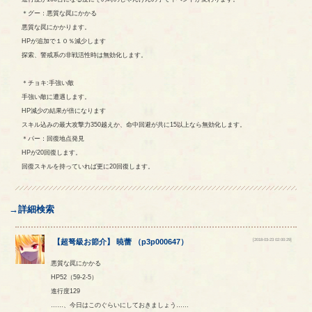
＊グー：悪質な罠にかかる
悪質な罠にかかります。
HPが追加で１０％減少します
探索、警戒系の非戦活性時は無効化します。
＊チョキ:手強い敵
手強い敵に遭遇します。
HP減少の結果が倍になります
スキル込みの最大攻撃力350越えか、命中回避が共に15以上なら無効化します。
＊パー：回復地点発見
HPが20回復します。
回復スキルを持っていれば更に20回復します。
→詳細検索
[2018-03-23 02:00:29]
【
超弩級お節介
】
暁蕾
（
p3p000647
）
悪質な罠にかかる
HP52（59-2-5）
進行度129
……、今日はこのぐらいにしておきましょう……