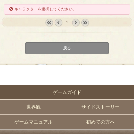
キャラクターを選択してください。
1
« first
‹
next ›
last »
prev
戻る
ゲームガイド
世界観
サイドストーリー
ゲームマニュアル
初めての方へ