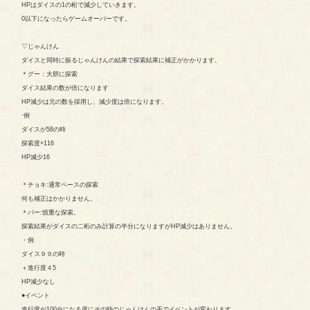
HPはダイスの1の桁で減少していきます。
0以下になったらゲームオーバーです。
▽じゃんけん
ダイスと同時に振るじゃんけんの結果で探索結果に補正がかかります。
＊グー：大胆に探索
ダイス結果の数が倍になります
HP減少は元の数を採用し、減少度は倍になります。
·例
ダイスが58の時
探索度+116
HP減少16
＊チョキ:通常ペースの探索
何も補正はかかりません。
＊パー:慎重な探索。
探索結果がダイスの二桁のみ計算の半分になりますがHP減少はありません。
・例
ダイス９９の時
＋進行度４5
HP減少なし
●イベント
進行度が100台になる度にその時のじゃんけんの手でイベントが変わります。