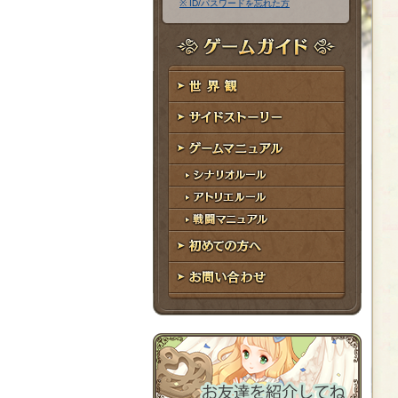
※ ID/パスワードを忘れた方
ア
ワ
ド
ー
レ
ド
ゲームガイド
ス
世界観
サイドストーリー
ゲームマニュアル
シナリオルール
アトリエルール
戦闘マニュアル
初めての方へ
お問い合わせ