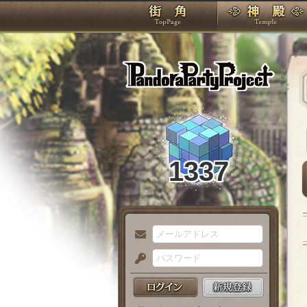
TOP
Pando
1337
メ
ー
パ
ル
ス