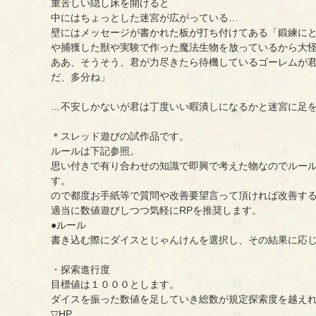
重苦しい隠し床を開けると
中にはちょっとした迷宮が広がっている…
壁にはメッセージが書かれた板が打ち付けてある「鍛練に
や捕獲した獣や実験で作った魔法生物を放っているから大
ああ、そうそう、君が力尽きたら待機しているゴーレムが
だ、多分ね」
…不安しかないが君は丁度いい暇潰しになるかと迷宮に足
＊スレッド遊びの試作品です。
ルールは下記参照。
思い付きで有り合わせの知識で即興で考えた物なのでルー
す。
ので都度お手紙等で質問や改善要望言って頂ければ改善す
適当に数値遊びしつつ気軽にRPを推奨します。
●ルール
書き込む際にダイスとじゃんけんを選択し、その結果に応
・探索進行度
目標値は１０００とします。
ダイスを振った数値を足していき総数が規定探索度を越え
▽HP