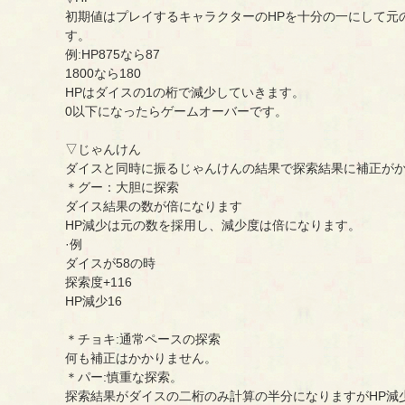
初期値はプレイするキャラクターのHPを十分の一にして元
す。
例:HP875なら87
1800なら180
HPはダイスの1の桁で減少していきます。
0以下になったらゲームオーバーです。
▽じゃんけん
ダイスと同時に振るじゃんけんの結果で探索結果に補正が
＊グー：大胆に探索
ダイス結果の数が倍になります
HP減少は元の数を採用し、減少度は倍になります。
·例
ダイスが58の時
探索度+116
HP減少16
＊チョキ:通常ペースの探索
何も補正はかかりません。
＊パー:慎重な探索。
探索結果がダイスの二桁のみ計算の半分になりますがHP減