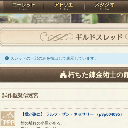
神殿
ローレット
アトリエ
raPartyProject
ギルドスレッド
スレッドの一部のみを抽出して表示しています。
朽ちた錬金術士の
試作型疑似迷宮
【
我が為に
】
ラルフ
・
ザン
・
ネセサリー
（
p3p004095
）
館の離れの小屋がある。