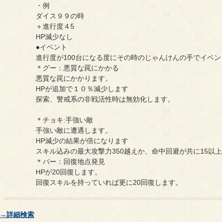
・例
ダイス９９の時
＋進行度４5
HP減少なし
●イベント
進行度が100台になる度にその時のじゃんけんの手でイベ
＊グー：悪質な罠にかかる
悪質な罠にかかります。
HPが追加で１０％減少します
探索、警戒系の非戦活性時は無効化します。
＊チョキ:手強い敵
手強い敵に遭遇します。
HP減少の結果が倍になります
スキル込みの最大攻撃力350越えか、命中回避が共に15以
＊パー：回復地点発見
HPが20回復します。
回復スキルを持っていれば更に20回復します。
→詳細検索