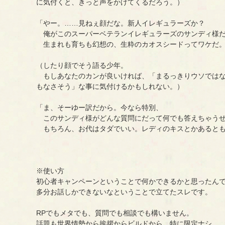
に気付くと、きっと声をかけてくるだろう。）
「やー。……見ねぇ顔だな。新人イレギュラーズか？
俺がこのスーパーベテランイレギュラーズのサンディ様
生まれも育ちも幻想の、生粋のカオスシードってワケだ
（したり顔でそう語る少年。
もしあなたのカンが良いければ、「まるっきりウソではな
もなさそう」な事に気付けるかもしれない。）
「ま、そーゆー訳だから。今なら特別、
このサンディ様がどんな質問にだって何でも答えちゃう
もちろん、お代はタダでいい。レディのキスとかあるとも
※使い方
初心者キャンペーンということで何かできるかと思ったん
多分お話しかできないなということで立てたスレです。
RPでもメタでも、質問でも相談でも構いません。
話題も世界情勢から挨拶からビルドから、特に限定ナシ。