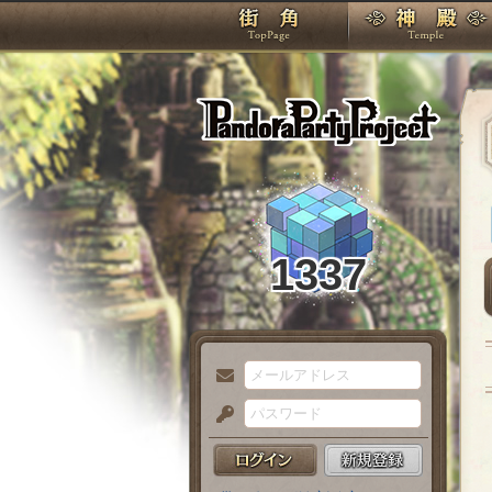
TOP
Pando
1337
メ
ー
パ
ル
ス