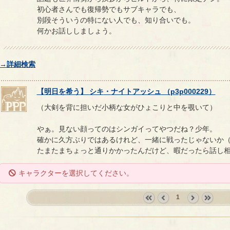
初心者さんでも復帰勢でもサブキャラでも、
別段そういうの特にない人でも、知り合いでも。
何かお話ししましょう。
→詳細検索
【
明日を希う
】
シキ
・
ナイトアッシュ
（
p3p000229
）
（大剣を背に担いだ小柄な女がひょこりと中を覗いて）
やぁ。見ない顔ってのはシンガイってやつだね？少年。
確かに久方ぶりではあるけれど、一緒に戦ったじゃないか（
たまたまちょっと通りかかったんだけど、暇だったら話し
キャラクターを選択してください。
1
«
‹
next
last
first
prev
›
»