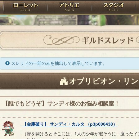
神殿
ローレット
アトリエ
raPartyProject
ギルドスレッド
スレッドの一部のみを抽出して表示しています。
オブリビオン・リン
【誰でもどうぞ】サンディ様のお悩み相談室！
【
金庫破り
】
サンディ
・
カルタ
（
p3p000438
）
（扉を開けるとそこには、1人の少年が暇そうに、座ったイ