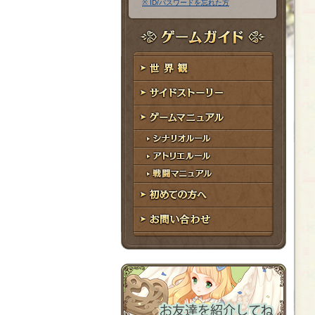
※ ID/パスワードを忘れた方
ア
ワ
ド
ー
レ
ド
ゲームガイド
ス
世界観
サイドストーリー
ゲームマニュアル
シナリオルール
アトリエルール
戦闘マニュアル
初めての方へ
お問い合わせ