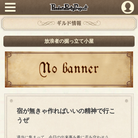
PandoraPartyProject
ギルド情報
放浪者の掘っ立て小屋
宿が無きゃ作ればいいの精神で行こ
うぜ
適当に集まって、今日の出来事を肴に盃を交わそう