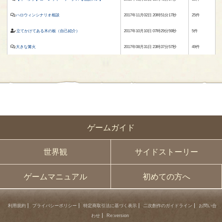
ハロウィンシナリオ相談
2017年11月02日 20時51分17秒
25件
立てかけてある木の板（自己紹介）
2017年10月10日 07時29分59秒
5件
大きな篝火
2017年08月31日 23時37分57秒
49件
ゲームガイド
世界観
サイドストーリー
ゲームマニュアル
初めての方へ
利用規約
プライバシーポリシー
特定商取引法に基づく表示
二次創作のガイドライン
お問い合
わせ
Re:version