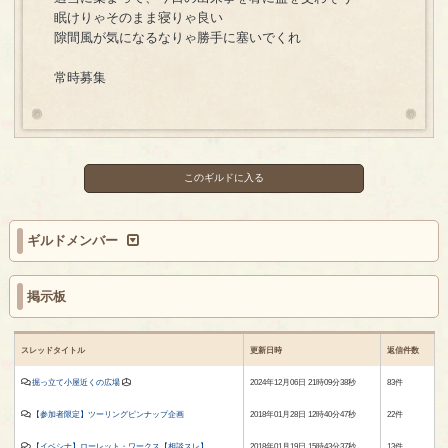
眠けりゃそのまま寝りゃ良い
隙間風が気になるなりゃ勝手に塞いでくれ
常時募集
このギルドに入る
ギルドメンバー
掲示板
スレッドタイトル
更新日時
返信件数
掘っ立て小屋近くの広場
2024年12月06日 21時09分38秒
83件
【参加者限定】ツーリングピンナップ企画
2018年01月28日 12時40分47秒
22件
【イベシナ】ローレット・ワークス【相談スレ】
2018年01月19日 15時43分37秒
13件