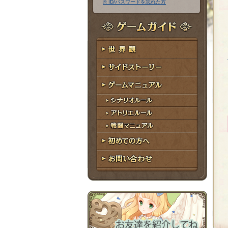
※ ID/パスワードを忘れた方
ア
ワ
ド
ー
レ
ド
ゲームガイド
ス
世界観
サイドストーリー
ゲームマニュアル
シナリオルール
アトリエルール
戦闘マニュアル
初めての方へ
お問い合わせ