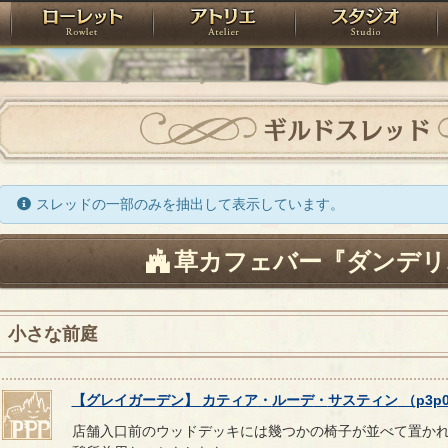
神殿
ローレット
アトリエ
raPartyProject
ギルドスレッド
スレッドの一部のみを抽出して表示しています。
草カフェバー『ダンデリ
小さな前庭
【
グレイガーデン
】
カティア
・
ルーデ
・
サスティン
（
p3p
店舗入口前のウッドデッキには幾つかの椅子が並べて置か