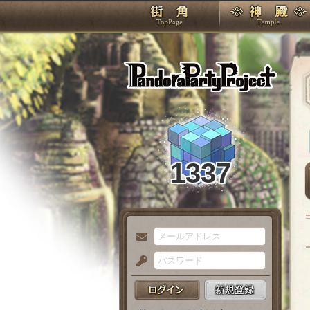
TOP
Pando
1337
メ
ー
パ
ル
ス