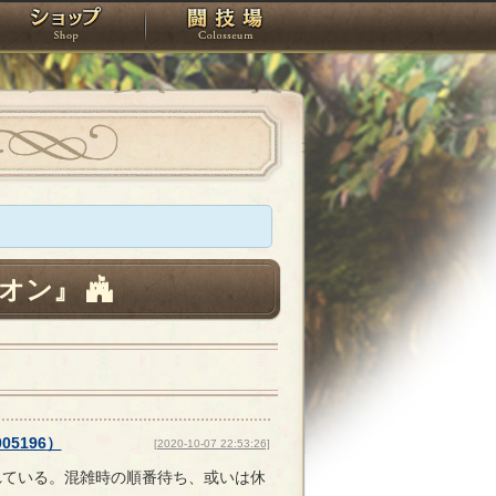
スタジオ
ショップ
闘技場
オン』
005196
）
[2020-10-07 22:53:26]
れている。混雑時の順番待ち、或いは休