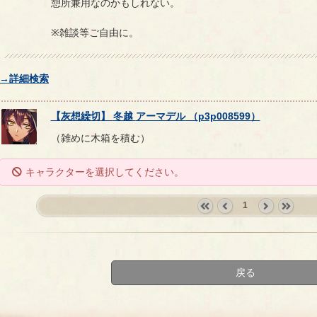
憩所兼用なのかもしれない。
※雑談等ご自由に。
→詳細検索
【
灰想繰切
】
冬越
アーマデル
（
p3p008599
）
（雑めに木箱を積む）
キャラクターを選択してください。
1
«
‹
next
last
first
prev
›
»
戻る