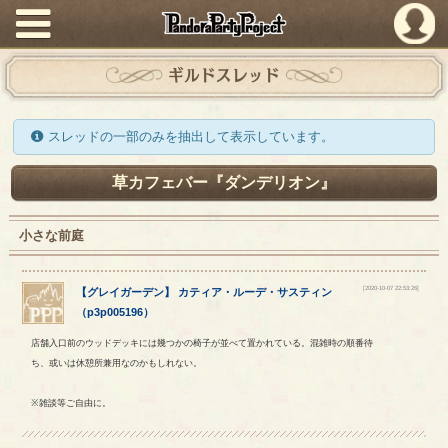
PandoraPartyProject
ギルドスレッド
スレッドの一部のみを抽出して表示しています。
草カフェバー『ダンデリオン』
小さな前庭
[2020-10-07 22:53:26]
【
グレイガーデン
】
カティア
・
ルーデ
・
サスティン
（
p3p005196
）
店舗入口前のウッドデッキには幾つかの椅子が並べて置かれている。混雑時の順番待
ち、或いは休憩所兼用なのかもしれない。
※雑談等ご自由に。