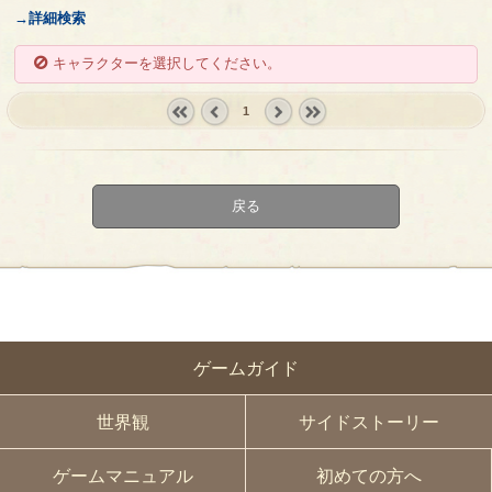
→詳細検索
キャラクターを選択してください。
1
« first
‹
next ›
last »
prev
戻る
ゲームガイド
世界観
サイドストーリー
ゲームマニュアル
初めての方へ