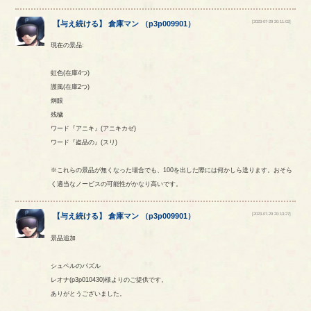
[2023-07-29 20:11:02]
【
与え続ける
】
倉庫マン
（
p3p009901
）
現在の景品:
虹色(在庫4つ)
護風(在庫2つ)
炯眼
残穢
ワード『アニキ』(アニキカゼ)
ワード『盗品の』(スリ)
※これらの景品が無くなった場合でも、100を出した際には何かしら送ります。おそら
く適当なノービスの可能性がかなり高いです。
[2023-07-29 20:13:27]
【
与え続ける
】
倉庫マン
（
p3p009901
）
景品追加
シュペルのパズル
レオナ(p3p010430)様よりのご提供です。
ありがとうございました。