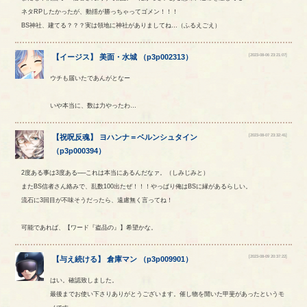
ネタRPしたかったが、動揺が勝っちゃってゴメン！！！
BS神社、建てる？？？実は領地に神社がありましてね…（ふるえごえ）
[2023-08-06 23:21:07]
【
イージス
】
美面
・
水城
（
p3p002313
）
ウチも届いたであんがとなー
いや本当に、数は力やったわ…
[2023-08-07 23:32:41]
【
祝呪反魂
】
ヨハンナ
＝
ベルンシュタイン
（
p3p000394
）
2度ある事は3度ある──これは本当にあるんだなァ。（しみじみと）
またBS信者さん絡みで、乱数100出たぜ！！！やっぱり俺はBSに縁があるらしい。
流石に3回目が不味そうだったら、遠慮無く言ってね！
可能であれば、【ワード『盗品の』】希望かな。
[2023-08-09 20:37:22]
【
与え続ける
】
倉庫マン
（
p3p009901
）
はい。確認致しました。
最後までお使い下さりありがとうございます。催し物を開いた甲斐があったというモ