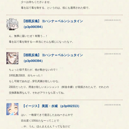
少々お待ちくださいませ。
毒を以て毒を制する、というのは。役にも適用された様で。
[2023-08-03 23:32:27]
【
祝呪反魂
】
ヨハンナ
＝
ベルンシュタイン
（
p3p000394
）
ん、無事に届いたぜ！有難う…！
毒を以て毒を制する──本当にそんな感じになったなァ。
[2023-08-04 06:50:14]
【
祝呪反魂
】
ヨハンナ
＝
ベルンシュタイン
（
p3p000394
）
ちょっと様子見たが、他が動きないので！
100乱数2回目、出ちゃった！
もし可能であれば…穿孔死棘が欲しいかな。
2回目だったり。用途が欲しいエンシェント（鮮血令嬢）が発掘されたんで、それとの
交換募集用なんで。それがアウトなら言ってね。
[2023-08-04 09:38:39]
【
イージス
】
美面
・
水城
（
p3p002313
）
はい、一晩寝てきて復活したおねーさんやで
目出度く100出たなーってことで
…や、うん。ほんまええん？ってなるけど