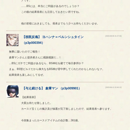
ノです。
……BSには、本当にご利益があるのでしょうか？
この後の結果発表にも注目しておきたい所ですね。
他の皆様におきましても、発表までもう少々お待ちくださいませ。
[2023-08-09 21:27:03]
【
祝呪反魂
】
ヨハンナ
＝
ベルンシュタイン
（
p3p000394
）
無事に届いたのでご報告！
倉庫マンさんと提供者さんに感謝感謝だ…！
…BSにガチでご利益があるなら、BS神社を建てて毎日参拝か？
まぁ、BS型ビルドだから偉大なるBS神が背中押してくれたのかもしれないなァ。
結果発表も楽しみにしてるぜ。
[2023-08-13 22:40:12]
【
与え続ける
】
倉庫マン
（
p3p009901
）
【結果発表】
大変お待たせ致しました。
カースド宝くじの集計及び抽選が完了致しましたので、結果発表へ参ります。
今回集まったカースドアイテムの合計数…361個。