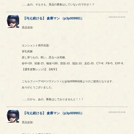
……あの。そもそも、景品の募集はしていないのですが！？
[2023-08-03 20:30:53]
【
与え続ける
】
倉庫マン
（
p3p009901
）
景品追加:
エンシェント両手武器:
穿孔死棘
差し穿つもの。呪い。恐るべき死棘。
命中+29、回避-15、物攻+180、防技-10、抵抗-10、反応-20、CT+9、FB+5、EXF-8、
【通常攻撃レンジ1】【両手】
こちらフィーア=U=ツヴァンツィヒ(p3p008864)様よりのご提供となります。
ありがとうございました。
……だから、あの。募集はしておりませんと！！！
[2023-08-03 20:46:28]
【
与え続ける
】
倉庫マン
（
p3p009901
）
景品追加: