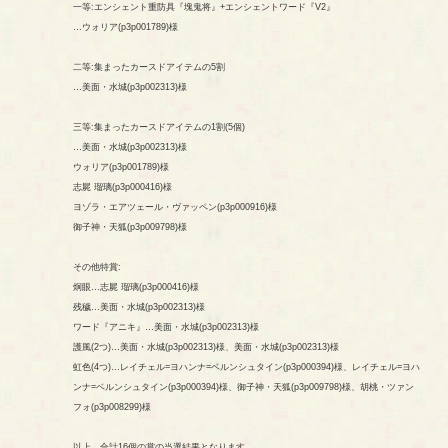
一等:エンシェント重防具『塊鬼将』+エンシェントワード『V2』
…ウォリア(p3p001789)様
二等:集まったカースドアイテムの5割
…美面・水城(p3p002313)様
三等:集まったカースドアイテムの1割(5個)
…美面・水城(p3p002313)様
ウォリア(p3p001789)様
志屍 瑠璃(p3p000416)様
ヨゾラ・エアツェール・ヴァッペン(p3p000916)様
御子神・天狐(p3p009798)様
その他特賞:
炯眼…志屍 瑠璃(p3p000416)様
残穢…美面・水城(p3p002313)様
ワード『アニキ』…美面・水城(p3p002313)様
護風(2つ)…美面・水城(p3p002313)様、美面・水城(p3p002313)様
虹色(4つ)…レイチェル=ヨハンナ=ベルンシュタイン(p3p000394)様、レイチェル=ヨハ
ンナ=ベルンシュタイン(p3p000394)様、御子神・天狐(p3p009798)様、胡桃・ツァン
フォ(p3p008299)様
以上、合計16個の賞の当選結果となります。