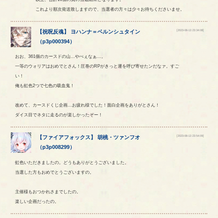
これより順次発送致しますので、当選者の方々は少々お待ちくださいませ。
[2023-08-13 23:34:08]
【
祝呪反魂
】
ヨハンナ
＝
ベルンシュタイン
（
p3p000394
）
おお、361個のカースドの山…やべぇなぁ…。
一等のウォリアはおめでとさん！圧巻のRPがきっと運を呼び寄せたンだなァ。すご
い！
俺も虹色2つで七色の吸血鬼！
改めて、カースドくじ企画…お疲れ様でした！面白企画をありがとさん！
ダイス目でネタに走るのが楽しかったぞー！
[2023-08-13 23:54:09]
【
ファイアフォックス
】
胡桃
・
ツァンフオ
（
p3p008299
）
虹色いただきましたの。どうもありがとうございました。
当選した方もおめでとうございますの。
主催様もおつかれさまでしたの。
楽しい企画だったの。