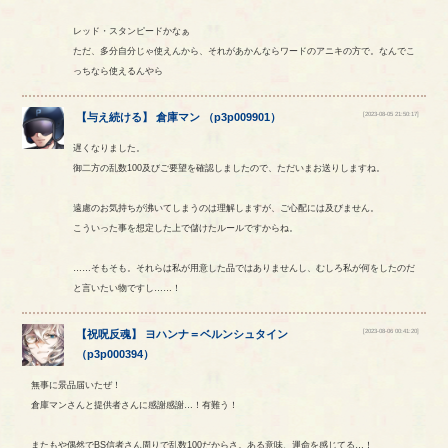
レッド・スタンピードかなぁ
ただ、多分自分じゃ使えんから、それがあかんならワードのアニキの方で。なんでこ
っちなら使えるんやら
[2023-08-05 21:50:17]
【
与え続ける
】
倉庫マン
（
p3p009901
）
遅くなりました。
御二方の乱数100及びご要望を確認しましたので、ただいまお送りしますね。
遠慮のお気持ちが沸いてしまうのは理解しますが、ご心配には及びません。
こういった事を想定した上で儲けたルールですからね。
……そもそも。それらは私が用意した品ではありませんし、むしろ私が何をしたのだ
と言いたい物ですし……！
[2023-08-06 00:41:20]
【
祝呪反魂
】
ヨハンナ
＝
ベルンシュタイン
（
p3p000394
）
無事に景品届いたぜ！
倉庫マンさんと提供者さんに感謝感謝…！有難う！
またもや偶然でBS信者さん周りで乱数100だからさ。ある意味、運命を感じてる…！