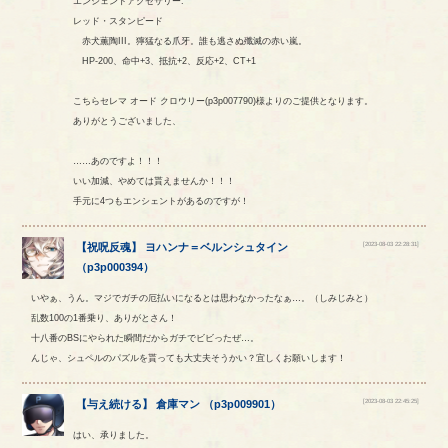
エンシェントアクセサリー:
レッド・スタンピード
赤犬薫陶III。獰猛なる爪牙。誰も逃さぬ殲滅の赤い嵐。
HP-200、命中+3、抵抗+2、反応+2、CT+1
こちらセレマ オード クロウリー(p3p007790)様よりのご提供となります。
ありがとうございました、
……あのですよ！！！
いい加減、やめては貰えませんか！！！
手元に4つもエンシェントがあるのですが！
[2023-08-03 22:28:31]
【
祝呪反魂
】
ヨハンナ
＝
ベルンシュタイン
（
p3p000394
）
いやぁ、うん。マジでガチの厄払いになるとは思わなかったなぁ…。（しみじみと）
乱数100の1番乗り、ありがとさん！
十八番のBSにやられた瞬間だからガチでビビったぜ…。
んじゃ、シュペルのパズルを貰っても大丈夫そうかい？宜しくお願いします！
[2023-08-03 22:45:25]
【
与え続ける
】
倉庫マン
（
p3p009901
）
はい、承りました。