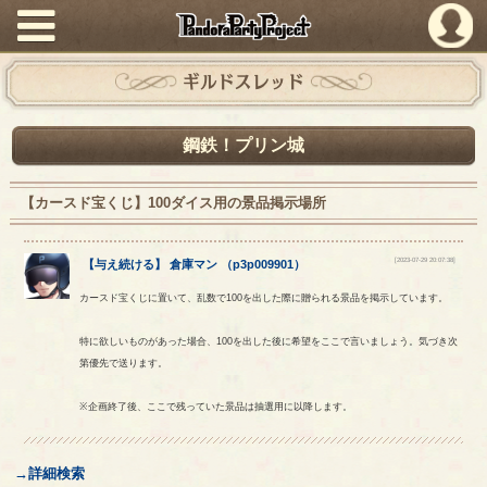
PandoraPartyProject
ギルドスレッド
鋼鉄！プリン城
【カースド宝くじ】100ダイス用の景品掲示場所
[2023-07-29 20:07:38]
【
与え続ける
】
倉庫マン
（
p3p009901
）
カースド宝くじに置いて、乱数で100を出した際に贈られる景品を掲示しています。
特に欲しいものがあった場合、100を出した後に希望をここで言いましょう。気づき次
第優先で送ります。
※企画終了後、ここで残っていた景品は抽選用に以降します。
→詳細検索