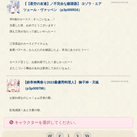
[2023-08-14 00:13:08]
【
【星空の友達】／不完全な願望器
】
ヨゾラ
・
エア
ツェール
・
ヴァッペン
（
p3p000916
）
361個のカースド…すっごいなぁ…！
当選した皆、おめでとうございます！
僕も三等が当たって嬉しいやったー！
三等景品のカースドアイテムも
倉庫バズーカ…もらえたのを確認したよ。本当にありがとうー！
カースド宝くじ、お疲れ様でした！楽しかったー！
またこういう機会があれば参加してみたいなぁと。
[2023-08-14 00:28:33]
【
鉄帝神輿祭り2023最優秀料理人
】
御子神
・
天狐
（
p3p009798
）
お疲れ様なのじゃ！ぉぉ圧巻の数。
虹色感謝！あと大量の猫。
キャラクターを選択してください。
1