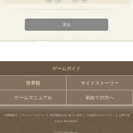
« first
‹
next ›
last »
prev
戻る
ゲームガイド
世界観
サイドストーリー
ゲームマニュアル
初めての方へ
利用規約
プライバシーポリシー
特定商取引法に基づく表示
二次創作のガイドライン
お問い合
わせ
Re:version
© 2017 Re:version.