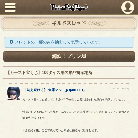
PandoraPartyProject
ギルドスレッド
スレッドの一部のみを抽出して表示しています。
鋼鉄！プリン城
【カースド宝くじ】100ダイス用の景品掲示場所
[2023-07-29 20:07:38]
【
与え続ける
】
倉庫マン
（
p3p009901
）
カースド宝くじに置いて、乱数で100を出した際に贈られる景品を掲示しています。
特に欲しいものがあった場合、100を出した後に希望をここで言いましょう。気づき次
第優先で送ります。
※企画終了後、ここで残っていた景品は抽選用に以降します。