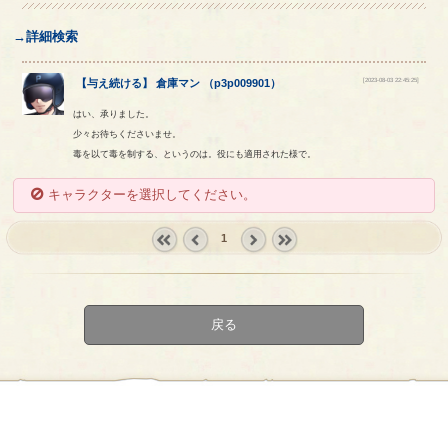
→詳細検索
[2023-08-03 22:45:25]
【
与え続ける
】
倉庫マン
（
p3p009901
）
はい、承りました。
少々お待ちくださいませ。
毒を以て毒を制する、というのは。役にも適用された様で。
キャラクターを選択してください。
1
« first
‹
next ›
last »
prev
戻る