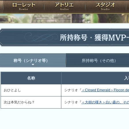
神殿
ローレット
アトリエ
raPartyProject
所持称号・獲得MVP
称号（シナリオ等）
所持称号（その他）
名称
入
おひとよし
シナリオ『
＜Closed Emerald＞Flocon de
次は本気だからね？
シナリオ『
＜大樹の嘆き＞白い森の、そ