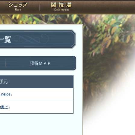
スタジオ
ショップ
闘技場
一覧
獲得ＭＶＰ
手元
 neige
』
の奥で
』