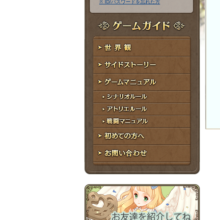
※ ID/パスワードを忘れた方
ア
ワ
ド
ー
レ
ド
ゲームガイド
ス
世界観
サイドストーリー
ゲームマニュアル
シナリオルール
アトリエルール
戦闘マニュアル
初めての方へ
お問い合わせ