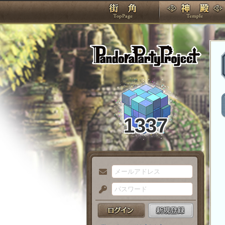
TOP
Pando
1337
メ
ー
パ
ル
ス